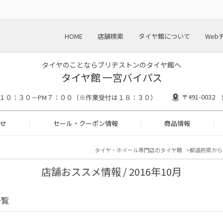
HOME
店舗検索
タイヤ館について
Web
タイヤのことならブリヂストンのタイヤ館へ
タイヤ館 一宮バイパス
〒491-003
M１０：３０－PM７：００（※作業受付は１８：３０）
せ
セール・クーポン情報
商品情報
タイヤ・ホイール専門店のタイヤ館
都道府県から
店舗おススメ情報 / 2016年10月
一覧