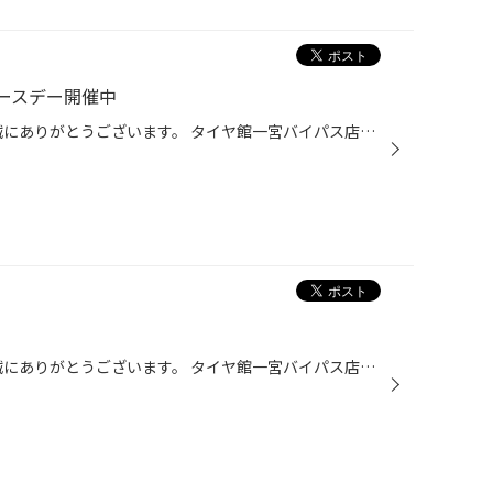
ースデー開催中
皆様いつも当店HPご覧いただき誠にありがとうございます。 タイヤ館一宮バイパス店です。 お知らせです!! 平日は毎日 「レディースデー」開催中です!! 詳しい内容は、当店スタッフ ないとう まで
皆様いつも当店HPご覧いただき誠にありがとうございます。 タイヤ館一宮バイパス店です。 当店は、2016年10月15日に、装いも新たにリニューアルオープンいたしました。 15日.16日は オープンセールでたくさんのご来店ありがとうございました。 また、冬シーズンも本格化してきますので精いっぱいサ...