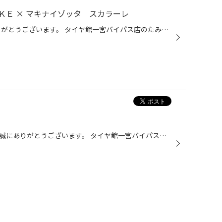
ＫＥ × マキナイゾッタ スカラーレ
いつも当店HPご覧頂き、誠にありがとうございます。 タイヤ館一宮バイパス店のたみやです。 本日は、日産 ＪＵＫＥ にタイヤ＆ホイールをお取付させていただいたので ご紹介させていただきます！ 【ご選定の商品】 アルミホイール ： マキナイゾッタ スカラーレ（カラー：ブラッククリア） タ...
皆様いつも当店ＨＰご覧いただき誠にありがとうございます。 タイヤ館一宮バイパス店です。 １０月になりました。 只今、店内改装による「閉店セール」開催中です。 また、１０日１４時から１４日まで 店内改装による「臨時休業」とさせていただきます。 あらかじめご了承ください。 １５日１０時よ...