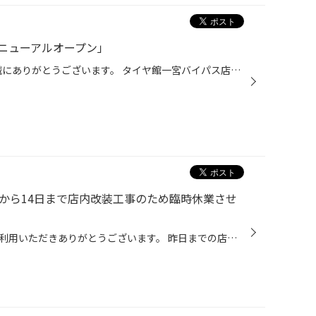
ニューアルオープン」
皆様いつも当店HPご覧いただき誠にありがとうございます。 タイヤ館一宮バイパス店です。 本日より 装いも新たに「リニューアルオープン」いたします。 15・16日２日間 リニューアルオープンセール 開催!! ・お買い上げ金額に応じてのプレゼント ・アンケートに答えてクレープ・お子様にはお菓子...
日から14日まで店内改装工事のため臨時休業させ
いつもタイヤ館一宮バイパスをご利用いただきありがとうございます。 昨日までの店内改装のための売り尽くし閉店セールに数多くのお客様がご来店・ご購入いただき心から御礼申し上げます。 本日より、新しいタイヤ館への店舗改装により14日まで臨時休業させていただきます。 お客様にはご不便をおか...