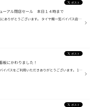
ューアル閉店セール 本日１４時まで
皆様いつも当店HPご覧いただき誠にありがとうございます。 タイヤ館一宮バイパス店です。 本日１０月１０日１４時まで 店舗全面改装につき、閉店売り尽くしセールの最終日です！！！！ 店頭・倉庫の在庫をできるだけ減らしたい・・・・ ！！！！だったらこの際おもいきってやりましょう！！！！ チ...
看板にかわりました！
こんにちは。いつもタイヤ館一宮バイパスをご利用いただきありがとうございます。 10月10日の14時で全面改装 閉店リニューアルセールも終了します。 新装開店のための工事も着々と進んでおります。 タイヤ館の一号店がオープンして、今年で２５年。 イメージを一新し、よりお客様に最適な提案ができ...