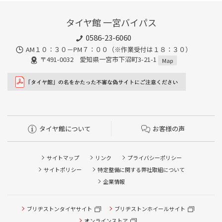
タイヤ館 一宮バイパス
0586-23-6060
AM１０：３０－PM７：００（※作業受付は１８：３０）
〒491-0032 愛知県一宮市下沼町3-21-1
Map
タイヤ館について
お客様の声
サイトマップ
リンク
プライバシーポリシー
サイトポリシー
特定整備に関する弊社取組について
企業情報
ブリヂストンタイヤサイト
ブリヂストンホイールサイト
タイヤ点検・安全点検/タイヤ履き替え/オイル交換/その他
ピット作業の予約
オンラインストア