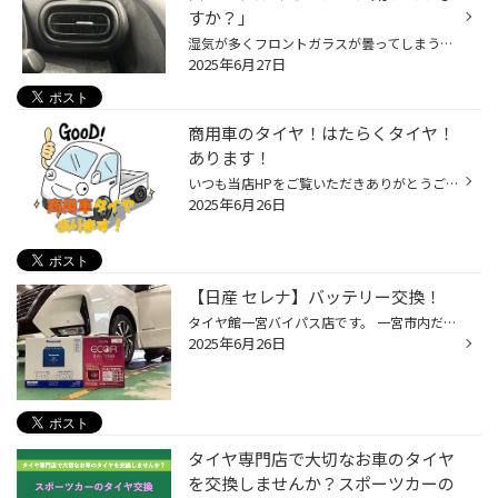
すか？」
湿気が多くフロントガラスが曇ってしまう梅雨時期、 また、気温が高く暑い日も増え、夏はもうすぐそこです！ 少しずつ、クルマのエアコンをつける機会も増えてきていると思いますので、 是非、夏本番を迎える前におクルマのエアコンのメンテナンスをおススメします！ 【より快適に♪今がおススメ！カ...
2025年6月27日
商用車のタイヤ！はたらくタイヤ！
あります！
いつも当店HPをご覧いただきありがとうございます。 d払い、ペイペイ、楽天ペイ のご利用いただけます。 タイヤ館アプリダウンロードでお得にタイヤGET‼ こちらから 商用車用のタイヤ！バンタイヤについて紹介させていただきます。 ハイエース、キャラバン、プロボックス、 ハイゼット、キャリイな...
2025年6月26日
【日産 セレナ】バッテリー交換！
タイヤ館一宮バイパス店です。 一宮市内だけでなく 江南市・北名古屋市・岩倉市・羽島市などからもご来店頂きまして ありがとうございます！ 【タイヤ館一宮アクセスMAP】↓ 店舗情報 タイヤ館アプリダウンロードでお得にタイヤGET 詳しくはこちら 先月から、バッテリーのお問い合わせを多く頂いてお...
2025年6月26日
タイヤ専門店で大切なお車のタイヤ
を交換しませんか？スポーツカーの