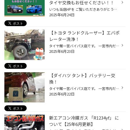
タイヤ交換もお任せください！！
いつも当店HPを ご覧いただきありがとうございます。 タイヤ館アプリダウンロードでお得にタイヤGET‼ こちらから タイヤ館でスポーツタイヤの交換をしませんか？ お車には必ずタイヤが必要ですが、タイヤと言っても たくさん種類がございます 今回はスポーツタイヤのご紹介をさせていただきます タ...
2025年6月24日
【トヨタ ランドクルーザー】エバポ
レーター洗浄！
タイヤ館一宮バイパス店です。 一宮市内だけでなく 江南市・北名古屋市・岩倉市・羽島市などからもご来店頂きまして ありがとうございます！ 【タイヤ館一宮アクセスMAP】↓ 店舗情報 タイヤ館アプリダウンロードでお得にタイヤGET 詳しくはこちら 本日は、トヨタ ランドクルーザー(VJA300W)のエバポ...
2025年6月23日
【ダイハツ タント】バッテリー交
換！
タイヤ館一宮バイパス店です。 一宮市内だけでなく 江南市・北名古屋市・岩倉市・羽島市などからもご来店頂きまして ありがとうございます！ 【タイヤ館一宮アクセスMAP】↓ 店舗情報 タイヤ館アプリダウンロードでお得にタイヤGET 詳しくはこちら 先月から、バッテリーのお問い合わせを多く頂いてお...
2025年6月22日
新エアコン冷媒ガス 「R1234yf」 に
ついて【25年6月更新】