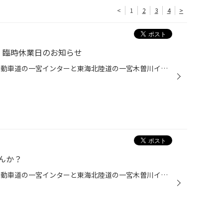
<
1
2
3
4
>
・臨時休業日のお知らせ
こんにちは、愛知県一宮市 名神自動車道の一宮インターと東海北陸道の一宮木曽川インターの間くらいにあるタイヤ館一宮バイパス店です。 あっという間に8月も最終日です。 本日は9月のお知らせです。 まずは↓ ★★★★★★★★★★★★★★★★★★★ 2017年９月１７日（日）に、今年もスタッドレスタイヤを主役とする...
んか？
こんにちは、愛知県一宮市 名神自動車道の一宮インターと東海北陸道の一宮木曽川インターの間くらいにあるタイヤ館一宮バイパス店です。 本日は定休日です。明日は元気に営業しておりますので是非お越しください。 夏休みもあと少し。 お子様たちの宿題は、もう終わりましたか？ 遊び疲れてヘトヘト...