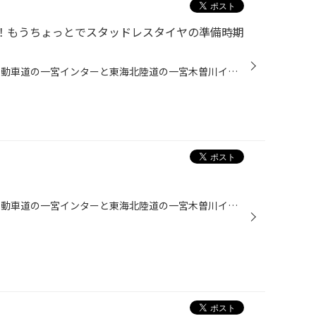
！もうちょっとでスタッドレスタイヤの準備時期
こんにちは、愛知県一宮市 名神自動車道の一宮インターと東海北陸道の一宮木曽川インターの間くらいにあるタイヤ館一宮バイパス店です。 すでにブリヂストンホームページや自動車関連の情報サイトで公表されている通り、今年ブリヂストンの乗用車用スタッドレス「ブリザック」シリーズに新商品が登...
こんにちは、愛知県一宮市 名神自動車道の一宮インターと東海北陸道の一宮木曽川インターの間くらいにあるタイヤ館一宮バイパス店です。 本日は定休日・明日は臨時休業させていただいます。お客様にはご不便をおかけいたしますがご了承の程よろしくお願いいたします。 今日は久々にバイクでツーリン...