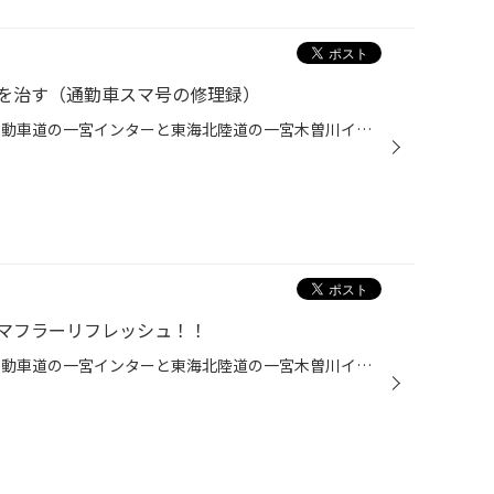
を治す（通勤車スマ号の修理録）
こんにちは、愛知県一宮市 名神自動車道の一宮インターと東海北陸道の一宮木曽川インターの間くらいにあるタイヤ館一宮バイパス店です。 私の通勤車スマ号、なんだか最近右折左折時に「ぴちゃぴちゃ」音がする時があります。 なんでかなぁとカーペットをめくってみるとビチャビチャです。 この車種...
マフラーリフレッシュ！！
こんにちは、愛知県一宮市 名神自動車道の一宮インターと東海北陸道の一宮木曽川インターの間くらいにあるタイヤ館一宮バイパス店です。 本日の作業は…トヨタ アルテッツァ マフラー取付です。 商品：柿本改 ＲＥＧＵ06＆Ｒ です。 お客様ご相談いただいたときに 「マフラー音が車内にこもる」 「チ...