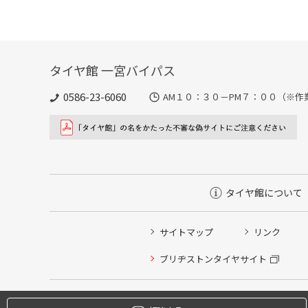
タイヤ館 一宮バイパス
0586-23-6060
AM１０：３０－PM７：００（※作
タイヤ館について
サイトマップ
リンク
タイヤ点検・安全点検/タイヤ履き替え/オイル交換/その
ブリヂストンタイヤサイト
クローク契約会員専用タイヤ履き替え※タイヤ履き替えを
本日のタイヤ履き替え順番待ち予約 ※クローク契約会員