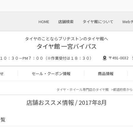
HOME
店舗検索
タイヤ館について
Web
タイヤのことならブリヂストンのタイヤ館へ
タイヤ館 一宮バイパス
〒491-003
M１０：３０－PM７：００（※作業受付は１８：３０）
せ
セール・クーポン情報
商品情報
タイヤ・ホイール専門店のタイヤ館
都道府県から
店舗おススメ情報 / 2017年8月
一覧