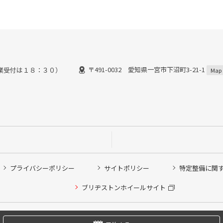
〒491-0032 愛知県一宮市下沼町3-21-1
業受付は１８：３０）
Map
プライバシーポリシー
サイトポリシー
特定整備に関
他ピット作業の予約
ブリヂストンホイールサイト
希望のクローク契約会員の方はこちらを選択ください
の方はご利用いただけません
Copyright © 2024 Bridgestone Retail Co.,Ltd. All rights Reserved.