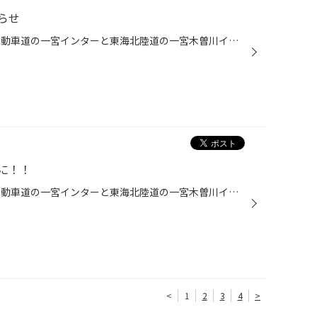
らせ
こんにちは、愛知県一宮市 名神自動車道の一宮インターと東海北陸道の一宮木曽川インターの間くらいにあるタイヤ館一宮バイパス店です。 臨時休業日のお知らせです。 ８月２４日（木）は臨時休業させていただきます。 お客様には大変お手数をお掛けいたしますが、よろしくお願いいたします。
に！！
こんにちは、愛知県一宮市 名神自動車道の一宮インターと東海北陸道の一宮木曽川インターの間くらいにあるタイヤ館一宮バイパス店です。 昨日の日記で、日中の気温も落ち着いてきた・・・・ でも、日向に駐車しておくと、車内は「暑い」 カーエアコンが効きにくくなってきた・・・・ そんなときに ...
<
1
2
3
4
>