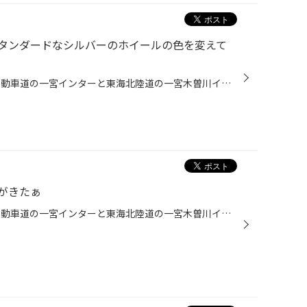
タンダードなシルバーのホイールの色を変えて
こんにちは、愛知県一宮市 名神自動車道の一宮インターと東海北陸道の一宮木曽川インターの間くらいにあるタイヤ館一宮バイパス店です。 本日は… むかしと比べ、最近のクルマは選べるカラーもかなり多くなりました。しかし、ホイールの色は相変わらずシルバーがほとんど。確かに、一番合わせやすい...
がきたぁ
こんにちは、愛知県一宮市 名神自動車道の一宮インターと東海北陸道の一宮木曽川インターの間くらいにあるタイヤ館一宮バイパス店です。 昨日店長が、 「今年ブリヂストンの乗用車用スタッドレス「ブリザック」シリーズに新商品が登場します。 そう「ブリザック ＶＲＸ２」です。」 ２０１７年９月...