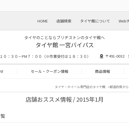
HOME
店舗検索
タイヤ館について
Web
タイヤのことならブリヂストンのタイヤ館へ
タイヤ館 一宮バイパス
〒491-003
M１０：３０－PM７：００（※作業受付は１８：３０）
せ
セール・クーポン情報
商品情報
タイヤ・ホイール専門店のタイヤ館
都道府県から
店舗おススメ情報 / 2015年1月
一覧