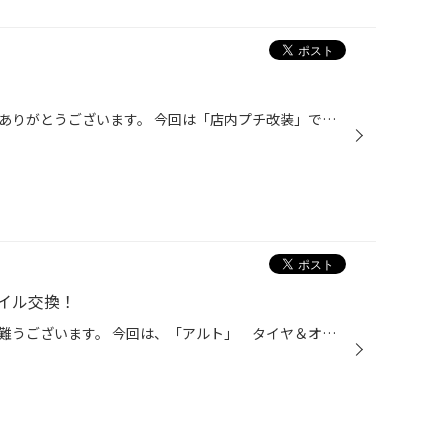
皆様いつも当店ＨＰご覧いただきありがとうございます。 今回は「店内プチ改装」です。 いままでより、見て回りやすいよう工夫 見やすい展示を心がけています!! 以前からご利用いただいていますお客様・・・ 「びっくりしますよ(^o^)」 それくらい 配置や展示変わりましたので 春に向けて、タイヤ...
イル交換！
いつも当店ＨＰをご覧頂き誠に有難うございます。 今回は、「アルト」 タイヤ＆オイル交換のご紹介です。 タイヤは、ブリヂストン製「ファイアストン」１５５/６５Ｒ１３です。 チッソガスを充填し、取付はもちろん「ど真ん中！取付のセンターフィット」です。 オイルの方は、「クロスエコ・０Ｗ２...