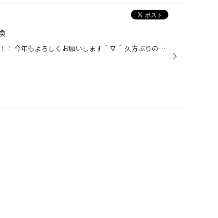
換
あけましておめでとうございます！！ 今年もよろしくお願いします＾∇＾ 久方ぶりの更新になりますが・・・ レジアスエースのオイル、エレメントを交換させていただきました！ レジアスのディーゼル車なので DL－１規格のオイルで交換をしました！＾＾ ありがとうございました(^^) 作業担当者 大桑...