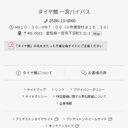
タイヤ館 一宮バイパス
0586-23-6060
AM１０：３０－PM７：００（※作業受付は１８：３０）
〒491-0032 愛知県一宮市下沼町3-21-1
Map
タイヤ館について
お客様の声
サイトマップ
リンク
プライバシーポリシー
サイトポリシー
特定整備に関する弊社取組について
企業情報
タイヤ点検・安全点検/タイヤ履き替え/オイル交換/その他
ブリヂストンタイヤサイト
ブリヂストンホイールサイト
ピット作業の予約
オンラインストア