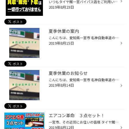
いつもタイヤ館一宮バイパス店をご利用いただき誠にありがとうございます。 お電話で「中古品の買取・販売・下取り」についてのお問い合わせをいただきますが、 誠に申し訳ございませんが当店は古物商許可を取っておりませんので 「中古品の買取・販売・下取り」は一切行っておりません。 なお、乗...
2019年8月23日
夏季休業の案内
こんにちは、愛知県一宮市 名神自動車道の一宮インターと東海北陸道の一宮木曽川インターの間くらいにある タイヤ館 一宮バイパス店です。 本日は定休日です。 明日から営業です！！ よろしくお願い致します。
2019年8月15日
夏季休業のお知らせ
こんにちは、愛知県一宮市 名神自動車道の一宮インターと東海北陸道の一宮木曽川インターの間くらいにある タイヤ館 一宮バイパス店です。 本日は定休日です。 １３日から15日お休みになります。 よろしくお願い致します。
2019年8月14日
エアコン革命 ３点セット！
一宮市、その近郊にお住いの皆様 タイヤ館一宮バイパス店です。 夏です！ 暑い時期エアコンは必需品。 エアコンを本格稼働させる前に一度メンテナンスしませんか？ 今回は当店がオススメする3点をお知らせします。 まずエアコンフィルタ― 次にエコキープ抗菌クリーン 最後にWAKO'S パワーエアコンプ...
2019年8月12日