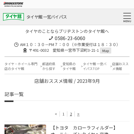
タイヤ館 一宮バイパス
タイヤのことならブリヂストンのタイヤ館へ
0586-23-6060
AM１０：３０－PM７：００（※作業受付は１８：３０）
〒491-0032 愛知県一宮市下沼町3-21-1
Map
タイヤ・ホイール専門
都道府県
愛知県の
タイヤ館 一宮バ
店舗おスス
店のタイヤ館
から探す
タイヤ館
イパスTOP
メ情報
店舗おススメ情報 / 2023年9月
記事一覧
<
1
2
>
【トヨタ カローラフィルダー】