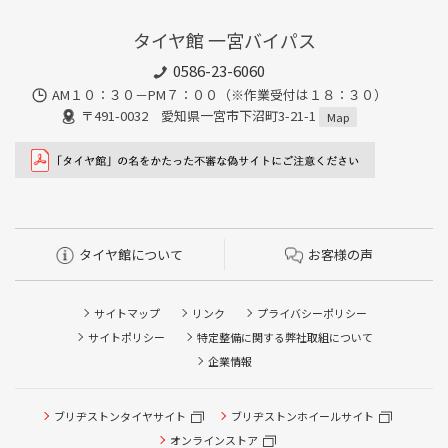
タイヤ館 一宮バイパス
0586-23-6060
AM１０：３０－PM７：００（※作業受付は１８：３０）
〒491-0032 愛知県一宮市下沼町3-21-1
Map
タイヤ館について
お客様の声
サイトマップ
リンク
プライバシーポリシー
サイトポリシー
特定整備に関する弊社取組について
企業情報
ブリヂストンタイヤサイト
タイヤ点検・安全点検/タイヤ履き替え/オイル交換/その他
ブリヂストンホイールサイト
ピット作業の予約
オンラインストア