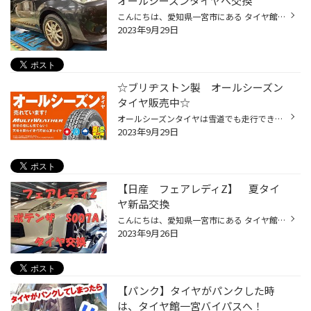
オールシーズンタイヤへ交換
こんにちは、愛知県一宮市にある タイヤ館一宮バイパス店です。 一宮市内だけでなく、 江南市・北名古屋市・岩倉市・羽島市などからも ご来店いただきまして、ありがとうございます！ 【タイヤ館一宮アクセスMAP】↓ https://www.taiyakan.co.jp/shop/ichinomiya-b/about/access/ トヨタ カローラフ...
2023年9月29日
☆ブリヂストン製 オールシーズン
タイヤ販売中☆
オールシーズンタイヤは雪道でも走行できるということで、冬季に注目をされることが多いですが、ブリヂストンのオールシーズンタイヤ『マルチウェザー』は、季節に関係なく1年中販売&取付けのご依頼やお問い合わせが絶えません。 そもそも「オールシーズンタイヤ」とは？ ＜＜オールシーズンタイヤ...
2023年9月29日
【日産 フェアレディZ】 夏タイ
ヤ新品交換
こんにちは、愛知県一宮市にある タイヤ館一宮バイパス店です。 一宮市内だけでなく、 江南市・北名古屋市・岩倉市・羽島市などからも ご来店いただきまして、ありがとうございます！ 【タイヤ館一宮アクセスMAP】↓ https://www.taiyakan.co.jp/shop/ichinomiya-b/about/access/ 本日の作業ご紹介で...
2023年9月26日
【パンク】タイヤがパンクした時
は、タイヤ館一宮バイパスへ！