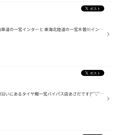
こんにちは 愛知県一宮市 名神自動車道の一宮インターと 東海北陸道の一宮木曽川インターの間くらいにある タイヤ館一宮バイパス店 鰐渕(わにぶち)と申します。 突然ですが、車の下廻り「サビ」 大丈夫ですか？ 普段下回りなんかみることないですよね。 防錆って聞いてもあんまりピンとこないと思い...
こんにちは！！！！！ 国道22号線沿いにあるタイヤ館一宮バイパス店あさだです(*'▽')♪ タイヤ館ではコロナ対策もばっちり！ 出入口やカウンター、待合スペースにアルコール消毒液を設置してます(*'▽') 雑誌を読むときやお子様がおもちゃで遊ぶ時など 遠慮なく使ってください！！！ みなさまご来店お...