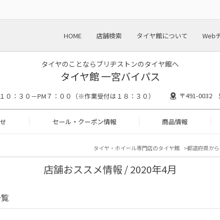
HOME
店舗検索
タイヤ館について
Web
タイヤのことならブリヂストンのタイヤ館へ
タイヤ館 一宮バイパス
〒491-003
M１０：３０－PM７：００（※作業受付は１８：３０）
せ
セール・クーポン情報
商品情報
タイヤ・ホイール専門店のタイヤ館
都道府県から
店舗おススメ情報 / 2020年4月
一覧