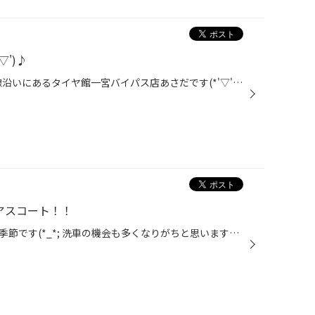
')♪
こんにちは！！！！！ 国道22号線沿いにあるタイヤ館一宮バイパス店あさだです(*'▽')♪ みなさん突然ですが 車内は清潔に保たれていますか？？ なかなか目には見えないですが 車のシートには細菌やウイルスが たくさん住みついています。 そんなバイキンたちを クレベリンを使ってやっつけちゃいまし...
リアスコート！！
花粉やら砂やらで車が汚れやすい季節です(*_*; 洗車の機会も多くなりがちと思いますが、 せっかくなら☆ピッカピカ☆にして気持ちよくドライブしたいですよねっ♪♪ そんなときにおススメっ！！ 「和光ケミカル バリアスコート」 金属・樹脂パーツ問わず、水洗いしてスプレーして拭くだけで！ 簡単ガラ...