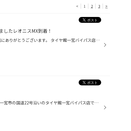
<
1
2
3
>
ましたレオニスMX到着！
皆様いつも当店HPご覧いただき誠にありがとうございます。 タイヤ館一宮バイパス店です。 今日は少し肌寒いですね・・・・ そんな中 HOTな商品が届きました！ 箱の中身は 取付が楽しみです！ ばっちりタイヤと組み込みをして準備いたします！
お世話になっております。 愛知県一宮市の国道22号沿いのタイヤ館一宮バイパス店です コロナウィルスによる緊急事態宣言でお出かけしにくい環境と思いますが、 タイヤ館は時短営業になりますが、お客さまの安全のために夕方17時ま元気に営業中です。 なかなか出かけにくい状況もありますので、価格...