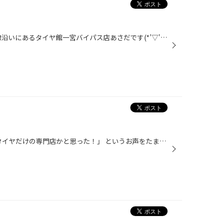
こんにちは！！！！！ 国道22号線沿いにあるタイヤ館一宮バイパス店あさだです(*'▽')♪ タイヤ館ではコロナ対策もばっちり！ 出入口やカウンター、待合スペースにアルコール消毒液を設置してます(*'▽') 雑誌を読むときやお子様がおもちゃで遊ぶ時など 遠慮なく使ってください！！！ みなさまご来店お...
「" タイヤ館 ”という名前なのでタイヤだけの専門店かと思った！」 というお声をたまに頂きます(^^;) もちろんタイヤの専門店ならではのサービスもご提供致しますが、 店内には車内用の小物やケミカル類などもご用意しております！ 作業をお待ちいただく時間などお気軽にお声掛けください☆