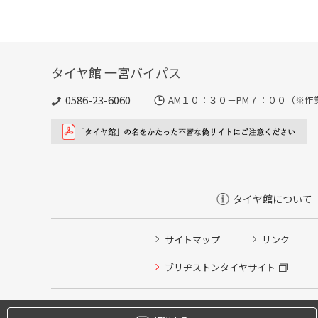
タイヤ館 一宮バイパス
0586-23-6060
AM１０：３０－PM７：００（※作
タイヤ館について
サイトマップ
リンク
タイヤ点検・安全点検/タイヤ履き替え/オイル交換/その
ブリヂストンタイヤサイト
クローク契約会員専用タイヤ履き替え※タイヤ履き替えを
本日のタイヤ履き替え順番待ち予約 ※クローク契約会員