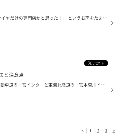
「" タイヤ館 ”という名前なのでタイヤだけの専門店かと思った！」 というお声をたまに頂きます(^^;) もちろんタイヤの専門店ならではのサービスもご提供致しますが、 店内には車内用の小物やケミカル類などもご用意しております！ 作業をお待ちいただく時間などお気軽にお声掛けください☆
法と注意点
こんにちは、愛知県一宮市 名神自動車道の一宮インターと東海北陸道の一宮木曽川インターの間くらいにある、タイヤ館一宮バイパス店です。 クルマは、約30000点の部品で出来ていると教えられたことがあります。その部品を組み合わせるには数多くのネジが使われていますよね。 そのネジひとつひとつ...
<
1
2
3
>