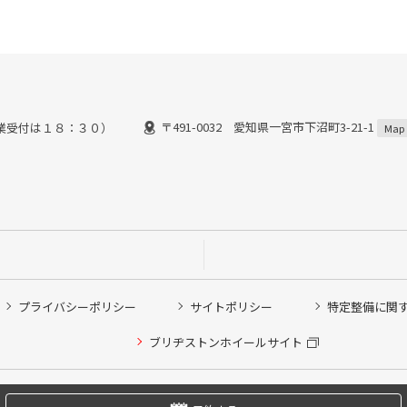
〒491-0032 愛知県一宮市下沼町3-21-1
業受付は１８：３０）
Map
プライバシーポリシー
サイトポリシー
特定整備に関
他ピット作業の予約
ブリヂストンホイールサイト
希望のクローク契約会員の方はこちらを選択ください
の方はご利用いただけません
Copyright © 2024 Bridgestone Retail Co.,Ltd. All rights Reserved.