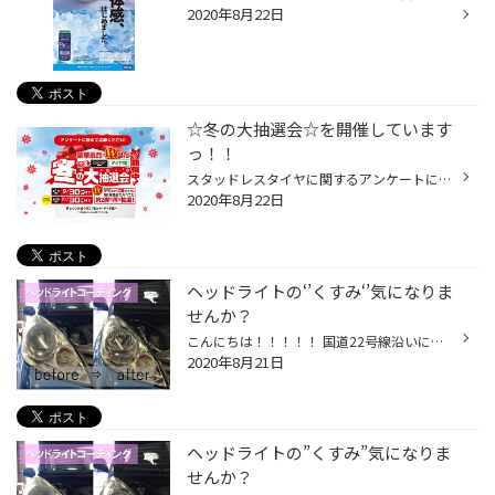
2020年8月22日
☆冬の大抽選会☆を開催しています
っ！！
スタッドレスタイヤに関するアンケートに答えて豪華景品が当たる？！かもしれないっ！！ ☆冬の大抽選会☆を開催していますっ！！ タイヤ館アプリとＷＥＢ（タイヤ館店舗ホームページ）からアンケートに答えて ご応募いただけます！(^^♪ 第１弾の締切は９／３０（水）まで！ 第２弾の締切は１１／３０...
2020年8月22日
ヘッドライトの‘’くすみ‘’気になりま
せんか？
こんにちは！！！！！ 国道22号線沿いにあるタイヤ館一宮バイパス店あさだです(*'▽')♪ 突然ですがヘッドライトのくすみが 気になること ありませんか？？ ヘッドライトがくすんでくると ・見た目が悪く見える ・夜間の視界不良 ・車検に通らなくなる などのデメリットがたくさんあります(+o+) そこ...
2020年8月21日
ヘッドライトの”くすみ”気になりま
せんか？