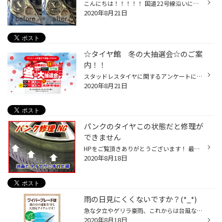
こんにちは！！！！！ 国道22号線沿いにあるタイヤ館一宮バイパス店あさだです(*'▽')♪ 突然ですがヘッドライトのくすみが 気になること ありませんか？？ ヘッドライトがくすんでくると ・見た目が悪く見える ・夜間の視界不良 ・車検に通らなくなる などのデメリットがたくさんあります(+o+) そこ...
2020年8月21日
☆タイヤ館 冬の大抽選会☆のご案
内！！
スタッドレスタイヤに関するアンケートに答えて豪華景品が当たる？！かもしれないっ！！ ☆冬の大抽選会☆を開催していますっ！！ タイヤ館アプリとＷＥＢ（タイヤ館店舗ホームページ）からアンケートに答えて ご応募いただけます！(^^♪ 第１弾の締切は９／３０（水）まで！ 第２弾の締切は１１／３０...
2020年8月21日
パンクのタイヤこの状態だと修理が
できません
HPをご覧頂きありがとうございます！ 最近パンクでのご来店が多いのですがパンクした時に注意していただきたい事がございます。 それは空気圧がなくペチャンコの状態で走行をしないという事です。 潰れた状態で走行してしまうとタイヤのサイドと地面が擦れてしまいタイヤの内側が損傷してしまいます...
2020年8月18日
雨の日見にくくないですか？(*_*)
急な夕立やゲリラ豪雨、これからは台風など強い雨が多くなります！ そんなときに大切なのがワイパーですが、劣化している状態だと拭きスジなどが残り さらに見にくく運転しづらい状況になりかねません・・・なにより危険です！！ さらにここ数年で装着率が飛躍的に上がっている”ドライブレコーダー”...
2020年8月18日