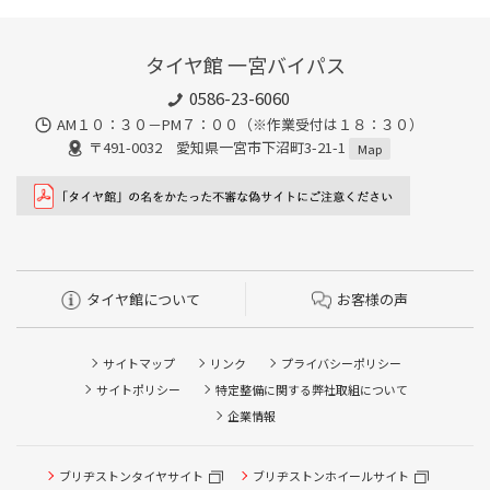
タイヤ館 一宮バイパス
0586-23-6060
AM１０：３０－PM７：００（※作業受付は１８：３０）
〒491-0032 愛知県一宮市下沼町3-21-1
Map
タイヤ館について
お客様の声
サイトマップ
リンク
プライバシーポリシー
サイトポリシー
特定整備に関する弊社取組について
企業情報
ブリヂストンタイヤサイト
タイヤ点検・安全点検/タイヤ履き替え/オイル交換/その他
ブリヂストンホイールサイト