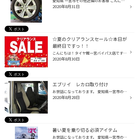
愛知県 一宮市その他近隣のお客様 こんにちは。愛知県一宮市のタイヤ館一宮BPです。 HPをご覧頂きありがとうございます！ 本日、タイヤ交換のために来店されたお客様のリヤタイヤのお写真がこちらです。 実はこのタイヤとっても危険な状態なんです(゜.゜) 一見普通のタイヤに見えますね、どこが危険...
2020年8月31日
☆夏のクリアランスセール☆本日が
最終日ですっ！！
こんにちは！タイヤ館一宮バイパス店です！ ☆夏のクリアランスセール☆本日が最終日ですっ！！ たくさんのご来店お待ちしておりますっ！！
2020年8月30日
エブリイ レカロ取り付け
お世話になっております。 愛知県一宮市の国道22号沿いのタイヤ館一宮バイパスです。 今回はエブリイにレカロシート取り付けしました。 長距離でよれたシートになってしまったため、交換しました。 乗り心地や、腰の痛みに是非検討いかがでしょうか？
2020年8月28日
暑い夏を乗り切る必須アイテム
お世話になっております。 愛知県一宮市の国道22号沿いのタイヤ館一宮バイパスです 暑い日が連日続いています。 体調管理にはお気を付けください。 夏対策でタイヤ館ではエアコン添加剤をお勧めしております。 エアコンの中に入っているガスを効率よく回すことで、 ・エアコンの利き向上 ・エンジン...