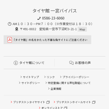
タイヤ館 一宮バイパス
0586-23-6060
AM１０：３０－PM７：００（※作業受付は１８：３０）
〒491-0032 愛知県一宮市下沼町3-21-1
Map
タイヤ館について
お客様の声
サイトマップ
リンク
プライバシーポリシー
サイトポリシー
特定整備に関する弊社取組について
企業情報
タイヤ点検・安全点検/タイヤ履き替え/オイル交換/その他
ブリヂストンタイヤサイト
ブリヂストンホイールサイト
ピット作業の予約
オンラインストア