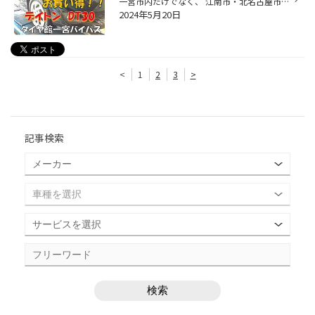
一宮市内だけでなく、 江南市・北名古屋市・岩倉市・羽島市などからも ご来店いただきまして、ありがとうございます！ 【タイヤ館一宮アクセスMAP】↓ https://www.taiyakan.co.jp/shop/ichinomiya-b/about/access/ 本日の作業ご紹介です。 トヨタ アクア タイヤ 185/60R15 DT30 デイトン タイヤ館の...
2024年5月20日
<
1
2
3
>
記事検索