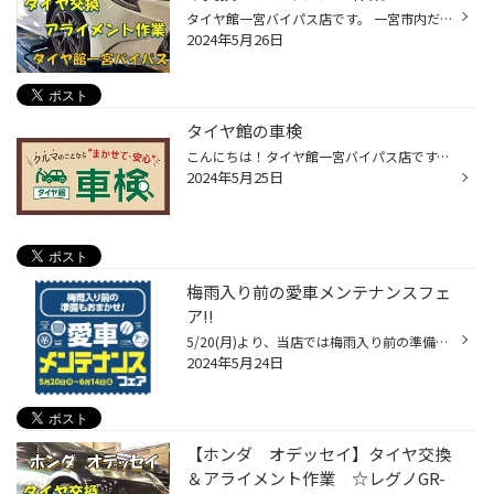
タイヤ館一宮バイパス店です。 一宮市内だけでなく、 江南市・北名古屋市・岩倉市・羽島市などからも ご来店いただきまして、ありがとうございます！ 本日の作業ご紹介です。 トヨタ カローラスポーツ タイヤ 215/45R17 セイバーリングSL201 1本パンクされてしまいご来店されました。 残りの３本も...
2024年5月26日
タイヤ館の車検
こんにちは！タイヤ館一宮バイパス店です。 タイヤ館でも車検ができます お見積りだけでもOK！！ 【しっかりサポート。車検もタイヤ館で】 そして当店では、タイヤのことはもちろん、おクルマのメンテナンスを幅広く手がけていますので、車検もおまかせください！ 当店での車検は、こんなメリットも...
2024年5月25日
梅雨入り前の愛車メンテナンスフェ
ア!!
5/20(月)より、当店では梅雨入り前の準備応援として 愛車メンテナンスフェアを開催いたします！ 雨でタイヤが滑ってヒヤッとした経験はございませんか？ 雨の日にタイヤがすり減った状態での運転は非常に危険です⚠︎ 少しでも心配の方は、タイヤのプロがいる当店へ点検にお越しください。 また、ワイ...
2024年5月24日
【ホンダ オデッセイ】タイヤ交換
＆アライメント作業 ☆レグノGR-