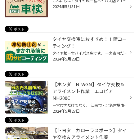
こんにちは！タイヤ館一宮バイパス店です。 タイヤ館でも車検ができます お見積りだけでもOK！！ 【しっかりサポート。車検もタイヤ館で】 そして当店では、タイヤのことはもちろん、おクルマのメンテナンスを幅広く手がけていますので、車検もおまかせください！ 当店での車検は、こんなメリットも...
2024年5月31日
タイヤ交換時におすすめ！！錆コー
ティング！
タイヤ館一宮バイパス店です。 一宮市内だけでなく、 江南市・北名古屋市・岩倉市・羽島市などからも ご来店いただきまして、ありがとうございます！ 【タイヤ館一宮アクセスMAP】↓ https://www.taiyakan.co.jp/shop/ichinomiya-b/about/access/ タイヤ交換時おススメ！！ 錆コーティング お車の下...
2024年5月28日
【ホンダ N-WGN】タイヤ交換＆
アライメント作業 エコピア
NH200C
一宮市内だけでなく、 江南市・北名古屋市・岩倉市・羽島市などからも ご来店いただきまして、ありがとうございます！ 【タイヤ館一宮アクセスMAP】↓ https://www.taiyakan.co.jp/shop/ichinomiya-b/about/access/ 本日の作業ご紹介です。 ホンダ N-WGN タイヤ 155/65R14 NH200C タイヤをそろそろ交...
2024年5月27日
【トヨタ カローラスポーツ】タイ
ヤ交換＆アライメント作業