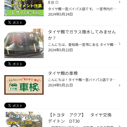
XⅢ☆
タイヤ館一宮バイパス店です。 一宮市内だけでなく、 江南市・北名古屋市・岩倉市・羽島市などからも ご来店いただきまして、ありがとうございます！ 本日の作業ご紹介です。 ホンダ オデッセイ タイヤ レグノGR-XⅢ タイヤサイズ 215/60R16 この度は当店でご購入ありがとうございました。 新商品の...
2024年5月24日
タイヤ館でガラス撥水してみません
か？
こんにちは、愛知県一宮市にある タイヤ館一宮バイパス店です。 一宮市内だけでなく、 江南市・北名古屋市・岩倉市・羽島市などからも ご来店いただきまして、ありがとうございます！ 【タイヤ館一宮アクセスMAP】 ↑↑ こちらをクリック タイヤ屋さんですが いろいろなサービスも行っているんです。 ...
2024年5月22日
タイヤ館の車検
こんにちは！タイヤ館一宮バイパス店です。 タイヤ館でも車検ができます お見積りだけでもOK！！ 【しっかりサポート。車検もタイヤ館で】 そして当店では、タイヤのことはもちろん、おクルマのメンテナンスを幅広く手がけていますので、車検もおまかせください！ 当店での車検は、こんなメリットも...
2024年5月21日
【トヨタ アクア】 タイヤ交換
デイトン DT30