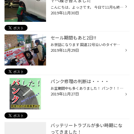
ヤへ履き替えました
こんにちは、よっさです。 今日で11月も終わりです。 北海道・東北の寒波は気になりますが 営業終了後に自分のクルマのタイヤを 夏タイヤからスタッドレスへ 履き替えました。 これで、冬の準備はひとまずＯＫです。
2019年11月30日
セール期間もあと2日!!
お世話になります 国道22号沿いのタイヤ館一宮バイパス店です。 セール期間もあと2日です！！ 冬の準備はお済ですか？長野のほうでは雪が降ったらしいですね。 愛知エリアもそろそろ準備いかがですか？ 11月のセールも残り2日間です。この機会にタイヤ館へどうぞー
2019年11月29日
パンク修理の判断は・・・・
お盆期間中も多くありました！ パンク！！ 当店でも修理ができますが まずは パンクしたタイヤを拝見させていただき、損傷個所や具合によって修理できるか否か見させていただきます。 中には修理できないものもあります（残念ですが・・・） では、どの部分が修理可能か不可能かご紹介します。 まず...
2019年11月27日
バッテリートラブルが多い時期にな
ってきました！