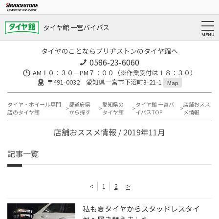
タイヤ館 一宮バイパス
タイヤのことならブリヂストンのタイヤ館へ
0586-23-6060
AM１０：３０－PM７：００（※作業受付は１８：３０）
〒491-0032 愛知県一宮市下沼町3-21-1
Map
タイヤ・ホイール専門
都道府県
愛知県の
タイヤ館 一宮バ
店舗おスス
店のタイヤ館
から探す
タイヤ館
イパスTOP
メ情報
店舗おススメ情報 / 2019年11月
記事一覧
<
1
2
>
私も夏タイヤからスタッドレスタイ