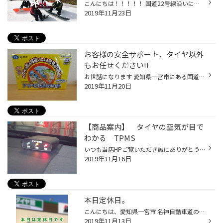
こんにちは！！！！！ 国道22号線沿いにある タイヤ館一宮バイパス店 よっさです(*^^)v 先週タイヤ館の仲間たちと スノーボードに行ってきました！！！ 天気もよく、とても楽しかったです。 新入社員のわにぶっちーも 楽しそうに滑って(転んで)いました。 ハイシーズンになると スタッドレスタイヤ...
2019年11月23日
お客様の安全サポート、タイヤ以外
もお任せください!!
お世話になります 愛知県一宮市にある国道22号沿いのタイヤ館一宮バイパスです。 冬の準備はお済ですか？ 突然の雪予報などで込み合うこともありますのでお早めに!! タイヤ館ではタイヤ以外にも ドライブレコーダー、レーダー各種取り扱っております。 安全走行のお手伝いお任せください!! 今回はペ...
2019年11月20日
【商品案内】 タイヤの空気が目で
わかる TPMS
いつも当店HPご覧いただき誠にありがとうございます。 タイヤ館一宮バイパス店です。 突然ですが・・・・ 最近「TPMS」という単語、よく聞きませんか？ TPMSとは、タイヤ空気圧モニタリングシステムです。 ホイールに取付けられたセンサーでタイヤの空気圧を検知し、 車室内に取り付けられた受信機...
2019年11月16日
本日定休日。
こんにちは、愛知県一宮市 名神自動車道の一宮インターと東海北陸道の一宮木曽川インターの間くらいにある タイヤ館 一宮バイパス店です。 本日は定休日です。 明日は元気に営業いたします。 よろしくお願い致します。
2019年11月13日