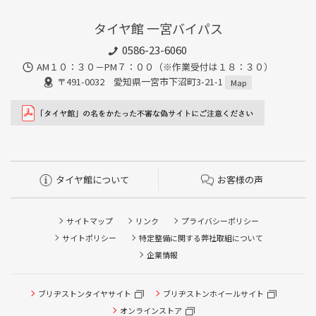
タイヤ館 一宮バイパス
0586-23-6060
AM１０：３０－PM７：００（※作業受付は１８：３０）
〒491-0032 愛知県一宮市下沼町3-21-1
Map
タイヤ館について
お客様の声
サイトマップ
リンク
プライバシーポリシー
サイトポリシー
特定整備に関する弊社取組について
企業情報
ブリヂストンタイヤサイト
タイヤ点検・安全点検/タイヤ履き替え/オイル交換/その他
ブリヂストンホイールサイト
ピット作業の予約
オンラインストア