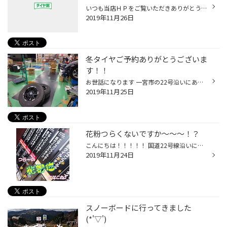
いつも当店ＨＰをご覧いただきありがとうございます。 日中はまだまだ暖かいですが朝晩冷え込んできましたね。 バッテリー使用が２年以上経過の方は点検お勧めいたします。 ３年以上の方は要注意ですよ。 無料安全点検実施中です。お気軽にスタッフまでお声掛けください。 ハイブリッド用バッテリー...
2019年11月26日
冬タイヤご予約ありがとうございま
す！！
お世話になります 一宮市の22号沿いにあるタイヤ館一宮バイパスです。 セール中たくさんのご来店ありがとうございます。 ご予約いただいた方のタイヤ、ホイールただいま準備中です!! 一部納期のかかる商品も出てまいりました ご予定の方は、ただいまウィンターセール真っ最中のタイヤ館一宮バイパス...
2019年11月25日
花粉つらくないですか～～～！？
こんにちは！！！！！ 国道22号線沿いにある タイヤ館一宮バイパス店 あさだです(*^^)v 秋も深まり冬に近づいていますが 花粉に悩まされている方 いませんか？？？？(;O;) そんな方に朗報！！！ BOSCHのプレミアムエアコンフィルターなら 花粉を忘れて快適なドライブができます(*'▽') 年末に向けて...
2019年11月24日
スノーボードに行ってきました
(*'▽')