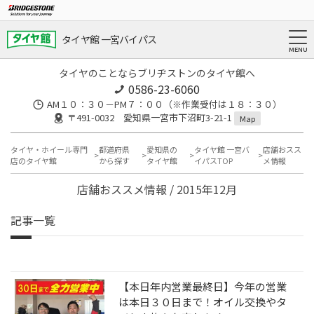
タイヤ館 一宮バイパス
タイヤのことならブリヂストンのタイヤ館へ
0586-23-6060
AM１０：３０－PM７：００（※作業受付は１８：３０）
〒491-0032 愛知県一宮市下沼町3-21-1
Map
タイヤ・ホイール専門
都道府県
愛知県の
タイヤ館 一宮バ
店舗おスス
店のタイヤ館
から探す
タイヤ館
イパスTOP
メ情報
店舗おススメ情報 / 2015年12月
記事一覧
【本日年内営業最終日】今年の営業
は本日３０日まで！オイル交換やタ