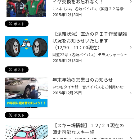
イヤ交換をお忘れなく！
こんにちは。名岐バイパス（国道２２号線沿い）のテラスウォークさん・ヤマダ電機さんのすぐ近くのタイヤ館一宮バイパス店です。 今年の仕事納めを済まされ年末年始休暇に入られた方も多いのではないでしょうか。 あっという間の一年でしたね。 『細ーく長生きできますように』という願いを込めて食...
2015年12月30日
【混雑状況】直近のＰＩＴ作業混雑
状況をお知らせいたします
（12/30 11：00現在）
国道22号（名岐バイパス）テラスウォークさん近くのタイヤ館一宮バイパス店です。 １２月３０日 １１：００現在の直近のＰＩＴ作業混雑状況をお知らせいたします。 タイヤをご注文いただきお取付けがまだの方、タイヤクロークサービスご利用のお客様は お早目に作業日程のご連絡をお願いいたします...
2015年12月30日
年末年始の営業日のお知らせ
いつもタイヤ館一宮バイパスをご利用いただき誠にありがとうございます。 年末年始の営業についてお知らせいたします。 ２０１５年は１２月２９日（火）まで通常営業、３０日（水）が年内最後の営業日になります。（最終日にご注文いただいた商品で、当店に在庫が無い場合のお取付は１/４以降になる...
2015年12月25日
【スキー場情報】１２/２４現在の
滑走可能なスキー場