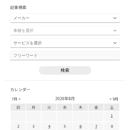
記事検索
カレンダー
2026年8月
7月 <
> 9月
日
月
火
水
木
金
土
1
2
3
4
5
6
7
8