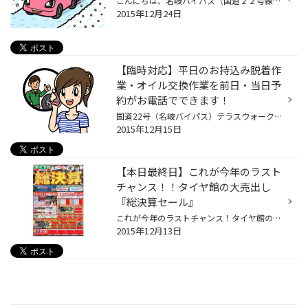
こんにちは、名岐バイパス（国道２２号線）テラスウォークさん近くのタイヤ館一宮バイパスです。 岐阜にて２７日の天気予報で雪マークが点灯しました。 ようやくスキー場の「大部分滑走可」になるのではないでしょうか。 日中の気温少し高いようですが、毎年１月は数回降雪もありそうです お客様の...
2015年12月24日
【臨時対応】平日のお持込み脱着作
業・オイル交換作業を前日・当日予
約がお電話でできます！
国道22号（名岐バイパス）テラスウォークさん近くのタイヤ館一宮バイパス店です。 皆様のご意見を数多くいただいたお持込みの脱着作業とオイル交換作業を平日限定で前日・当日予約のみですがお電話で受付させていただきます（12/15～1/31限定）。 「待つのは嫌だ」 「せっかくタイヤを積んできたの...
2015年12月15日
【本日最終日】これが今年のラスト
チャンス！！タイヤ館の大売出し
『総決算セール』
これが今年のラストチャンス！タイヤ館の大売出し『総決算セール』開催中！！ 期間は本日１３日までです！ 開催店は一宮バイパス店・江南店・小牧店・稲沢店・高蔵寺店などです！ 今回の目玉は・・・・ ★☆★☆★☆★☆★☆★☆★☆★☆★☆★ ブリヂストンのスタッドレスタイヤがお買い得！ ★☆★☆★☆★☆★☆★☆★☆★☆★☆★ 台数...
2015年12月13日