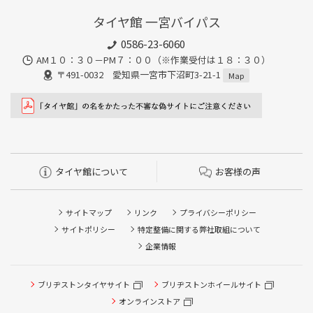
タイヤ館 一宮バイパス
0586-23-6060
AM１０：３０－PM７：００（※作業受付は１８：３０）
〒491-0032 愛知県一宮市下沼町3-21-1
Map
タイヤ館について
お客様の声
サイトマップ
リンク
プライバシーポリシー
サイトポリシー
特定整備に関する弊社取組について
企業情報
タイヤ点検・安全点検/タイヤ履き替え/オイル交換/その他
ブリヂストンタイヤサイト
ブリヂストンホイールサイト
ピット作業の予約
オンラインストア