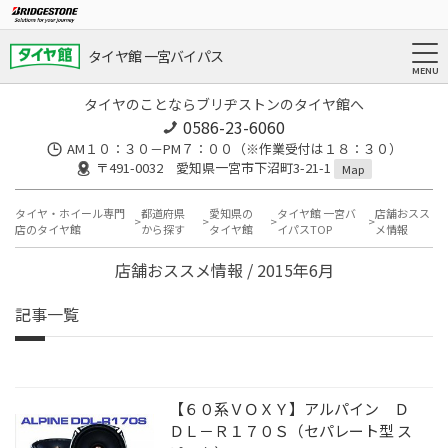
タイヤ館 一宮バイパス
タイヤのことならブリヂストンのタイヤ館へ
0586-23-6060
AM１０：３０－PM７：００（※作業受付は１８：３０）
〒491-0032 愛知県一宮市下沼町3-21-1
Map
タイヤ・ホイール専門
都道府県
愛知県の
タイヤ館 一宮バ
店舗おスス
店のタイヤ館
から探す
タイヤ館
イパスTOP
メ情報
店舗おススメ情報 / 2015年6月
記事一覧
【６０系ＶＯＸＹ】アルパイン Ｄ
ＤＬ－Ｒ１７０Ｓ（セパレート型 ス