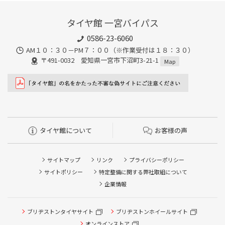
タイヤ館 一宮バイパス
0586-23-6060
AM１０：３０－PM７：００（※作業受付は１８：３０）
〒491-0032 愛知県一宮市下沼町3-21-1
Map
タイヤ館について
お客様の声
サイトマップ
リンク
プライバシーポリシー
サイトポリシー
特定整備に関する弊社取組について
企業情報
ブリヂストンタイヤサイト
ブリヂストンホイールサイト
タイヤ点検・安全点検/タイヤ履き替え/オイル交換/その他
ピット作業の予約
オンラインストア