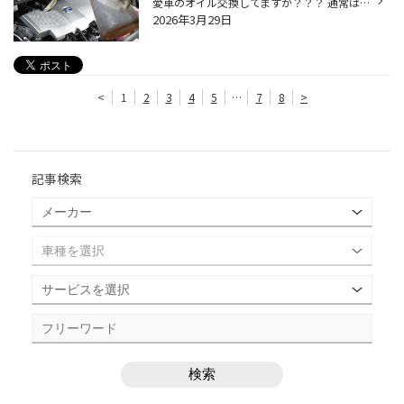
愛車のオイル交換してますか？？？ 通常は交換の目安を3,000km～5,000km走行毎、もしくは3ヶ月～6ヶ月にておすすめしています。 また、悪路や山道での運転が多かったり、年間走行距離が20,000km以上の場合、 さらには1回の走行が8km以下と短くその割合が全体の3割以上となる場合などを 「シビアコン...
2026年3月29日
<
1
2
3
4
5
…
7
8
>
記事検索