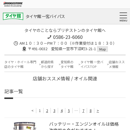
タイヤ館 一宮バイパス
タイヤのことならブリヂストンのタイヤ館へ
0586-23-6060
AM１０：３０－PM７：００（※作業受付は１８：３０）
〒491-0032 愛知県一宮市下沼町3-21-1
Map
タイヤ・ホイール専門
都道府県
愛知県の
タイヤ館 一宮バ
店舗おスス
店のタイヤ館
から探す
タイヤ館
イパスTOP
メ情報
店舗おススメ情報 / オイル関連
記事一覧
<
1
2
3
4
5
…
7
8
>
バッテリー・エンジンオイルは価格