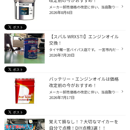
改定前の今がおすすめ！
メーカー卸売価格の改定に伴い、当店取り扱いの一部のバッテリー・エンジンオイルの価格改定を 9/1より随時実施させていただきます。 現状の価格改定前の価格での対応については、各製品の値上がり前日までの作業実施が対象となっております。 夏休みでお出かけ予定の方や車検に向けて、そろそろ交...
2026年8月6日
【スバル WRXSTI】エンジンオイル
交換！
タイヤ館一宮バイパス店です。 一宮市内だけでなく 江南市・北名古屋市・岩倉市・羽島市などからもご来店頂きまして ありがとうございます！ 【タイヤ館一宮アクセスMAP】↓ 店舗情報 タイヤ館アプリダウンロードでお得にタイヤGET 詳しくはこちら スバル WRXSTI(VAB)のエンジンオイル交換作業です＼...
2026年7月20日
バッテリー・エンジンオイルは価格
改定前の今がおすすめ！
メーカー卸売価格の改定に伴い、当店取り扱いの一部のバッテリー・エンジンオイルの価格改定を 8/1より随時実施させていただきます。 現状の価格改定前の価格での対応については、各製品の値上がり前日までの作業実施が対象となっております。 夏休みでお出かけ予定の方やそろそろ交換時期を迎えて...
2026年7月17日
覚えて損なし！？大切なマイカーを
自分で点検！DIY点検3選！！