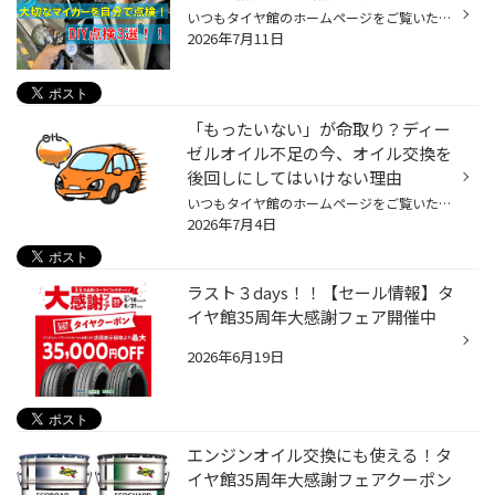
いつもタイヤ館のホームページをご覧いただき ありがとうございます。 覚えて損なし！？大切なマイカーを自分で点検！DIY点検3選！！ お車の点検とメンテナンスはプロに、お任せ！ タイヤ館でも点検とメンテナンスをプロ目線で実施させていただいています！ でも、お客様がマイカーを点検することも...
2026年7月11日
「もったいない」が命取り？ディー
ゼルオイル不足の今、オイル交換を
後回しにしてはいけない理由
いつもタイヤ館のホームページをご覧いただきありがとうございます。 ここ最近、中東情勢の影響でエンジンオイルの供給が不足しているのはご存知でしょうか！？ 今までエンジンオイルの入荷は2～3日で入荷しておりましたが、現在は納期未定のオイルなどもございます。 そこで今回はタイヤ館からのア...
2026年7月4日
ラスト３days！！【セール情報】タ
イヤ館35周年大感謝フェア開催中
2026年6月19日
エンジンオイル交換にも使える！タ
イヤ館35周年大感謝フェアクーポン