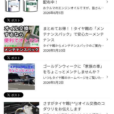
配布中！
おクルマのエンジンオイルですが、皆さん定期的に交換していらっしゃいますか？ 現在、コクピット・タイヤ館では6/21(日)まで、タイヤ館35周年の大感謝キャンペーンを開催中です。 期間中にエンジンオイルなどのメンテナンス商品が10％OFFになるクーポンやウォッシャー液の 無料補充チケットなど、...
2026年6月5日
まとめてお得！！タイヤ館の「メン
テナンスパック」で安心カーメンテ
ナンス
タイヤ館からメンテナンスパックのご案内です。 オイル交換もワイパー交換もどこのお店にしようかな... お悩みのみなさま、ぜひ、タイヤ館をご利用ください！ タイヤ館では、カーメンテナンスをまとめてお得に交換できる「タイヤ館のメンテナンスパック」があります。 タイヤ館のメンテナンスパック...
2026年5月10日
ゴールデンウィークに「家族の車」
をちょこっとメンテしませんか？
いつもタイヤ館のホームページをご覧いただき、ありがとうございます。 ゴールデンウィーク、皆さんはどのようにお過ごしですか？この連休で、久しぶりに帰省されている方もいらっしゃるのではないでしょうか？連休は、久しぶりに家族が集まる大切な時間。そんな中で、ふと気になるのが「家族の車の...
2026年5月2日
さすがタイヤ館(^^)/オイル交換のコ
ダワリをお伝えします