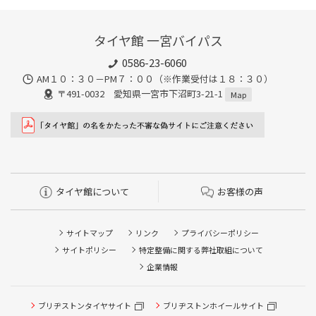
タイヤ館 一宮バイパス
0586-23-6060
AM１０：３０－PM７：００（※作業受付は１８：３０）
〒491-0032 愛知県一宮市下沼町3-21-1
Map
タイヤ館について
お客様の声
サイトマップ
リンク
プライバシーポリシー
サイトポリシー
特定整備に関する弊社取組について
企業情報
タイヤ点検・安全点検/タイヤ履き替え/オイル交換/その他
ブリヂストンタイヤサイト
ブリヂストンホイールサイト