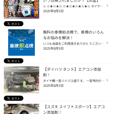
いつ点検されましたか？【お盆】
☆ ☆★☆★☆ ☆★☆★☆★☆★☆ タイヤ館アプリダウンロードでお得にタイヤGET‼ ↓ こちらから ↓ https://www.taiyakan.co.jp/app_info/ ☆★☆★☆★☆★☆ ☆★☆★☆ ☆ Ｑ. おクルマのバッテリー 前回いつ点検されましたか？ 本日はバッテリーのお話です 夏のお出かけの際の「トラブル予防」に もうすぐ夏休みに、お盆休み！...
2025年8月5日
無料の車検前点検で、車検のいろん
なお悩みを解決！
いつも当店をご利用頂きありがとうございます。 今回は、「車検」をよりお得にお受けいただくために、 コクピット/タイヤ館がオススメする「車検前点検」についてご紹介いたします。 【車検前点検は、出費を集中させない、かしこい車検の受け方】 ・車検って何？車検って良く分からない！ ・はじめ...
2025年8月5日
【ダイハツ タント】エアコン添加
剤！
タイヤ館一宮バイパス店です。 一宮市内だけでなく 江南市・北名古屋市・岩倉市・羽島市などからもご来店頂きまして ありがとうございます！ 【タイヤ館一宮アクセスMAP】↓ 店舗情報 タイヤ館アプリダウンロードでお得にタイヤGET 詳しくはこちら 本日は、夏場お馴染みエアコン添加剤の作業ですよ〜...
2025年8月3日
【スズキ スイフトスポーツ】エアコ
ン添加剤！