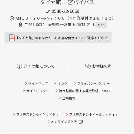
タイヤ館 一宮バイパス
0586-23-6060
AM１０：３０－PM７：００（※作業受付は１８：３０）
〒491-0032 愛知県一宮市下沼町3-21-1
Map
タイヤ館について
お客様の声
サイトマップ
リンク
プライバシーポリシー
サイトポリシー
特定整備に関する弊社取組について
企業情報
タイヤ点検・安全点検/タイヤ履き替え/オイル交換/その他
ブリヂストンタイヤサイト
ブリヂストンホイールサイト
ピット作業の予約
オンラインストア
クローク契約会員専用タイヤ履き替え※タイヤ履き替えを