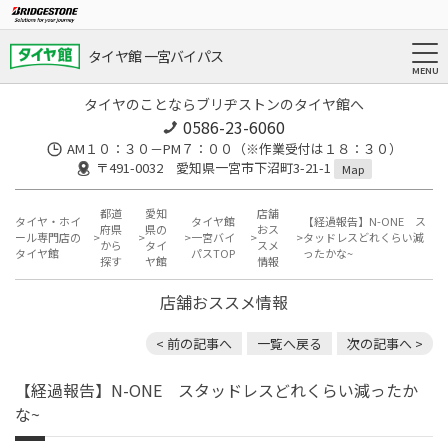
タイヤ館 一宮バイパス
タイヤのことならブリヂストンのタイヤ館へ
0586-23-6060
AM１０：３０－PM７：００（※作業受付は１８：３０）
〒491-0032 愛知県一宮市下沼町3-21-1
Map
都道
愛知
店舗
タイヤ・ホイ
タイヤ館
【経過報告】N-ONE ス
府県
県の
おス
ール専門店の
一宮バイ
タッドレスどれくらい減
から
タイ
スメ
タイヤ館
パスTOP
ったかな~
探す
ヤ館
情報
店舗おススメ情報
< 前の記事へ
一覧へ戻る
次の記事へ >
【経過報告】N-ONE スタッドレスどれくらい減ったか
な~