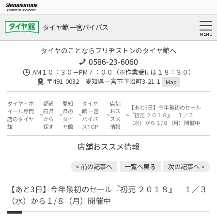
タイヤ館 一宮バイパス
タイヤのことならブリヂストンのタイヤ館へ
0586-23-6060
AM１０：３０－PM７：００（※作業受付は１８：３０）
〒491-0032 愛知県一宮市下沼町3-21-1
Map
タイヤ・ホ
都道
愛知
タイヤ
店舗
【あと3日】今年最初のセール
イール専門
府県
県の
館 一宮
おス
『初売 ２０１８』 １／３
店のタイヤ
から
タイ
バイパ
スメ
（水）から１/８（月）開催中
館
探す
ヤ館
スTOP
情報
店舗おススメ情報
< 前の記事へ
一覧へ戻る
次の記事へ >
【あと3日】今年最初のセール『初売 ２０１８』 １／３
（水）から１/８（月）開催中