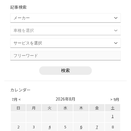
記事検索
カレンダー
2026年8月
7月 <
> 9月
日
月
火
水
木
金
土
1
2
3
4
5
6
7
8