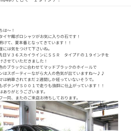
ちは～！
タイヤ館ポロシャツがお気に入りの石です！
明けて、夏本番となってきています！！
理には気をつけて下さいね。
先日Ｖ３６スカイラインにＳＳＲ タイプＦの１９インチを
けさせていただきました！
色のブラックに合わせてマッドブラックのホイールで
ンはスポーティーながら大人の色気が出ていますね～♪♪
マは納車されてまだ２週間しか経っていないそうで。
もポテンザＳ００１で走りも抜群に仕上がっています！！
はありがとうございます。
フ一同、またのご来店お待ちしております。