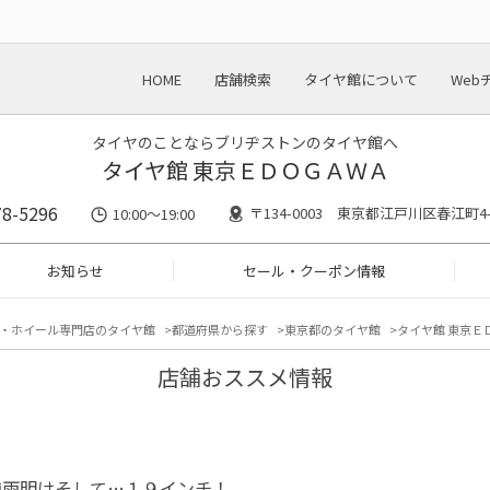
HOME
店舗検索
タイヤ館について
Web
タイヤのことならブリヂストンのタイヤ館へ
タイヤ館 東京ＥＤＯＧＡＷＡ
78-5296
〒134-0003 東京都江戸川区春江町4-
10:00～19:00
お知らせ
セール・クーポン情報
・ホイール専門店のタイヤ館
都道府県から探す
東京都のタイヤ館
タイヤ館 東京Ｅ
店舗おススメ情報
梅雨明けそして…１９インチ！