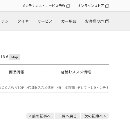
メンテナンス・サービス予約
オンラインストア
チラシ
タイヤ
サービス
カー用品
お客様の声
18-6
Map
商品情報
店舗おススメ情報
ＤＯＧＡＷＡTOP
店舗おススメ情報
祝！梅雨明けそして…１９インチ！
< 前の記事へ
一覧へ戻る
次の記事へ >