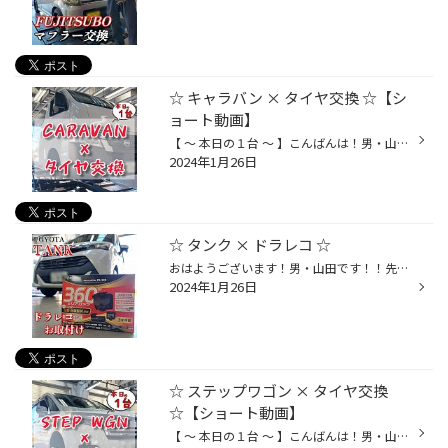
☆ キャラバン × タイヤ交換 ☆【シ
ョート動画】
【 ～ 本日の１台 ～ 】こんばんは！男・山田です！！本日は…☆☆【 NISSAN キャラバン 】の！タイヤ交換をさせて頂きました♪♪ 今回はｯ！！ブリヂストンのスタッドレスバンタイヤ☆《 BLIZZAK VL10 》にて！ご交換させて頂きました～♪♪(^^)/『 急に決まった仕事で明日から東北へ… 』いつもお忙しいオー...
2024年1月26日
☆ タンク × ドラレコ ☆
おはようございます！男・山田です！！先日、TOYOTA タンクに…☆☆【 ドライブレコーダー 】を、お取付けさせて頂きました～!!(^^)/ 今年に入り！急にお問合わせが増えたドラレコ！( …何ででしょ？(｡･･｡) ？笑 )兎にも！角にも！！" 安心なカーライフ " への関心が高まり、ドライブレコーダーが、多く...
2024年1月26日
☆ ステップワゴン × タイヤ交換
☆【ショート動画】
【 ～ 本日の１台 ～ 】こんばんは！男・山田です！！本日は…☆☆【 HONDA ステップワゴン 】の！タイヤ交換をさせて頂きました♪♪ 今回はｯ！！ブリヂストンのオールシーズンタイヤ☆《 MULTI WEATHER 》にて！ご交換させて頂きました～♪♪(^^)/『 妻の車だからさ。備えの意味合いで、 オールシーズンタ...