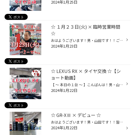
2024年1月25日
☆ １月２３日(火) × 臨時営業時間
☆
おはようございます！男・山田です！！ごめんなさーーーい！！本日 (1月23日(火) は早じまいとなります。。 皆さまに出来るだけご迷惑を掛けませぬ様！再度ご案内させて頂きます!!(❁ᴗ͈ˬᴗ͈)ﾍﾟｺﾘ～ 臨時営業時間のお知らせ ～当店は社員研修の為、1月23日(火)の営業時間を【 13時閉店 (12時30分受付終...
2024年1月23日
☆ LEXUS RX × タイヤ交換 ☆【シ
ョート動画】
【 ～ 本日の１台 ～ 】こんばんは！男・山田です！！本日は…☆☆【 LEXUS RX 】の！タイヤ交換をさせて頂きました♪♪ 今回はｯ！！ブリヂストンのＳＵＶ専用タイヤ☆《 ALENZA 001 》にて！ご交換させて頂きました～♪♪(^^)/『 このタイヤ気に入ってるから同じので！』前回も [ ALENZA001 ] をお買い求め...
2024年1月22日
☆ GR-XⅢ × デビュー ☆
おはようございます！男・山田です！！皆さま、大変お待たせいたしました。 い、いよいよっ！！！ブリヂストンの最上位ブランドである！【REGNO ( レグノ ) 】より、" 新商品 " が発売されますｯ！！！(๑˃̵ᴗ˂̵)و 思い起こせば、、、2019年2月に発売された《 GR-XⅡ 》。そこから５年という長い時を経...
2024年1月22日