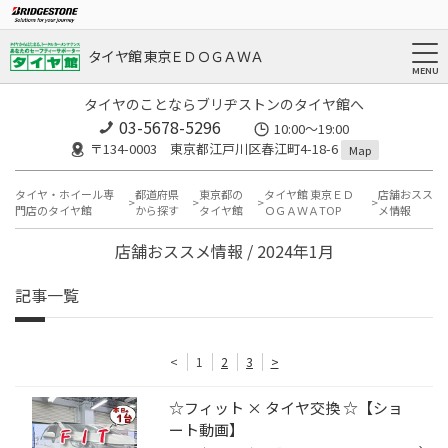
タイヤ館 東京ＥＤＯＧＡＷＡ
タイヤのことならブリヂストンのタイヤ館へ
03-5678-5296
10:00～19:00
〒134-0003 東京都江戸川区春江町4-18-6
Map
タイヤ・ホイール専
都道府県
東京都の
タイヤ館 東京ＥＤ
店舗おスス
門店のタイヤ館
から探す
タイヤ館
ＯＧＡＷＡTOP
メ情報
店舗おススメ情報 / 2024年1月
記事一覧
<
1
2
3
>
☆フィット × タイヤ交換 ☆【ショ
ート動画】