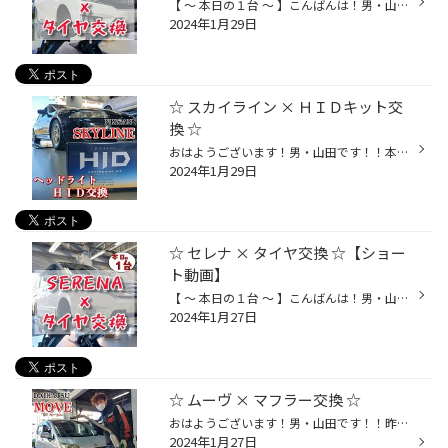
【 ～ 本日の１台 ～ 】こんばんは！男・山田です！！本日は…☆☆【 HONDA フィット 】の！タイヤ交換をさせて頂きました♪♪ 今回はｯ！！ブリヂストンのフラッグシップタイヤ☆《 REGNO GR-XⅡ 》にて！ご交換させて頂きました～♪♪(^^)/『 レグノを履いたら他はちょっと…ネ！』と爽やか笑顔が素敵なオー...
2024年1月29日
☆ スカイライン × ＨＩＤキット交
換 ☆
おはようございます！男・山田です！！本日は、NISSAN スカイラインの…☆☆【 ヘッドライトＨＩＤ交換 】から、スタートですｯ！！(^^)/ 『 ヘッドライトが片方点かないんだよ… 』とのご相談を頂き！点検をさせて頂きますと、、、片方の " バラスト不良 " が判明。。(￣^￣゜)[ バラストのみ ] でのご...
2024年1月29日
☆ セレナ × タイヤ交換 ☆【ショー
ト動画】
【 ～ 本日の１台 ～ 】こんばんは！男・山田です！！本日は…☆☆【 NISSAN セレナ 】の！タイヤ交換をさせて頂きました♪♪ 今回はｯ！！ブリヂストン製お買得タイヤ☆《 セイバーリング SL201 》にて！ご交換させて頂きました～♪♪(^^)/『 あれから３年半位経ったからね。』実は３年半前にも！当店にて、...
2024年1月27日
☆ ムーヴ × マフラー交換 ☆
おはようございます！男・山田です！！昨日は、DAIHATSU ムーヴの…☆☆【 マフラー交換 】をさせて頂きました!! 今回お選び頂きました商品は、FUJITSUBOさんの人気商品！！《 AUTHORIZE K 》☆☆(๑˃̵ᴗ˂̵)و ◼️AUTHORIZE K (オーソライズ ケー) 小型排気量に求められる、 実用域でのパワーやトルクの向...
2024年1月27日