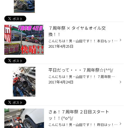
７周年祭 × タイヤ＆オイル交
換！！
こんにちは！男・山田です！！ 本日もッ！！ 気持ちの良い快晴です☆(^^)/ これだけ天気が良いと・・・ 『 安西先生・・・ 海に行きたいです。。 』 っという気分に少しなりますが、 ７周年祭を絶好調開催中でーす☆☆ 本日は、タイヤ４本交換＆オイル交換からスタート♪♪ 午後もたくさんの皆さまのご来...
2017年4月25日
平日だって・・・７周年祭☆(^^)/
こんにちは！男・山田です！！ ７周年祭 ３日目はッ！！ スカイライン × タイヤ＆アルミホイールセットお取付け☆ から、スタートですッ！！(^o^)/ プライスがお得な分、周年祭はアルミホイールがよく出ます☆ やっぱり７周年祭って・・・素敵ッ☆☆ っということでッ！！ 平日も元気モリモリ開催中です...
2017年4月24日
さぁ！７周年祭 ２日目スタート
ッ！！(^o^)/
こんにちは！男・山田です！！ 昨日はッ！！ ７周年祭 １日目、 たくさんの皆さまのご来店ありがとうございました☆(^o^)/ 本日は、日曜日ッ！！ ぜし！ご家族さま全員で遊びに来て下さいね♪♪ お子さまにも、キッズルームやアメ玉掴み取り☆ ポップコーン食べ放題などなど、 楽しんでいただける内容を...