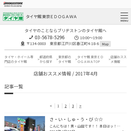
タイヤ館 東京ＥＤＯＧＡＷＡ
タイヤのことならブリヂストンのタイヤ館へ
03-5678-5296
10:00～19:00
〒134-0003 東京都江戸川区春江町4-18-6
Map
タイヤ・ホイール専
都道府県
東京都の
タイヤ館 東京ＥＤ
店舗おスス
門店のタイヤ館
から探す
タイヤ館
ＯＧＡＷＡTOP
メ情報
店舗おススメ情報 / 2017年4月
記事一覧
<
1
2
3
>
さ・い・しゅ・う・び ☆☆
こんにちは！男・山田です！！ 本日はッ！！ ７周年祭最終日ッ！ 泣いても笑っても、最終日ッ！！ 全力で！ 年に２回の特大セール突っ走りますッ！！！ 次の特大セールは、スタッドレスタイヤがメインの１１月ですよ！ 夏タイヤを選ぶなら・・・絶対今日ッ！！！！！ ご来店お待ちしておりま～す！...