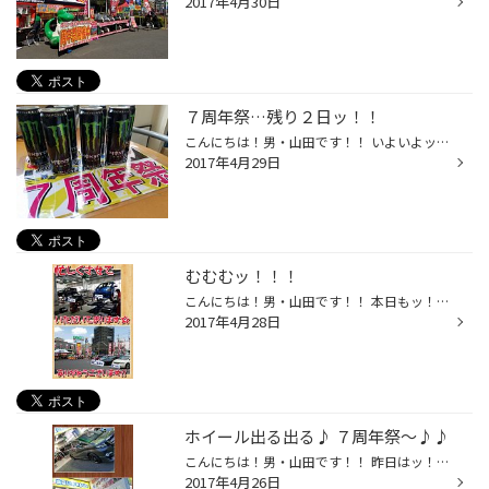
2017年4月30日
７周年祭…残り２日ッ！！
こんにちは！男・山田です！！ いよいよッ！！ 今月の２２日 (土) から開催させていただいている 《 ７周年祭 》 も 今日・明日で終了となります！(^^)v 本日も、ブリヂストンのセールス２人にも常駐してもらい、 お値段交渉・在庫対応もバッチリさせていただきます☆☆ 残念ながら&hellip; ブリヂス...
2017年4月29日
むむむッ！！！
こんにちは！男・山田です！！ 本日もッ！！ 元気いっぱい 《 ７周年祭 》 開催中です☆(^o^)/ 朝イチは、ご常連様のタイヤ交換や 冬&rArr;夏タイヤへの付替え＆オイル交換などを させていただいております☆(^^)v テントの中で、ヤブてんちょーも奮闘中☆ ・・・むむむッ！！！ そうなんです♪♪ なんと...
2017年4月28日
ホイール出る出る♪ ７周年祭～♪♪
こんにちは！男・山田です！！ 昨日はッ！！ アルファード × バークレー ( アルミホイール ) を、 お取付けさせていただきました～☆☆(^o^)/ タイヤはそのままで、ホイールだけの交換でも こんなにカッコ良くなるんです♪♪(^^)v お客様にも喜んでいただけたようで、良かったです☆ K様、ありがとうござ...
2017年4月26日