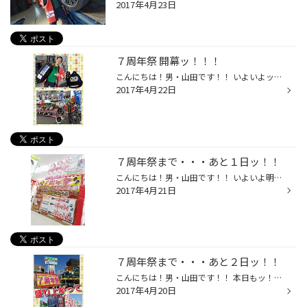
2017年4月23日
７周年祭 開幕ッ！！！
こんにちは！男・山田です！！ いよいよッ！！ ７周年祭 開幕ですッ！！(^o^)/ タイヤをお安くご提供！っなぁ～んて当たり前ッ☆☆ ７周年祭ですからーーーッ！！！ タイヤもッ！ ホイールもッ！ オイルもッ！！ ポップコーンもッ！スタッフもッ！！！ ぜ～んぶオススメ品ですッ☆☆(^^)v ご来店プレゼ...
2017年4月22日
７周年祭まで・・・あと１日ッ！！
こんにちは！男・山田です！！ いよいよ明日からッ！！ 《 ☆★☆ 値上げ前最後の特大セール！ ７周年祭 ☆★☆ 》 が、 開幕いたします☆(^o^)/ そこでッ！！ 本日は、『 ご購入プレゼント 』 のご紹介です♪♪ 今回も、大好評の 《 ペーパー類大放出！！ 》 に決定～☆☆ タイヤ４本ご購入で、トイレットペー...
2017年4月21日
７周年祭まで・・・あと２日ッ！！
こんにちは！男・山田です！！ 本日もッ！！ 《 ☆★☆ 年に２回の特大セール！ ７周年祭 ☆★☆ 》 の情報、 いっちゃいますよん！！(^^)/ 本日は、もう定番化しつつあるメインイベントのご紹介ですッ☆☆ 今回は・・・コチラッ！！！ 『 ♪♪♪ 東京湾クルーズ＆ランチ ご招待～ ♪♪♪ 』 昨年の 《 スカイツリ...
2017年4月20日