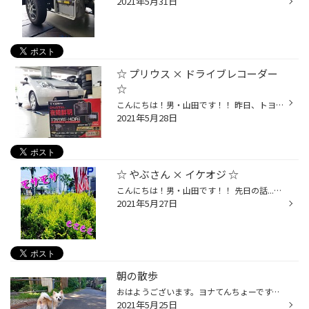
2021年5月31日
☆ プリウス × ドライブレコーダー
☆
こんにちは！男・山田です！！ 昨日、トヨタ プリウスに【 ドライブレコーダー 】 を お取付けさせて頂きました☆(^^)/ 今回は、ユピテルさんの商品☆☆ [ ＳＮ-ＳＴ５４００ｄ ] をお選び頂きました～♪♪ こちらの商品はフロント１カメラモデル☆ 夜間も鮮明に記録出来る『 ＳＴＡＲＶＩＳ 』 や 逆光・...
2021年5月28日
☆ やぶさん × イケオジ ☆
こんにちは！男・山田です！！ 先日の話...。 何気なく歩道沿いの植込みに目をやると、、 『 何かモッサモサだなー。』 『 そろそろキレイに整えなきゃなー。 』 『 ...よし。 』 『 今日は見なかった事にしよう。笑』 その日の午後...。 『 ちょっと植込みをキレイにしますね。』 ...き、救世主現...
2021年5月27日
朝の散歩
おはようございます。ヨナてんちょーです。幼い頃のスーパーカーブームでカウンタックに憧れ、小学生の時に近所のお兄さんが乗ってたスカイラインジャパンに憧れその後もフェラーリF40や911など色々なクルマにワクワクしながら、気が付いたらアラフィフ！！最近は同世代のクルマ好きのお客様と話を...
2021年5月25日