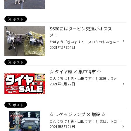
S660にはタービン交換がオスス
メ！
おはようございます！エスロクのやぶさんです。今日は、S660のタービン交換についてのお話です。S660は非常に楽しい車ですが、乗り慣れてくると、”もう少しパワーやトルクが欲しいなぁ～””高速道路で、もう少し楽に追い越ししたいなぁ～”という症状が現れます。ブーストアップでパワーを上げる事も...
2021年5月24日
☆ タイヤ館 × 集中得市 ☆
こんにちは！男・山田です！！ 本日よりｯ！！ 【 タイヤSALE！集中得市!! 】を開催させて頂きます☆(^^)v [ セール期間 ] 2021年5月22日(土)～30日(日) お買い得タイヤ４本セットや☆ ホイール・足回り・マフラーなど☆☆ 今回はセール対象商品がとても多いので タイヤはもちろん！ " カスタム " をご検...
2021年5月22日
☆ ラゲッジランプ × 増設 ☆
こんにちは！男・山田です！！ 先日、トヨタ ピクシス バンの 【 ラゲッジランプ増設 】 をさせて頂きました☆(^^)/ 『 純正のラゲッジランプが暗すぎる。。』 とのご相談を頂き、 左右上部に面発光ＬＥＤを増設させて頂きました☆(^^)v 違いは歴然！点灯させればほぼ昼間!!!笑 今回はオーナー様のご...
2021年5月21日