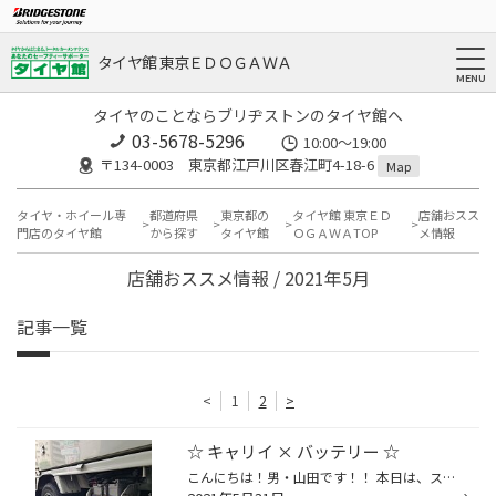
タイヤ館 東京ＥＤＯＧＡＷＡ
タイヤのことならブリヂストンのタイヤ館へ
03-5678-5296
10:00～19:00
〒134-0003 東京都江戸川区春江町4-18-6
Map
タイヤ・ホイール専
都道府県
東京都の
タイヤ館 東京ＥＤ
店舗おスス
門店のタイヤ館
から探す
タイヤ館
ＯＧＡＷＡTOP
メ情報
店舗おススメ情報 / 2021年5月
記事一覧
<
1
2
>
☆ キャリイ × バッテリー ☆
こんにちは！男・山田です！！ 本日は、スズキ キャリイの 【 バッテリー交換 】 からスタート☆(^^)/ 『 ＧＳでそろそろ交換時期と言われて... 』と ご来店頂き、当店にて再度点検してみると やはり『 要交換 』との結果表示が。f(^^;) これからの梅雨時期は窓を開けての走行が難しくなり、 エアコ...