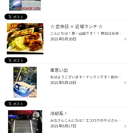
☆ 定休日 × 近場ランチ ☆
こんにちは！男・山田です！！ 昨日はお休みを頂いておりましたので、 江戸川区 船堀駅より徒歩５分！ 【 船堀食堂 百味家 】 さんでお昼ご飯を頂きました☆(^^)/ ズラリと並べられたおかずの中から " 自分好みの定食 " を作れるスタイル!! 今回は...☆☆ 男 → 鶏の唐揚げ&鯖の塩焼き定食 嫁さん → 牛...
2021年5月20日
車思い出
おはようございます！ナックンです！前の投稿で写っていましたISちゃんですが、納車してから今日でちょうど一年が経ちました！！もう一年か～、、と思いつつ、たくさんの思い出も出来ました！いろんな所に写真を撮りに行ったり、コツコツお金を貯めてカスタムしました。その一部を写真に載せます！ ...
2021年5月18日
冷却系！
みなさんこんにちは！エスロクのやぶさんです。東京もそろそろ梅雨入りしそうな天気ですがタイヤ館東京EDOGAWAは、今日も明るく営業中です( ´∀｀ )今日は前回のオイルクーラーネタに続き、冷却系のお話で行こうかと思います。S660はターボチャージャーが付いていますが、タービンが付いているエンジ...
2021年5月17日