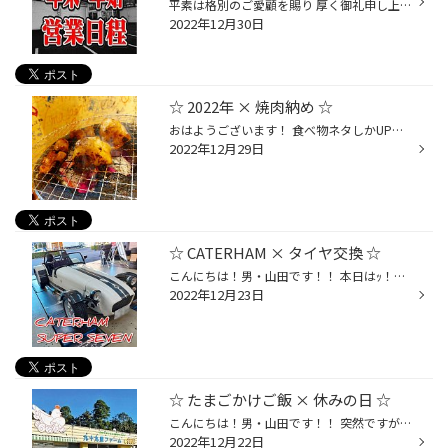
平素は格別のご愛顧を賜り 厚く御礼申し上げます。 当店は、 本日１２月３０日(金)１7時をもちまして 年内業務を終了する予定でございます。 甚だ勝手ではございますが 何卒ご了承くださいますよう お願い申し上げます。 本年中の御愛顧に 心より御礼申し上げますとともに、 来年も変わらぬお引き立...
2022年12月30日
☆ 2022年 × 焼肉納め ☆
おはようございます！ 食べ物ネタしかUPしないタイヤ屋です☆笑 昨日は、葛西駅より徒歩１分！ 【 炭火焼きホルモン くうちゃん 】さんで 2022年の " 焼肉納め " をしてきました☆(^^)/ 新鮮なホルモンは本当に美味しい!! 七輪で焼いて頂くと更に美味しい!!!(๑˃̵ᴗ˂̵)و 上質な脂、特徴的な食感、たまら...
2022年12月29日
☆ CATERHAM × タイヤ交換 ☆
こんにちは！男・山田です！！ 本日はｯ！！ CATERHAM SUPER SEVENの！ 【 タイヤ交換 】からスタート☆(^^)/ …っと言っても！コチラのお車は、 『 ムラちゃん 』のお父さんのお車です☆☆ ムラちゃんが、愛車であるロードスターを始め " オープンカー " が好きな理由が ハッキリとわかった気がしました...
2022年12月23日
☆ たまごかけご飯 × 休みの日 ☆
こんにちは！男・山田です！！ 突然ですがｯ！！ 皆さまは朝、目が覚めた時！ 『 あ、たまごかけご飯がたべたい！』 そんな時はありませんか？？ …私はあります。笑 それが休みの日ならば午前中の予定は決定であります。笑 っと言う事でｯ！！ 千葉県香取郡多古町にございます☆ 【 たまご屋さんコッコ...
2022年12月22日