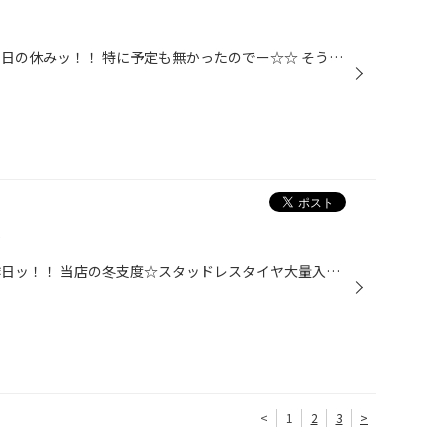
こんにちは！男・山田です！！ 先日の休みッ！！ 特に予定も無かったのでー☆☆ そうです！ また海に行ってきました～♪♪(^o^)/ しかーしッ！！ いつもと違う事が一つ・・・ いつもなら千葉の海までひとっ走りなのですが・・・ 今回は、神奈川県 三崎口に行ってきました～♪(^^)v 三崎口といえば・・・...
こんにちは！男・山田です！！ 昨日ッ！！ 当店の冬支度☆スタッドレスタイヤ大量入荷、第一弾！が ありました～☆☆(^o^)/ 先日までは『 早期予約 』でしたが、 本日より、《 その場で装着！ 》 も可能ですッ♪♪(^^)v タイヤラックに、大量にスタッドレスを入れているただちゃんを見て、 『 あぁ～、い...
<
1
2
3
>