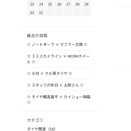
23
24
25
26
27
28
29
30
31
最近の投稿
☆ ノートオーラ × マフラー交換 ☆
☆ ３３スカイライン × WORKホイー
ル ☆
☆ ８月 × マル得タイヤ ☆
☆ スタッフの休日 × 太郎さん ☆
☆ タイヤ館高島平 × カイシュー降臨
☆
カテゴリ
タイヤ関連（58）