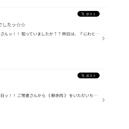
 でしたッ☆☆
こんにちは！男・山田です！！ 皆さんッ！！ 知っていましたか？？ 昨日は、『 にわとりの日 』 だったんですよ☆ っと言っても、ケンタッキーの話なんですけど♪♪ オリジナルチキン × ４ピース クリスピー × ３ピース で、 ￥１０００(税込)！！！ ステキですねぇ～☆☆(￣ー￣)v お昼ご飯で美味しく...
こんにちは！男・山田です！！ 先日ッ！！ ご常連さんから 《 鯨赤肉 》 をいただいちゃいましたッ！！(￣ー￣)v なんと！１０月４日の当ブログ 『 ク・ジ・ラ☆☆ 』 を見ていただいたようで 、 『 コレも旨いから食ってみ？？ 』 っと買ってきてくれました☆(^^)v いやぁ～幸せですぅ～♪ Ｉさん、本...