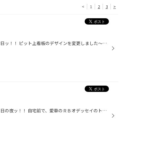
<
1
2
3
>
こんにちは！男・山田です！！ 昨日ッ！！ ピット上看板のデザインを変更しました～！！(^o^)/ ・・・正確には、変更していただきました～☆☆ とても手際の良い作業、さらにピット状況までご配慮していただき、 業者の皆さまありがとうございましたッ！！ っという事で☆ 昼も、夜もステキに生まれ変...
こんにちは！男・山田です！！ 先日の夜ッ！！ 自宅前で、愛車のＲＢオデッセイのトランクから荷物を降ろし リアハッチを閉めようとすると・・・ 『 ん？？ 掴む所がちょっと暗い。 』 以前、お客様にＬＥＤ埋込みを施工させていただいた事を思い出し 早速ＬＥＤを埋めました☆ こうゆう事は、思った...