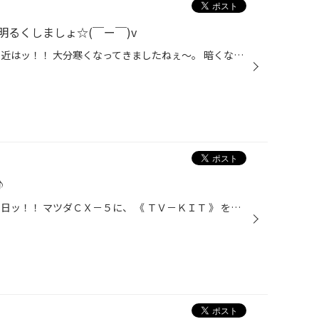
るくしましょ☆(￣ー￣)v
こんにちは！男・山田です！！ 最近はッ！！ 大分寒くなってきましたねぇ～。 暗くなるのも早くなってきましたねぇ～。 そうです、ＬＥＤのお知らせです♪(￣ー￣)v 当店ではッ！！ ポジション球にオススメ☆ ベロフさんの 《 シリウスゼータＮＥＯ 》 バックランプにオススメ☆ ジュナックさんの 《 ...
♪
こんにちは！男・山田です！！ 先日ッ！！ マツダＣＸ－５に、 《 ＴＶ－ＫＩＴ 》 を、 お取付けさせていただきました～☆(^^)v ＴＶ－ＫＩＴ ( テレビキット ) とは・・・ 近頃のナビは、 『 停止中はＴＶが見れても、走行中は見れない。 』 っという仕様になっていますが、 『 停止中はもちろん！...