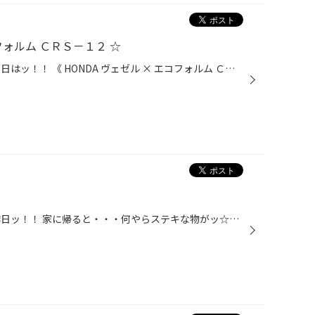
コフォルム ＣＲＳ－１２ ☆
こんにちは！男・山田です！！ 本日はッ！！ 《 HONDA ヴェゼル × エコフォルム ＣＲＳ－１２ 》 ホイール交換からスタートです♪♪(^o^)/ 『 純正のホイールはなんか重たく感じるんだよなぁ・・・。』 っとお客様がおっしゃっていたので、 “ 軽さがウリ ” のエコフォルムに 明るめカラーの 《 シルバ...
こんにちは！男・山田です！！ 昨日ッ！！ 家に帰ると・・・何やらステキな物がッ☆☆ と～っても美味しそうな梅酒と、 ず～っと前から欲しかった、《 リカちゃん ハートかまぼこ 》 がありました♪♪(￣ー￣)v どうやら妻のお姉さんご夫婦とお母さんで小田原に行かれたたようで そのお土産でした～☆(^^...