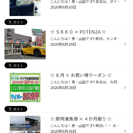
こんにちは！男・山田です!! 本日は、ダイハツ タントの 【 ヘッドライトクリーニング 】 から スタートです☆(^^)/ 薄暗くなるのが早い梅雨時期...。。 曇ったヘッドライトだと、 しっかりと周りを照らせず とっても危険ですし、怖いですよね。 そ・こ・で...☆☆ ヘッドライトクリーーーーーニングｯ!...
2020年6月30日
☆ Ｓ６６０ × POTENZA ☆
こんにちは！男・山田です!! 昨日、ホンダ Ｓ６６０に 【 タイヤ × ホイール SET 】 を お取付けさせて頂きました☆(^^)/ 今回お選び頂いた商品は... タイヤ [ POTENZA RE-71RS ] ホイール [ POTENZA RW006 ] ホイールカラーは [ フラットブラック ] !! タイヤ・ホイール共に『 POTENZA 』 ですので ...
2020年6月29日
☆ ６月 × お買い得クーポン ☆
こんにちは！男・山田です!! 本日は、今月最後の日曜日☆(^^)/ ６月の 【 インスタクーポン 】 も あと三日で終了となります!!! 本日は生憎の雨ですが...ではなく！ ワイパー点検には絶好の日でございます☆ ・ワイパー ２０%off ・エアコンフィルター ２０%off ※当店指定の商品となります。 ぜし！ご...
2020年6月28日
☆ 那珂湊漁港 × ４か月振り ☆
こんにちは！男・山田です!! 昨日ｯ！！ 大好きな那珂湊漁港へ行って来ました☆ いや～、本当に久しぶり！ 漁港に行くのは実に４ヶ月振りです!! 海の男達は皆マスクをしていて、 大声を出して活気立てる男もいません。 ４ヶ月前とは少し雰囲気が変わった漁港。 それでもいいの。 最高なんすよ、漁港。...
2020年6月26日