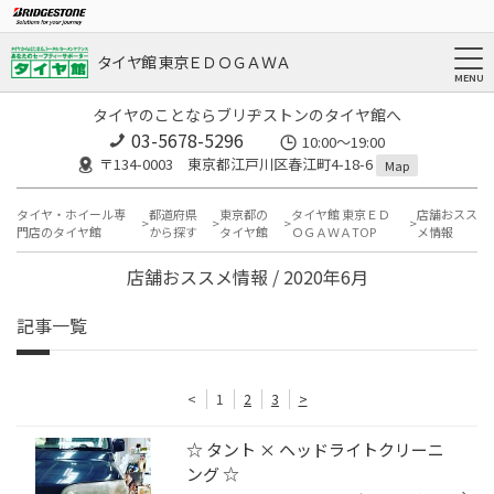
タイヤ館 東京ＥＤＯＧＡＷＡ
タイヤのことならブリヂストンのタイヤ館へ
03-5678-5296
10:00～19:00
〒134-0003 東京都江戸川区春江町4-18-6
Map
タイヤ・ホイール専
都道府県
東京都の
タイヤ館 東京ＥＤ
店舗おスス
門店のタイヤ館
から探す
タイヤ館
ＯＧＡＷＡTOP
メ情報
店舗おススメ情報 / 2020年6月
記事一覧
<
1
2
3
>
☆ タント × ヘッドライトクリーニ
ング ☆