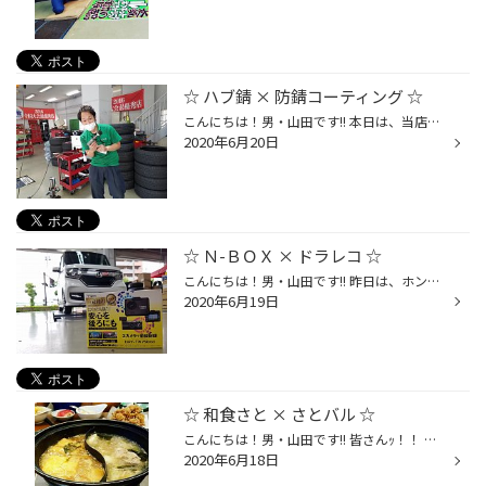
☆ ハブ錆 × 防錆コーティング ☆
こんにちは！男・山田です!! 本日は、当店の人気作業の１つ！ 【 錆取り & 防錆コーティング 】を ご紹介させて頂きます☆(^^)/ どうしても発生してしまうハブ錆。。 水の入る箇所ですので仕方ないのですが、 そのまま放っておくと... タイヤの取外しが困難になったり、 ホイールとの間に隙間が生じ ...
2020年6月20日
☆ Ｎ-ＢＯＸ × ドラレコ ☆
こんにちは！男・山田です!! 昨日は、ホンダ Ｎ-ＢＯＸに 【 ドライブレコーダー 】 の お取付けをさせて頂きました☆(^^)/ 今回は...☆☆ ユピテルさんの大人気商品！ 『 DRY-TW7500d 』をオススメさせて頂きました!! 安心の [ ２カメラタイプ ] ☆ 駐車中もチリバツ記録する『 駐車監視ケーブル 』も ...
2020年6月19日
☆ 和食さと × さとバル ☆
こんにちは！男・山田です!! 皆さんｯ！！ 私、今週も守りましたよ☆ 【 STAY TOKYO 】☆☆(￣ー￣)v笑 昨晩は 【 和食さと 】 さんに おじゃましてきましたー☆(^^)/ 今回はしゃぶしゃぶ食べ放題コース!! しゃぶしゃぶ食べ放題と言っても、 他にも [ お寿司 ] [ 天ぷら ] [ 焼き鳥 ] など バリエーショ...
2020年6月18日