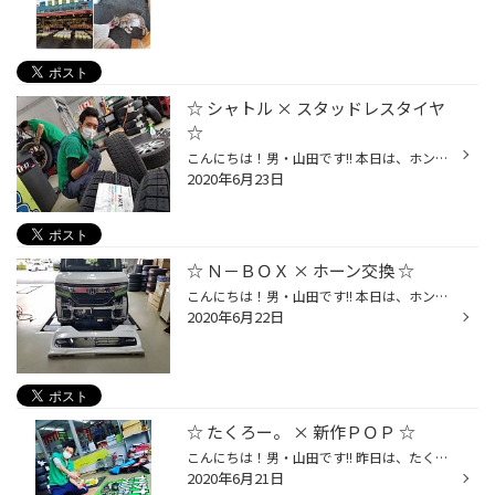
☆ シャトル × スタッドレスタイヤ
☆
こんにちは！男・山田です!! 本日は、ホンダ シャトルの 【 スタッドレスタイヤ交換 】から スタートです☆(^^)/ 『 おい、山田！この時期にスタッドレスか?! 』 っと、言われそうですが 実は！この時期にスタッドレスを お選び頂く機会、結構ございます！ 理由は簡単♪ 冬→夏タイヤへ付替える際 冬タ...
2020年6月23日
☆ Ｎ－ＢＯＸ × ホーン交換 ☆
こんにちは！男・山田です!! 本日は、ホンダ Ｎ-ＢＯＸの 【 ホーン交換 】 からスタート☆(^^)/ 今回もｯ！！オススメさせて頂きました商品は、 ミツバさんの 『 アルファⅡコンパクト 』☆ 高音・低音のダブルホーンは、 やっぱりとても良い音ですね♪♪ 純正ホーンとは比べ物にならないレベル!! コンパ...
2020年6月22日
☆ たくろー。 × 新作ＰＯＰ ☆
こんにちは！男・山田です!! 昨日は、たくろー。が【 新！ラックＰＯＰ 】 を 作ってくれました☆(^^)v 今回もセンスが光るナイスなＰＯＰ☆ 当店のデモカー [ WITH 660 ] の 告知ＰＯＰだそ～です♪♪(￣ー￣)v 車もＰＯＰも、ぜし！見に来て下さいね☆ ご来店お待ちしてま～す☆(^^)/ ☆インスタページの...
2020年6月21日