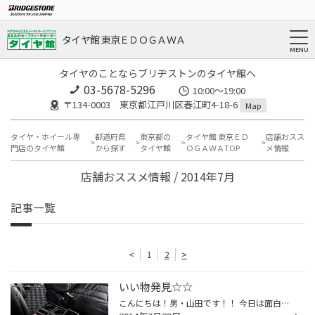
タイヤ館 東京ＥＤＯＧＡＷＡ
タイヤのことならブリヂストンのタイヤ館へ
03-5678-5296
10:00～19:00
〒134-0003 東京都江戸川区春江町4-18-6
Map
タイヤ・ホイール専
都道府県
東京都の
タイヤ館 東京ＥＤ
店舗おスス
門店のタイヤ館
から探す
タイヤ館
ＯＧＡＷＡTOP
メ情報
店舗おススメ情報 / 2014年7月
記事一覧
<
1
2
>
いい物発見☆☆
こんにちは！男・山田です！！ 今日は面白い商品をご紹介します♪ 先日、とあるメーカーさんとのお話中・・・ 『《アルファード・ヴェルファイア》のセンターコンソール(運転席と助手席の間の小物置きスペース)って、なんかもったいないですよね～』っと話していると 数日後・・・ 『いい物発見しま...