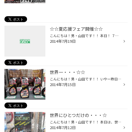
☆☆夏応援フェア開催☆☆
こんにちは！男・山田です！！ 本日！ ７月１９日(土)より 《車でお出かけ！夏応援フェア！！》を 開催しますッ！！ お買い得タイヤ・メンテナンス品の他にも いろいろなお得がいっぱいの８日間 (１９日～２７日の間の定休日２３日を除く) となっておりますッ！！ 後回しにしがちなメンテナンスは ...
2014年7月19日
世界一・・・☆☆
こんにちは！男・山田です！！ いやー昨日ついにッ！ 《ドイツ世界一》という結果で、ワールドカップも閉幕してしまいましたね。。 サッカー好きの山田的には、 少し寂しいような・・・ やっとゆっくり寝れるのでホッとしたような・・・ そんな気持ちになっております(((^^;) それにしても《世界一...
2014年7月15日
世界にひとつだけの・・・☆
こんにちは！男・山田です！！ 本日は、世界にひとつだけの光るステッカーが作れる 《ＥＬＭＯＪＩ エルモジ》 を、ご紹介します！！ コチラの商品は発光ＥＬ基盤を使ってステッカーを光らせてしまう優れものです☆☆ 自分だけの♪仲の良いご友人さんと♪♪ オリジナル発光ＥＬステッカーを作ってみま...
2014年7月12日