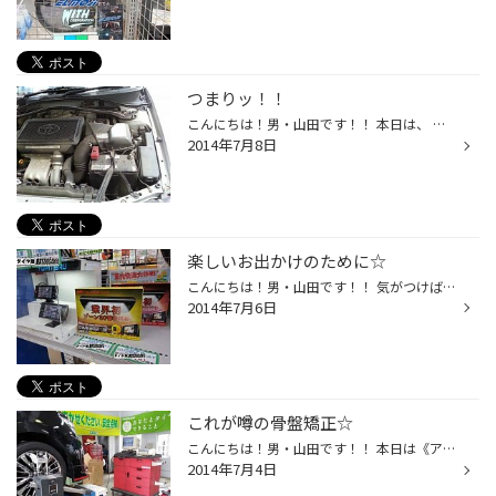
つまりッ！！
こんにちは！男・山田です！！ 本日は、 《BLITZ SUSパワーエアクリーナー》 を、ご紹介します！ こちらの商品は、エンジンに空気を送るための吸気面を増やし、 エンジン内での混合気の充填効率を向上させて… つまりッ！！ 人間でいう『肺活量』を上げるパーツです☆ 私たちもいっぱいキレイな空気を...
2014年7月8日
楽しいお出かけのために☆
こんにちは！男・山田です！！ 気がつけばもう７月ですねッ！ 夏のお出かけシーズンはもう目の前ですね♪ 本日はメンテナンスとは違うお出かけグッズをご紹介します☆☆ それは・・・ 《ユピテル ♪GPSレーダー♪》 ですッ！ 行ったことのない所へ遊びに行く事が増えるこのシーズンに大活躍☆ スピードの...
2014年7月6日
これが噂の骨盤矯正☆
こんにちは！男・山田です！！ 本日は《アライメント調整》のご紹介です☆ 突然ですが・・・ みなさまのお車はまっすぐ走りますか？ ハンドルから少しでも手を離すと、お車が左右に行ってしまうような事はないですか？？ まっすぐ走っている時ハンドルが曲がってはいませんか？？ 実は意外とまっすぐ...
2014年7月4日