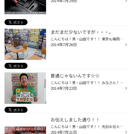
2014年7月29日
まだまだ少ないですが・・・。
こんにちは！男・山田です！！ 東京も梅雨明けし、いよいよ《夏本番》という感じですね☆(^o^)/ さてッ！ 当店では、お客さまにお待ちいただいているスペースをリニューアルしました♪♪ 全てのお客さまにくつろいでいただけますよう、 カー雑誌はもちろんッ！！ 女性誌・旅雑誌・お料理本なども入荷し...
2014年7月26日
普通じゃないんです☆☆
こんにちは！男・山田です！！ みなさん！！ 今日は何の日か知っていますか？！ 今日はなんとッ！！ 当店のヤブサキ店長とヨナミネ副店長の誕生日なんです！！(^o^)/ 店長と副店長が同じ誕生日なんて普通あります？？ そうなんです☆ 普通じゃないんです☆☆ っと言うことで、 《７月２２日限定☆店長＆...
2014年7月22日
お伝えしました通り！！
こんにちは！男・山田です！！ 先日お伝えしました通り！ 当店では、１９日(土)より 《車でおでかけ！夏応援フェア☆》 を、 開催中です！！ 梅雨明け間近ですが、『ワイパー』 夏には必須のエアコン関連商品、『エアコンフィルター』『バッテリー』 ロングドライブ前にオススメ、『エンジンオイ...
2014年7月21日