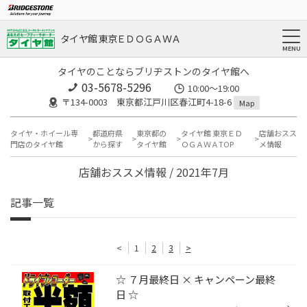
タイヤ館 東京ＥＤＯＧＡＷＡ
タイヤのことならブリヂストンのタイヤ館へ
03-5678-5296
10:00～19:00
〒134-0003 東京都江戸川区春江町4-18-6
Map
タイヤ・ホイール専
都道府県
東京都の
タイヤ館 東京ＥＤ
店舗おスス
門店のタイヤ館
から探す
タイヤ館
ＯＧＡＷＡTOP
メ情報
店舗おススメ情報 / 2021年7月
記事一覧
<
1
2
3
>
☆ ７月最終日 × キャンペーン最終
日 ☆