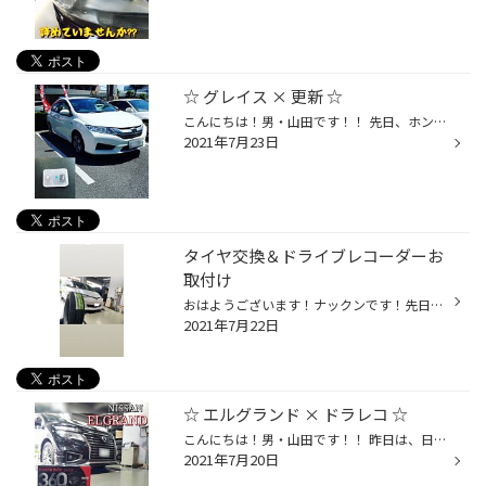
☆ グレイス × 更新 ☆
こんにちは！男・山田です！！ 先日、ホンダ グレイスの 【 ナビ & レーダー データ更新 】 を させて頂きましたー☆(^^)/ 『 地図が古くなってきちゃってさ。』 この様なご相談を頂き、 『 それでしたらデータ更新をしましょう！』 との運びとなりました♪♪ 今回は...☆☆ セルスター製GPSレーダーの ...
2021年7月23日
タイヤ交換＆ドライブレコーダーお
取付け
おはようございます！ナックンです！先日、トヨタ エスティマにタイヤ交換、ドライブレコーダーをお取付けさせて頂きました！！タイヤは長持ち性能が特徴のエコピアをお選びいただきました！ そして、ドライブレコーダーは以前の投稿でもご紹介させて頂いている、ユピテル【TW₋84ｄ】をお取付けさせ...
2021年7月22日
☆ エルグランド × ドラレコ ☆
こんにちは！男・山田です！！ 昨日は、日産 エルグランドに 【 ドライブレコーダー 】 を お取付けさせて頂きました☆(^^)/ 今回は！巷で噂の [ ３６０°撮影 ] モデルの ユピテル [ ＺＱ-３０Ｒ ] をお選び頂きました!! フロントに３６０°撮影カメラを配置し、 前方はもちろん！横からのトラブルも ...
2021年7月20日