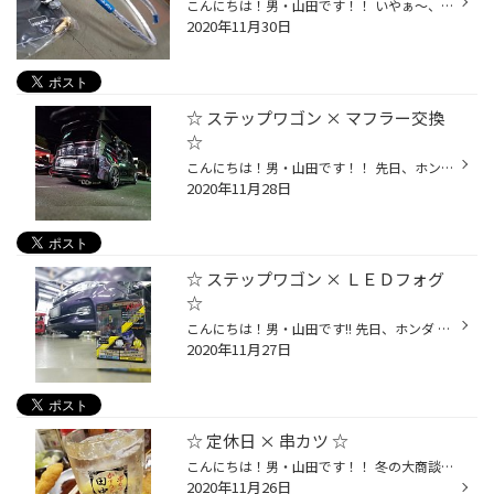
こんにちは！男・山田です！！ いやぁ～、皆さん！ いよいよ寒くなって来ましたね☆ 風邪には十分注意をして、 体を冷やさない様にしましょうね♪♪ ...が、しかーーーしｯ!! お車は冷やした方が調子良いんです☆(￣ー￣)v そう！巷で噂の [ アイスチューニング ] ☆☆ ・アイスワイヤー ・アイスフューズ ...
2020年11月30日
☆ ステップワゴン × マフラー交換
☆
こんにちは！男・山田です！！ 先日、ホンダ ステップワゴンの 【 マフラー交換 】 をさせて頂きました☆ 今回は...☆☆ アフェクションさんの商品!! [ 左右４本出しマフラー ] をお選び頂きました☆(^^)/ お取付前も社外マフラー装着車でしたが、 『 リアにもう少し迫力が欲しい。 』 との、オーナー様...
2020年11月28日
☆ ステップワゴン × ＬＥＤフォグ
☆
こんにちは！男・山田です!! 先日、ホンダ ステップワゴンの 【 フォグランプ交換 】 をさせて頂きました☆(^^)/ 今回も！ベロフさんの人気商品☆☆ 【 TransRay Neo 】 を オススメさせて頂きました!!(^^)/ 最近は、ホワイト or イエローに 切替えが出来る商品が非常に人気です☆ しかーもｯ！！ 両色と...
2020年11月27日
☆ 定休日 × 串カツ ☆
こんにちは！男・山田です！！ 冬の大商談会も無事終了し、 何だか久しぶりに " 普通 " の投稿です☆笑 昨日はお休みを頂いておりましたので、 【 串カツ田中 [ 西葛西店 ] 】さんに おじゃましてきました!!(^^)/ それこそセール期間中は ず～っと気を張っておりましたので、 久しぶりにゆっくり呑み...
2020年11月26日