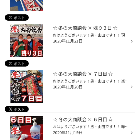
☆ 冬の大商談会 × 残り３日 ☆
おはようございます！男・山田です！！ 現在、絶賛開催中の！ 【 冬の大商談会 [ 2020 ] 】 ですが、 いよいよ残す所３日となりましたー!! っと言う事でｯ！！ レッドブルで気合注入しましたー!!(￣ー￣)v [ 春の周年祭 ] [ 冬の大商談会 ] と 年に２回だけの " 特大祭 " !! ☆スタッドレスが本気でお...
2020年11月21日
☆ 冬の大商談会 × ７日目 ☆
おはようございます！男・山田です！！ 楽しい時間は早いもので... 冬の大商談会 [ 2020 ] は、 本日で７日目を迎えます☆(^^)v 昨日も平日の中、 たくさんの方にご来店を頂きました☆ タイヤのご相談はもちろん!! 期間中はエンジンオイル&バッテリーの 交換工賃も無料なので、 この機会に [ 愛車メン...
2020年11月20日
☆ 冬の大商談会 × ６日目 ☆
おはようございます！男・山田です！！ 昨日は、お休みを頂いておりましたが... 本日よりｯ！" お祭再開 " とさせて頂きます☆(^^)/ ただただ盛り上がるだけではなく！ もちろん！除菌・検温・換気と 【 ウイルス感染予防対策 】 も しっかりと施し開催しております!! ご来店の際には、 お手数ではご...
2020年11月19日