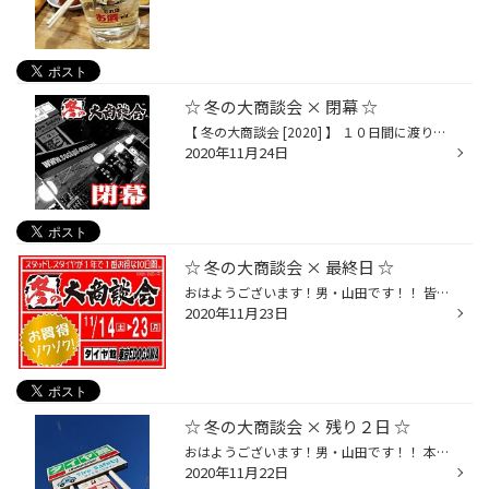
☆ 冬の大商談会 × 閉幕 ☆
【 冬の大商談会 [2020] 】 １０日間に渡り開催させて頂きました 『 冬の大商談会 』 ですが、 昨日、お陰様で大盛況のうちに閉幕いたしました。 期間中ご来店頂きました皆さま、 また、ご協力頂きました各メーカー様 本当にありがとうございました!! 私は今、" 祭 "を終えた後特有の 『 何だか寂し...
2020年11月24日
☆ 冬の大商談会 × 最終日 ☆
おはようございます！男・山田です！！ 皆さん、いよいよｯ!! 【 冬の大商談会 [ 2020 ] 】は、 本日が最終日となります!! 長い様でアッという間だった１０日間☆ 沢山の皆さまにご来店頂き、 本当にありがたい限りであります☆☆ 最終日の本日も！ スタッフ一同全力で " 祭 " を 盛り上げて参りますの...
2020年11月23日
☆ 冬の大商談会 × 残り２日 ☆
おはようございます！男・山田です！！ 本日も天候に恵まれ、 雲一つ無い！清々しい朝ですね☆(￣ー￣)v ...よく見ると一つだけ雲有ります。笑 現在開催させて頂いております、 【 冬の大商談会 [ 2020 ] 】も、 いよいよあと２日となりました!! スタッドレスタイヤがメインの 冬の大商談会！！ 皆さ...
2020年11月22日