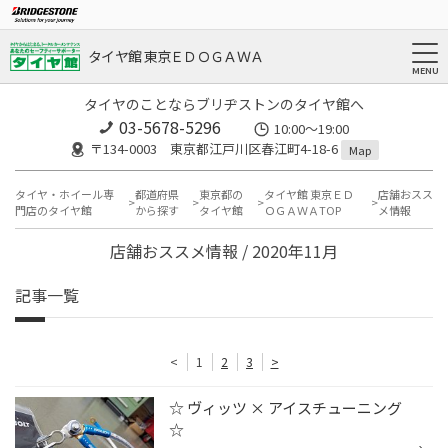
タイヤ館 東京ＥＤＯＧＡＷＡ
タイヤのことならブリヂストンのタイヤ館へ
03-5678-5296
10:00～19:00
〒134-0003 東京都江戸川区春江町4-18-6
Map
タイヤ・ホイール専
都道府県
東京都の
タイヤ館 東京ＥＤ
店舗おスス
門店のタイヤ館
から探す
タイヤ館
ＯＧＡＷＡTOP
メ情報
店舗おススメ情報 / 2020年11月
記事一覧
<
1
2
3
>
☆ ヴィッツ × アイスチューニング
☆