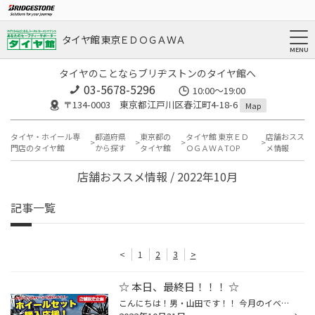
タイヤ館 東京ＥＤＯＧＡＷＡ
タイヤのことならブリヂストンのタイヤ館へ
03-5678-5296
10:00～19:00
〒134-0003 東京都江戸川区春江町4-18-6
Map
タイヤ・ホイール専
都道府県
東京都の
タイヤ館 東京ＥＤ
店舗おスス
門店のタイヤ館
から探す
タイヤ館
ＯＧＡＷＡTOP
メ情報
店舗おススメ情報 / 2022年10月
記事一覧
<
1
2
3
>
☆ 本日、最終日！！！ ☆
こんにちは！男・山田です！！ 今月のイベント☆ 【 アルミホイール購入応援キャンペーン 】も いよいよ！本日が最終日となります！(^^)/ 夏タイヤへ[ ドレスアップホイール ]を!! 冬タイヤへ[ お買い得ホイール ]を!! 『 ホイール選ぶなら今日がお得！！ 』 皆さまからのご相談を、スタッフ一同！ ...