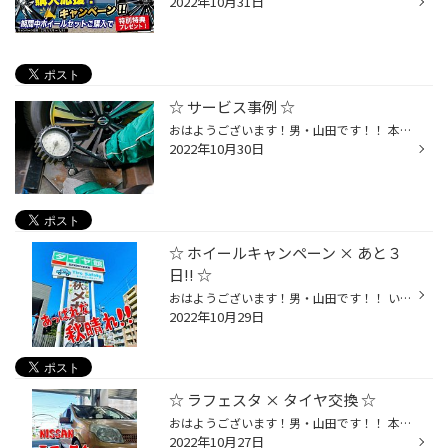
2022年10月31日
☆ サービス事例 ☆
おはようございます！男・山田です！！ 本日も気持ちの良い日曜日の朝ですね☆(^^)/ 日曜日の朝。 …すいません。 長げーのいきます。笑 週末恒例の " 長いブログ " ！ それでは早速…いってみましょうｯ！！！ 【 サービス事例・・・窒素ガス 編 】 ピッカピカに洗車したし、タイヤも新品に交換したば...
2022年10月30日
☆ ホイールキャンペーン × あと３
日!! ☆
おはようございます！男・山田です！！ いやぁ～～～～～～、気持ちが良いｯ！！ 空気も澄んでおり、気温も調度良い！！ とっても気持ちの良い " 秋晴れ " です！！！ こう気持ちが良いと、 『 アルミホイールでも換えるか！！ 』と 多くの方がなると思います☆(￣ー￣)v笑 っと言う事でｯ！！ 今月の...
2022年10月29日
☆ ラフェスタ × タイヤ交換 ☆
おはようございます！男・山田です！！ 本日は、ニッサン ラフェスタの！ 【 タイヤ交換 】からスタートです☆(^^)/ 当店は [ 毎週水曜日 ] を、 定休日とさせて頂いておりますので、 本日！木曜日が週の始まりとなります☆ そんな週の始まり一発目が『タイヤ交換』!! とってもありがたいですね☆☆ Ｍ...
2022年10月27日