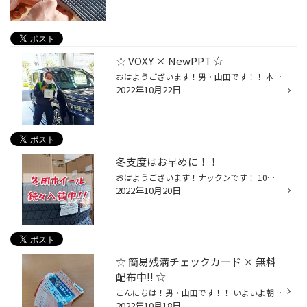
☆ VOXY × NewPPT ☆
おはようございます！男・山田です！！ 本日は、トヨタ VOXYの！ 【 NewPPT お取付け 】からスタート☆(^^)/ 当店のブログではお馴染みの人気商品☆ NewPPTですが、、、 まだまだ知名度は低めでやんす。f(￣ー￣;) 今回も、 『 NewPPT？ 何じゃソレ？？ 』から始まり… 『 アクセルレスポンスが凄く良...
2022年10月22日
冬支度はお早めに！！
おはようございます！ナックンです！ 10月は少しずつ寒気が本格的になってきてますが、 皆さま、冬支度は出来ていますでしょうか。 私、ナックンは寒さのあまり、アウターを着ております。(笑) 今年は一段と寒い気がして、今年の冬が心配です。。 皆さまも、今年は寒く感じているのではないでしょう...
2022年10月20日
☆ 簡易残溝チェックカード × 無料
配布中!! ☆
こんにちは！男・山田です！！ いよいよ朝晩は寒くなってきて、 『 布団から出たくなーい。。』 『 あったかいお鍋食べたいなぁ～。 』 『 いや待てよ、おでんも良いかな？？ 』と、 確実に " 冬 " を感じ始めた、ここ最近。 それに伴いスタッドレスタイヤの お問い合わせも増えてまいりました！ 中...
2022年10月18日