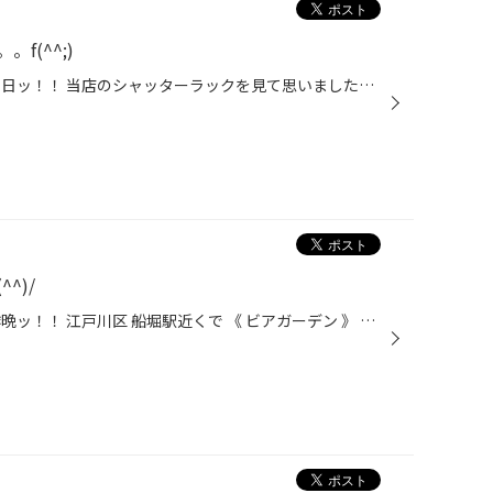
f(^^;)
こんにちは！男・山田です！！ 先日ッ！！ 当店のシャッターラックを見て思いました・・・ 改めて見ると、シャッターラックＰＯＰが結構お疲れのようです。。f(^^;) っという事でッ！！ 早速リニューアル～♪♪(^o^)/ ＰＯＰが風でピラピラ～っとしてしまう前回の反省点をふまえて ＰＯＰボードで土台...
^)/
こんにちは！男・山田です！！ 昨晩ッ！！ 江戸川区 船堀駅近くで 《 ビアガーデン 》 が 開催されてるという情報を入手し、ただちゃん＆メッシと行ってきました☆ 想像以上の人にビックリしましたが、 いつもは 『 ただの駅前広場 』 で、大勢の方がビール片手に盛り上がっている感じッ！！ 最高で...