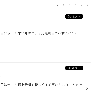
<
1
2
3
4
>
こんにちは！男・山田です！！ 本日はッ！！ 早いもので、７月最終日で～す☆(^^)v 皆さんはもう８月のご予定はバッチリですか？？ 楽しいお出かけを、楽しい思い出にするためにッ！！ ぜひ一度！ お車のコンディションチェックをしてみて下さいね☆ 何度も！ 何度も！！ お伝えしておりますが、 当店...
v
こんにちは！男・山田です！！ 本日はッ！！ 環七看板を新しくする事からスタートです♪♪(^^)/ 東京も 《 梅雨明け 》 をしましたので、 『 行楽シーズンＰＯＰ 』 に変更してみましたー☆☆ 今回のポイントは・・・ ＢＢＱをしてる、ヤブてんちょー＆メッシのイラストっす♪(￣ー￣)v お近くをお通りの...