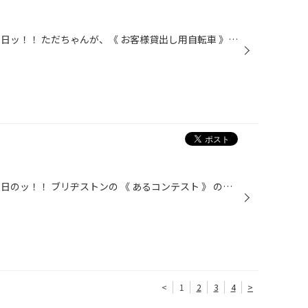
こんにちは！男・山田です！！ 先日ッ！！ ただちゃんが、《 お客様貸出し用自転車 》 の タイヤ交換をしてくれました☆☆(^o^)/ ・・・しかも２台♪♪ ただちゃん、ありがとう♪ お疲れ様～☆(^^)v これで安心してお客様にご使用いただけます☆☆ ちなみにッ！！ タイヤはもちろんブリヂストン製ですよ～♪♪...
こんにちは！男・山田です！！ 先日のッ！！ ブリヂストンの 《 あるコンテスト 》 の結果が届きましたよ～☆☆ 結果は・・・イエスッ！！！ 首都圏大会を突破する事が出来ました～♪♪(^o^)/ 上位４チームが次のステージに進める今回の大会ッ！！ ４チームの順位こそ正式発表されませんでしたが、 男、...
<
1
2
3
4
>