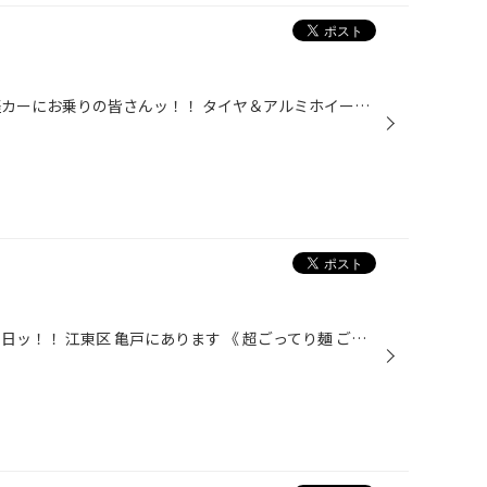
こんにちは！男・山田です！！ 軽カーにお乗りの皆さんッ！！ タイヤ＆アルミホイール ( １３インチ ) の超得セットをご用意しましたよ～☆(^o^)/ 超得と言っても、もちろん☆☆ タイヤもアルミホイールも 《 ブリヂストン製 》 ですからね♪♪ 男 的には、 『 ホンダ Ｎシリーズなんかにピッタリでは？...
こんにちは！男・山田です！！ 先日ッ！！ 江東区 亀戸にあります 《 超ごってり麺 ごっつ 》 さんに おじゃましてきました～☆☆(^o^)/ 男が２０歳位の時に、錦糸町・亀戸辺りをウロウロしてた頃 良くおじゃましていたお店です♪♪ 現在は、『 麺 中盛り・大盛り・半ライス無料！！ 』っという サービ...