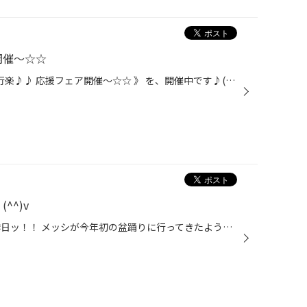
開催～☆☆
ただ今当店ではッ！！ 《 帰省♪ 行楽♪♪ 応援フェア開催～☆☆ 》 を、開催中です♪(^o^)/ これからはお出かけシーズン到来です♪♪ タイヤはもちろん☆ 今回はメンテナンス品が、通常よりもかなりお買得になっております☆☆ お出かけ先でのトラブルは、本当にツライものです。。 そうならない為にもッ！！ ...
^^)v
こんにちは！男・山田です！！ 昨日ッ！！ メッシが今年初の盆踊りに行ってきたようですよ☆☆ 《 市川市 町内盆踊り祭 》 だそうです♪♪(^^)v 皆さんは今年もう、盆踊りに行かれましたか～？？ 男はまだ行けてないッス。。f(^^;) やっぱり夏は海と盆踊りッ！！ お店の近くで近々開催されないか探して...