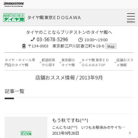
タイヤ館 東京ＥＤＯＧＡＷＡ
タイヤのことならブリヂストンのタイヤ館へ
03-5678-5296
10:00～19:00
〒134-0003 東京都江戸川区春江町4-18-6
Map
タイヤ・ホイール専
都道府県
東京都の
タイヤ館 東京ＥＤ
店舗おスス
門店のタイヤ館
から探す
タイヤ館
ＯＧＡＷＡTOP
メ情報
店舗おススメ情報 / 2013年9月
記事一覧
もう秋ですね(^^)
こんにちは(^^) いつもお馴染みのサイちゃんでーす(^^)v 最近、徐々に涼しくなってきましたね(>
2013年9月26日