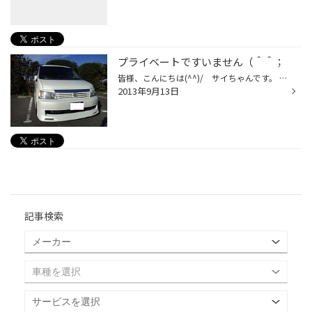
プライベートですいません（＾＾；
皆様、こんにちは(^^)/ サイちゃんです。 先日、愛車のステップちゃんとお別れをしてきました(ＴＴ) 約6年間の長い付き合いでした。 いろんな思い出がいっぱい詰まった愛車でした。 最後にラストＲＵＮで江ノ島へ行きお別れしました。 長い間お疲れ様でした。そしてありがとう(^^)/ という事で、 ...
2013年9月13日
記事検索