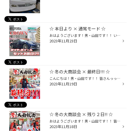
☆ 本日より × 通常モード ☆
おはようございます！男・山田です！！ いやぁ～、例によって… 月・火・水と "祭りロス " てした。f(^^;) でも！もぉ～～～大丈夫☆(￣ー￣)ゞ スッカリと通常モードになりました♪♪ そんな本日、一発目はｯ！！ TOYOTA クラウンの…☆☆ 【 タイヤ&ホイールセット 】の お取付けこらスタート！！(^^)/ ・...
2023年11月23日
☆ 冬の大商談会 × 最終日!!! ☆
こんにちは！男・山田です！！ 皆さんっっつ！！ 本日は【冬の大商談会[2023]】の 最終日ですよーーーｯ！！(๑˃̵ᴗ˂̵)و ありがたい事に…☆☆ 開店前より、大行列っ！！！(๑⊙д⊙๑) したがいまして！ 最終日の更新がこの時間に！笑 っと言う事で！！！ この冬最大のセール！！ 【 冬の大商談会 [ 2023 ] 】...
2023年11月19日
☆ 冬の大商談会 × 残り２日!! ☆
おはようございます！男・山田です！！ 皆さ～～～ん！ 始まっちまえば早いもので☆笑 この冬最大のセール！！ 【 冬の大商談会 [ 2023 ] 】も☆ 残り２日！明日までですよ～!!٩(๑˃ ᵕ ˂ )و タイヤがお得なのは当ったり前ｯ!!!!!!!! ご来店で～♪ご成約で～♪ご応募で～♪ お子さまにはお菓子もあったりし...
2023年11月18日