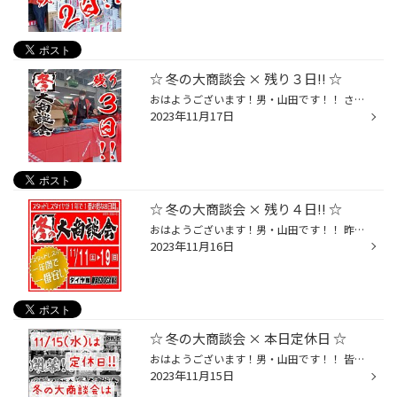
☆ 冬の大商談会 × 残り３日!! ☆
おはようございます！男・山田です！！ さぁ～て！！ [ 冬の大商談会 ]も、残り３日ｯ!!! 本日は生憎の空模様です…が！ この冬最大のセール！！ 【 冬の大商談会 [ 2023 ] 】☆ 本日も元気いっぱい開催しますよ～!!ꉂꉂ(˃▿˂๑) ☆★☆ 冬の大商談会 [ 2023 ] ☆★☆ セール期間 : 11月11日(土)～19日(日) ◼️...
2023年11月17日
☆ 冬の大商談会 × 残り４日!! ☆
おはようございます！男・山田です！！ 昨日は水曜日と言う事で、、、 お休みを頂いておりました！(❁ᴗ͈ˬᴗ͈)ﾍﾟｺﾘ 本日より…☆☆ " お祭 " 再開であります!!!(￣^￣)ゞ この冬最大のセール！！ 【 冬の大商談会 [ 2023 ] 】☆ 残り４日も全開でいっちゃいま～す!!(๑˃̵ᴗ˂̵)و ☆★☆ 冬の大商談会 [ 2023 ] ☆★...
2023年11月16日
☆ 冬の大商談会 × 本日定休日 ☆
おはようございます！男・山田です！！ 皆さん！本日は水曜日と言う事で！！ 、、、定休日でやんす。(さーせん。) この冬最大のセール！！ 【 冬の大商談会 [ 2023 ] 】は、 明日『 11/16(木)10時～ 』再開です☆☆ " 年に２回だけの特別なお祭り " に！ ぜし！遊びに来てくださいね～♪(๑˃̵ᴗ˂̵)و ☆★☆ ...
2023年11月15日