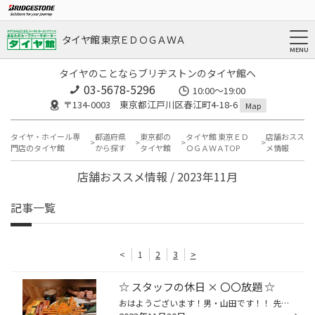
タイヤ館 東京ＥＤＯＧＡＷＡ
タイヤのことならブリヂストンのタイヤ館へ
03-5678-5296
10:00～19:00
〒134-0003 東京都江戸川区春江町4-18-6
Map
タイヤ・ホイール専
都道府県
東京都の
タイヤ館 東京ＥＤ
店舗おスス
門店のタイヤ館
から探す
タイヤ館
ＯＧＡＷＡTOP
メ情報
店舗おススメ情報 / 2023年11月
記事一覧
<
1
2
3
>
☆ スタッフの休日 × 〇〇放題 ☆
おはようございます！男・山田です！！ 先日の休みの話…。 ワシ 『 …よし、夕方だ。呑みに行こうぜｯ!!!』 嫁さん 『 はいはい。今日はどこにするのー？ 』 ワシ 『 何か新しいお店さんに行きたい気分だな～ 』 嫁さん 『 ＳＮＳで見たんだけど… (スマホをチラリ) 』 ワシ 『 どれどれ、、、蟹・お寿...