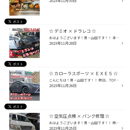
2023年11月30日
☆ デミオ × ドラレコ ☆
おはようございます！男・山田です！！ 本日は、MAZDA デミオの～☆☆ 【 ドライブレコーダーお取付け 】 からスタートです！！(^^)/ 今回は！！ YUPITERUさんの人気商品♪♪ 【 SN-TW86d 】をお選び頂きました☆ フロントディスプレイタイプ+リアカメラの、 " ２カメラタイプ " のドラレコです!! 【 定...
2023年11月28日
☆ カローラスポーツ × ＥＸＥ５ ☆
こんにちは！男・山田です！！ 昨日、TOYOTA カローラスポーツに☆ 【 タイヤ & ホイールセット 】を お取付けをさせて頂きましたー☆☆(๑˃̵ᴗ˂̵)و コレも " 暖冬 " の影響でしょうか？？ 今年は冬シーズンに入っても！ 《 夏タイヤ & ホイールセット 》の ご相談を多く頂いております♪ 実にありがたい...
2023年11月26日
☆ 空気圧点検 × パンク修理 ☆
おはようございます！男・山田です！！ 昨日は、TOYOTA グランドハイエースの☆ 【 パンク修理 】をさせて頂きましたー!! 『 明日から出かけるから空気圧見てよ！ 』 と、ご来店頂き空気圧点検を進めると… " ヤツ " がいました。。(￣^￣゜)ｸﾞｽﾝ 幸い！！ 今回はパンク修理可能箇所でしたので、 内面...
2023年11月25日