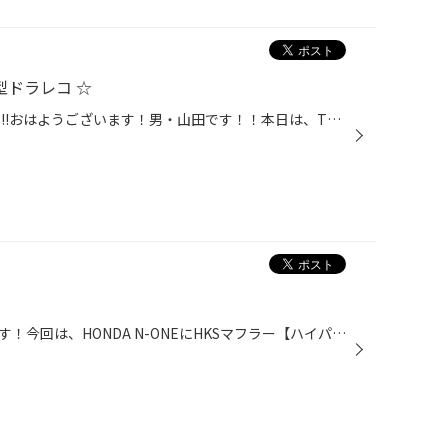
型ドラレコ ☆
ヴェルファイア ミラー型ドラレコ!!おはようございます！男・山田です！！本日は、TOYOTA ヴェルファイアに！【 ミラー型ドラレコ 】のお取付けからスタートです☆☆(^^)/ 今回は…☆☆アルパインさんの人気商品！φ(❐_❐✧◼️ドライブレコーダー搭載デジタルミラーをお選び頂きました～♪♪(๑˃̵ᴗ˂̵)و ミラー型...
おはようございます！ナックンです！今回は、HONDA N-ONEにHKSマフラー【ハイパワースペックLⅡ】をお取付けしました～！！ マフラー交換も王道カスタムの1つですね～！！やはりスポーツグレードのN-ONE RSにチタンテールのスポーツマフラーは相性ばっちりですね！！また、純正と比べて『軽量＆排気...