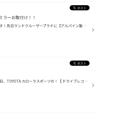
ミラーお取付け！！
おはようございます！ナックンです！先日ランドクルーザープラドに【アルパイン製デジタルインナーミラー】をお取付けしました！！元々、アルパインさんのデジタルインナーミラーが装着されていましたが、後継モデルに興味を持って頂き、ご新調といった形になりました！お取付け後、お客様より『フ...
こんにちは！男・山田です！！先日、TOYOTA カローラスポーツの！【 ドライブレコーダー 】をお取付けさせて頂きましたー♪♪(^^)/ 今回は…☆☆YUPITERUさんの人気商品！[ SN-TW91di ] をお選び頂きました!!(๑˃̵ᴗ˂̵)و 《 SN-TW91di の製品特徴 》◼️スマホとの連携でＰＣ無しで映像を確認◼️自動で夜間モ...