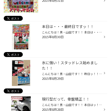
2015年8月31日
本日は・・・最終日ですッ！！
こんにちは！男・山田です！！ 本日は・・・最終日なんですッ！！ 最終日① 《 この夏最後の大売出し！タイヤ祭！！ 》 文字通り！この夏最後のセールとなります☆(^o^)/ 当然ッ☆☆ タイヤやメンテナンス品など、 《 夏祭 最終価格！ 》 で、頑張っちゃいますよ～♪♪(￣ー￣)v 最終日② 夏季応援スタッフ...
2015年8月30日
氷に強い！スタッドレス始めまし
た！！
こんにちは！男・山田です！！ 昨日ッ！！ 《 スタッドレス早期予約コーナー 》 設置いたしました～☆☆(^o^)/ 『 おい、山田！ちょっと気が早くないか？？ 』 っと言われそうですが、 全然そんなことはござーせん！！(￣ー￣)v 毎年必ずッ！！ 『 急に降雪地帯に行く事になった！ 』 『 すみません。...
2015年8月29日
現行型だって、骨盤矯正！！
こんにちは！男・山田です！！ 本日はッ！！ 《 アライメント ( 骨盤矯正 ) 》 からスタートです☆(^^)/ お車は現行型のＦＩＴです♪♪ 今回は、ダウンサスを装着しましたので アライメント調整をさせていただいております！！ 《 車高を変えたら、アライメント！！ 》 コレ、基本ッス☆☆(￣ー￣)v この...
2015年8月28日