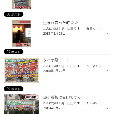
生まれ育った町 ☆☆
こんにちは！男・山田です！！ 昨日ッ！！ 実家に用事が有り、久々に地元に帰ったので、 小学校の頃からの大親友を誘って夕食へ☆☆(^^)v 昨日は、葛飾区 堀切にある 《 茶 釜 ( ちゃがま ) 》さんに おじゃましました～♪♪ (^o^)/ 友人猛プッシュの 《 さんまの刺身 》 を一口・・・ 『 美、美味ぃ～...
2015年8月23日
タイヤ祭！！！
こんにちは！男・山田です！！ 本日よりッ！！ 《 この夏最後の大売出し！ タイヤ祭！！ 》 を、 開催させていただきます！！(^o^)/ お買い得タイヤ４本セットや！ 大人気エコピアシリーズ！ 最新作のレグノまでッ！！ 取り扱いタイヤ全ブランドが、セール対象商品となっちゃいます☆☆(^^)v 『 そろ...
2015年8月22日
環七看板は目印ですッ！！
こんにちは！男・山田です！！ だいぶッ！！ 真夏の猛烈な暑さは和らいできましたね～！ 夏男・山田としては、少々寂しい所です。。f(^^;) さてさて！！ 当店の環七に出させていただいている 《 環七看板 》 も 『 アフターメンテナンス仕様 』 に変更しましたよ♪♪(^^)/ 夏は車だって疲れるんですッ...
2015年8月21日