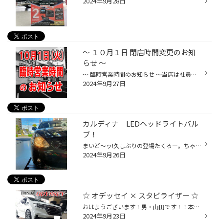
2024年9月28日
～ １０月１日 閉店時間変更のお知
らせ ～
～ 臨時営業時間のお知らせ ～当店は社員研修の為、10月1日(火)の閉店時間を【 16時閉店 (15時30分受付終了) 】とさせて頂きます。皆様には、大変ご不便・ご迷惑をお掛け致しますが、何卒、ご理解・ご協力の程、宜しくお願い申し上げます。尚、10月3日(木)10時より《 通常営業 》とさせていただきま...
2024年9月27日
カルディナ LEDヘッドライトバル
ブ！
まいど～ッ!久しぶりの登場たくろー。ちゃんですッ!先日、TOYOTA カルディナに！めっちゃ良い代物を取付しました٩(๑òωó๑)۶お客様から、『ライトが暗い』『夜が見えにくい』とのご相談を承り点検すると！純正ハロゲンバルブ。。(T_T)しかも！一度も交換した事がないとの事でした。そこで!!たくろー。...
2024年9月26日
☆ オデッセイ × スタビライザー ☆
おはようございます！男・山田です！！本日は、HONDA オデッセイに！【 スタビライザー & リヤスタビバー 】をお取付けさせて頂きましたー♪♪(^^)/ 今回は…☆☆CUSCO ( クスコ ) さんの商品を！オススメさせていただきました～！(๑˃̵ᴗ˂̵)و ◼️スタビライザー (スタビバー) とは… 車が旋回する時の車体...
2024年9月23日