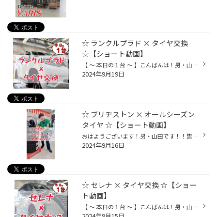
☆ ランクルプラド × タイヤ交換
☆【ショート動画】
【 ～ 本日の１台 ～ 】こんばんは！男・山田です！！本日は…☆☆【 TOYOTA ランクル プラド 】の！タイヤ交換をさせて頂きました♪♪ 今回はｯ！！ブリヂストンのＳＵＶ専用タイヤ☆《 DUELER A/T 001 》にて！ご交換させて頂きました！！『 タイヤのサイドをやっちゃいました… 』パンク修理、、、とはい...
2024年9月19日
☆ ブリヂストン × オールシーズン
タイヤ ☆【ショート動画】
おはようございます！男・山田です！！皆さーーーん！٩(๑˃ ᵕ ˂ )و最近よく、、、《 オールシーズンタイヤ 》って言葉を耳にしませんか？？(-ω- ?)ﾅﾝﾔ 我らがブリヂストンからも！[ マルチウェザー ] という、オールシーズンタイヤがございますが…『 雨の日は大丈夫？ 』『 雪道は本当に安心なの？ ...
2024年9月16日
☆ セレナ × タイヤ交換 ☆【ショー
ト動画】
【 ～ 本日の１台 ～ 】こんばんは！男・山田です！！本日は…☆☆【 NISSAN セレナ 】の！タイヤ交換をさせて頂きました♪♪ 今回はｯ！！ブリヂストンのミニバンタイヤ☆《 LUFT RVⅡ 》にて！ご交換させて頂きました～♪٩(๑˃ ᵕ ˂ )و『 パンクしちゃったみたい。。』パンク点検をご希望でのご来店でしたが...
2024年9月15日