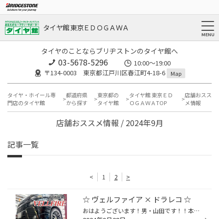
タイヤ館 東京ＥＤＯＧＡＷＡ
タイヤのことならブリヂストンのタイヤ館へ
03-5678-5296
10:00～19:00
〒134-0003 東京都江戸川区春江町4-18-6
Map
タイヤ・ホイール専
都道府県
東京都の
タイヤ館 東京ＥＤ
店舗おスス
門店のタイヤ館
から探す
タイヤ館
ＯＧＡＷＡTOP
メ情報
店舗おススメ情報 / 2024年9月
記事一覧
<
1
2
>
☆ ヴェルファイア × ドラレコ ☆
おはようございます！男・山田です！！本日は、TOYOTA ヴェルファイアの！【 ドライブレコーダーお取付け 】からスタートで～す♪♪(^^)/ 今回は…☆☆YUPITERUさんの超人気商品！[ SN-TW86d ] をお選び頂きました!!(๑˃̵ᴗ˂̵)و ◼️SN-TW86d の製品特徴・自動で夜間モードに切替わり鮮明記録・ＳＤカードの...