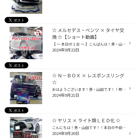
☆ メルセデス・ベンツ × タイヤ交
換 ☆【ショート動画】
【 ～ 本日の１台 ～ 】こんばんは！男・山田です！！本日は…☆☆【 Mercedes-Benz C200 】の！タイヤ交換をさせて頂きました♪♪ 今回はｯ！！メルセデス・ベンツ メーカー承認タイヤ☆《 TURANZA T005 》にて！ご交換させて頂きました！！(*ﾉ>ᴗ<)『 このサイドの傷… 危ないよね？ 』損傷箇所が気になる...
2024年9月22日
☆ Ｎ－ＢＯＸ × レスポンスリング
☆
おはようございます！男・山田です！！昨日は、HONDA N-BOX に！ジェイ・ロードさんの人気商品☆☆【 シエクル レスポンスリング 】をお取付けさせていただきましたー♪♪(^^)/ ◼️レスポンスリングとは… エアクリーナーのエンジン側に 特殊形状のリングを取付け、 『 適切な絞り 』を設ける事で 吸入...
2024年9月21日
☆ ヤリス × ライト類ＬＥＤ化 ☆
こんにちは！男・山田です！！本日の午前中は！TOYOTA ヤリスの～☆☆【 ランプ類ＬＥＤ化 】をさせていただきましたー♪♪(^^)/ 今回は…☆☆◼️ヘッドライト◼️ポジションランプ◼️フロント・リアウインカー◼️ライセンスランプ上記各ランプのＬＥＤ化となります！ ヘッドライト・ポジションランプ、ライセン...
2024年9月20日