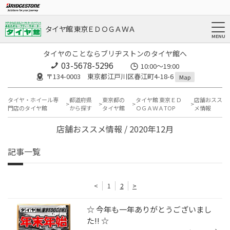
タイヤ館 東京ＥＤＯＧＡＷＡ
タイヤのことならブリヂストンのタイヤ館へ
03-5678-5296
10:00～19:00
〒134-0003 東京都江戸川区春江町4-18-6
Map
タイヤ・ホイール専
都道府県
東京都の
タイヤ館 東京ＥＤ
店舗おスス
門店のタイヤ館
から探す
タイヤ館
ＯＧＡＷＡTOP
メ情報
店舗おススメ情報 / 2020年12月
記事一覧
<
1
2
>
☆ 今年も一年ありがとうございまし
た!! ☆