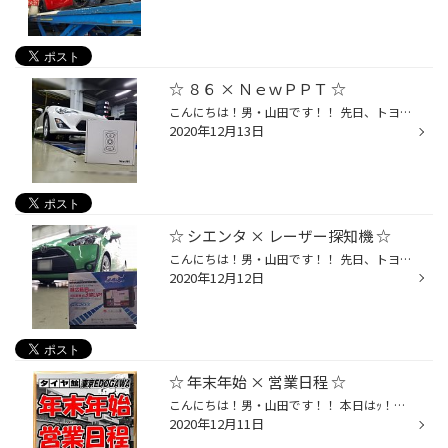
☆ ８６ × ＮｅｗＰＰＴ ☆
こんにちは！男・山田です！！ 先日、トヨタ ８６にｯ！！ 【 New PPT 】 をお取付けさせて頂きました☆(^^)/ 最近はお電話でのお問合わせが非常に多い！ 大人気の [ NewPPT ] !! 【 体感型カスタムパーツ 】 お取付け後のアクセルレスポンスには きっとご満足頂けるはずですよ☆(￣ー￣)v 年末年始の...
2020年12月13日
☆ シエンタ × レーザー探知機 ☆
こんにちは！男・山田です！！ 先日、トヨタ シエンタに【 レーザー探知機 】 を お取付けさせて頂きました☆(^^)/ 今回もユピテルさんの人気商品!! [ ＧＳ２０３ ] をオススメさせて頂きました♪ 当店でも一番人気のＧＳ２０３は、 ・新型光オービス対応 ・超広範囲探知性能 ・３年の長期保証 安心の...
2020年12月12日
☆ 年末年始 × 営業日程 ☆
こんにちは！男・山田です！！ 本日はｯ！！ 今年の 【 年末年始の営業日程 】 を お知らせいたします☆(^^)/ ・12月28日(月) 通常営業 ・12月29日(火) 短縮営業(※) ※当日の状況により営業終了時刻が 早まる場合がございます。 ・12月30日(水)～1月4日(月) 年末年始休業 ・1月5日(火) 通常営業 以上と...
2020年12月11日