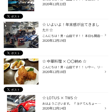
2020年12月22日
☆ いよいよ！年末感が出てきまし
た!! ☆
こんにちは！男・山田です！！ 本日も開店よりｯ！！ 【 夏→冬タイヤへの付替え 】 で 大賑わいのピットとなっております☆ 沢山の皆さまのご愛顧に 心より感謝申し上げます!!! 今年は何だか凄く寒いので、 東京でも降雪があるような気がします！ ※あくまで個人の見解です。 先日もご案内させて頂きま...
2020年12月19日
☆ 中華料理 × 〇〇納め ☆
こんにちは！男・山田です！！ いやー、リフレッシュ☆ 昨日、一昨日と私連休を頂いておりました☆ っという事で...☆☆ 今週の [ ◯◯納め ] は、 【 中華納め 】！！ ※中華納めってなんやねん。 中華料理と言えば、もちろん!! 当店より徒歩５分！ 【 今日海飯店 ( 一之江店 ) 】 さん☆ 唐揚げ・ネギ焼豚...
2020年12月18日
☆ LOTUS × TWS ☆
おはようございます。 『 ヨナてんちょー 』 こと、店長の與那嶺です。 先日、LOTUS エリーゼに 『 タイヤ・ホイールセット 』 を お取付けさせて頂きました。 ホイールは、 軽量である車輌の特徴を考慮し、 鍛造ホイールの『 TWS T66-F 』 を、 タイヤは、 オーナー様の走行ニーズに合わせ 『 POTE...
2020年12月14日