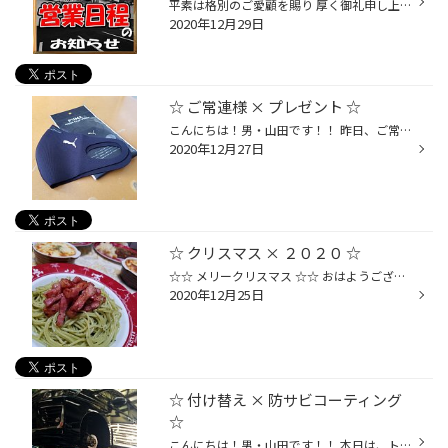
平素は格別のご愛顧を賜り 厚く御礼申し上げます。 年末年始の営業日程を 下記の通り再度ご案内申し上げます。 甚だ勝手ではございますが 何卒ご了承くださいますよう お願い申し上げます。 本年中の御愛顧に 心より御礼申し上げますとともに、 来年も変わらぬお引き立てのほど よろしくお願い申し...
2020年12月29日
☆ ご常連様 × プレゼント ☆
こんにちは！男・山田です！！ 昨日、ご常連様より☆ カッコ良いマスクを頂きました!! (^^)/ 【 PUMA マスク 】 ☆☆ す、素敵ですねぇ～♪♪ 毎朝10kmジョギングしている 私、男・山田にはピッタリです!! ※ウソです。たまに2～3km歩く程度です。 仕事中に使ってしまうと、 すぐに汚れてしまうので... 年...
2020年12月27日
☆ クリスマス × ２０２０ ☆
☆☆ メリークリスマス ☆☆ おはようございます！男・山田です！！ クリスマスの朝ｯ！ とても気持ちの良い朝ですね☆(^^)/ 皆さまのクリスマスパーティーは 昨日でしたか？ 今日ですか？？ 我が家は昨日でした☆☆(^^)v 嫁さんが作ってくれた沢山のクリスマスメニューと、 先日ご紹介させて頂いた [ メゾ...
2020年12月25日
☆ 付け替え × 防サビコーティング
☆
こんにちは！男・山田です！！ 本日は、トヨタ ＶＯＸＹの 【 付替え & 防サビコーティング施工 】 から スタートです☆(^^)/ 夏→冬タイヤへの付替えが多いこの時期は、 ハブ回りのサビ取り・防サビコーティングの 施工台数が凄く増えます!! 通常ですと... [ タイヤ脱着料金 ] + [ 防サビコーティン...