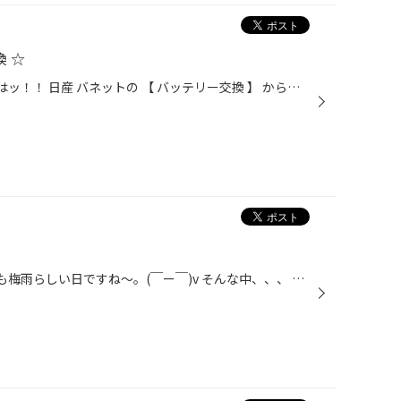
換 ☆
こんにちは！男・山田です!! 本日はッ！！ 日産 バネットの 【 バッテリー交換 】 からスタート☆(^^)/ スギモンが交換作業☆ やぶさんがすかさず補充☆☆(￣ー￣)v 梅雨 ～ 夏場にかけては、バッテリートラブルが 非常に増えるシーズンです。。 お出かけ先での 『 ...マジかよ?! 』 の前に、 まずは一...
こんにちは！男・山田です!! 本日も梅雨らしい日ですね～。(￣ー￣)v そんな中、、、 たくろー。がスギモンに、『 パンク修理 』 をレクチャー中。 【 技術継承 】 良いと思います♪ 良いと思いますよ～♪♪ また一つスギモンが 『 一人前 』 までの 階段を上ったという事です☆(￣ー￣)v 頑張れ、スギ...