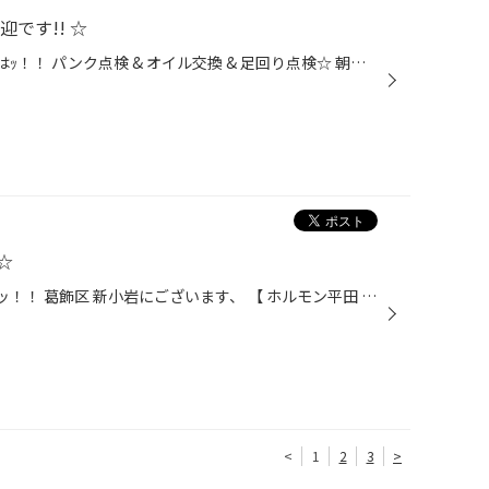
です!! ☆
こんにちは！男・山田です!! 本日はｯ！！ パンク点検 & オイル交換 & 足回り点検☆ 朝からピットが賑やかです☆(^^)v 当店は、タイヤのご相談はもちろん♪♪ カーメンテナンスやカスタムなど、 タイヤ以外のご相談も大歓迎です!! 皆さまのご来店・ご相談、心よりお待ちしております!!(^^)/ ☆ 当店の 【 ...
☆
こんにちは！男・山田です!! 先日ッ！！ 葛飾区 新小岩にございます、 【 ホルモン平田 別館 】 さんに おじゃましてきましたー☆(^^)/ 亀戸の超有名ホルモン屋さんから 独立された店主さんのお店とあって、 【 確かな品質・確かな旨味 】☆ 特に 『 レバー焼き 』 は格別!! レバ刺し好きだった男とし...
<
1
2
3
>