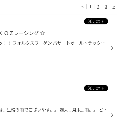
<
1
2
3
>
× ＯＺレーシング ☆
こんにちは！男・山田です!! 昨日ッ！！ フォルクスワーゲン パサートオールトラックの 【 アルミホイール交換 】 をさせて頂きましたー☆(^^)/ 今回は、『 ＯＺ Italia150 』 をお選び頂きました!!(^^)v エッジを効かせた直線を基調とする デザインは、まさにＯＺレーシング!! 『 イタリアン・デザ...
こんにちは！男・山田です!! 本日は... 生憎の雨でございやす。。 週末... 月末... 雨。。 どこか、デモカーの 【 WITH S660 】 や、 ぺんた君も寂しげです。f(^^;) こんな時はボーっとしやすいので、 運転をされる方はくれぐれもお気をつけ下さいね☆☆ ついでに 【 無料愛車点検 】 にいらして下さ...