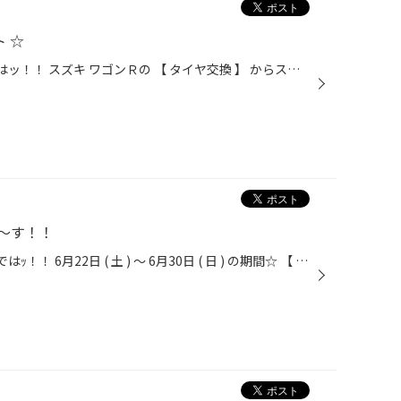
ト ☆
こんにちは！男・山田です!! 本日はッ！！ スズキ ワゴンＲの 【 タイヤ交換 】 からスタートです！ タイヤバーストでのご来店。。 本当にお怪我が無くて良かったです!! 『 せっかくなので... 』 っとの事で、 オイル交換も、ご一緒に作業させて頂きました☆(^^)/ 梅雨の時期は雨が多いので、 お車で...
～す！！
こんにちは！男・山田です!! 当店ではｯ！！ 6月22日 ( 土 ) ～ 6月30日 ( 日 ) の期間☆ 【 梅雨の安全をサポート！集中得市!! 】 を 開催させて頂きます☆(^^)/ 梅雨に強いタイヤのエコピアや♪ 梅雨時期には大活躍のワイパー♪ 梅雨から夏にかけては、必須のエアコン関連商品などなど♪♪ この時期に必...