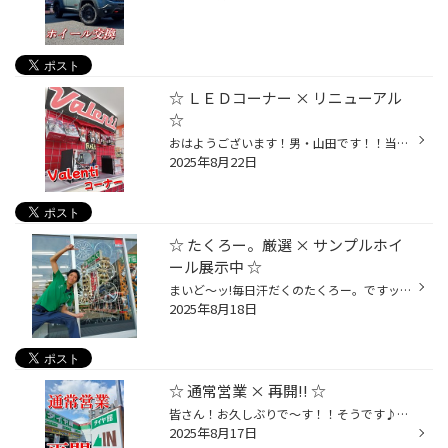
☆ ＬＥＤコーナー × リニューアル
☆
おはようございます！男・山田です！！当店では、、、ただ今っ！！【 ＬＥＤコーナー 】をリニューアル中～☆☆ 商品の入替えが激しいLED業界。。定期的なコーナーリニューアルが必須です！今回はナント…☆☆ナックンの全面サポートのもと！『 あつし。』が初のコーナー作りに挑戦！！作るスタッフによ...
2025年8月22日
☆ たくろー。厳選 × サンプルホイ
ール展示中 ☆
まいど～ッ!毎日汗だくのたくろー。ですッ<⁠(⁠￣⁠︶⁠￣⁠)⁠>『 まだまだ夏は終わってへんでー！！』夏のドレスアップといえばホイールっしょ!って事で当店では！『たくろー。厳選のサンプルホイール』を多数展示していますよー！(⁠☆⁠▽⁠☆⁠) 【 実物をみたい 】【 色味を見たい 】【 ネットの画像だけ...
2025年8月18日
☆ 通常営業 × 再開!! ☆
皆さん！お久しぶりで～す！！そうです♪♪うるさいオジサンでーす☆☆(灬♡ω♡灬)笑一昨日まで夏季休業！昨日は月次休暇という事で！！ワシ、今日から通常営業再開です☆☆(￣^￣)ゞ まだまだ暑い日が続いておりますが！気合いで乗り切りましょうネ☆(*ﾉ>ᴗ<)ｨｪｽお盆期間中にお車でご移動をされた方は！この...
2025年8月17日