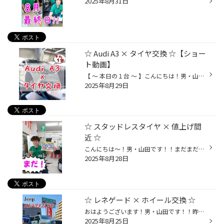
2025年8月31日
☆ Audi A3 × タイヤ交換 ☆【ショー
ト動画】
【 ～ 本日の１台 ～ 】こんにちは！男・山田です！！本日は…☆☆【 Audi A3 】の！タイヤ交換をさせて頂きました♪♪ 今回はｯ！！ブリヂストン製のお買い得タイヤ☆《 SEIBERLING SL201 》にて！ご交換させて頂きました～♪♪(^^)/『 車検でひび割れを指摘されちゃって… 』『 全然乗らないしコストは抑え...
2025年8月29日
☆ スタッドレスタイヤ × 値上げ間
近 ☆
こんにちは～！男・山田です！！まだまだ暑ぅ～～～いココ東京。f(-ω- ;)ｱﾁｨそこで本日はっ！！皆さまに涼しくなっていただける様な話題をワシ、お持ちしヤンした。(ーωー)vそれは、、、【 スタッドレスタイヤ値上げ 】です。。マジかよーーー。。(ﾟДﾟ≡ﾟДﾟ)ﾞｪｴ? ◾ブリヂストン製スタッドレス値上げ...
2025年8月28日
☆ レネゲード × ホイール交換 ☆
おはようございます！男・山田です！！昨日、Jeep レネゲードの！φ(❐_❐✧ｷﾗﾝ【 ホイール交換 】をさせていただきました!!! 今回は…☆☆◾COLLECTIVE-LINE Bitter上記のホイールをお選びいただきました♪♪ クラシックデザインな雰囲気ながら、どこか新鮮さも感じる…正に『ネオクラシック』！！(灬♡ω♡灬) ...
2025年8月25日