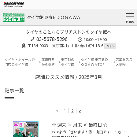
タイヤ館 東京ＥＤＯＧＡＷＡ
タイヤのことならブリヂストンのタイヤ館へ
03-5678-5296
10:00～19:00
〒134-0003 東京都江戸川区春江町4-18-6
Map
タイヤ・ホイール専
都道府県
東京都の
タイヤ館 東京ＥＤ
店舗おスス
門店のタイヤ館
から探す
タイヤ館
ＯＧＡＷＡTOP
メ情報
店舗おススメ情報 / 2025年8月
記事一覧
<
1
2
>
☆ 週末 × 月末 × 最終日 ☆
おはようございます！男・山田です！！さぁ～て！！本日は月末、８月最終日です！！٩(๑˃ ᵕ ˂ )و 一応店長であるワシは、、、 朝から数字とにらめっこ。。… (ーωー)ﾌﾑﾌﾑ皆さん。あとちょっとですっ☆(灬♡ω♡灬)笑っという事で！っという事で？！？！月末の日曜日～♪♪(*ﾉ>ᴗ<)スタッドレス値上げ前の最終...