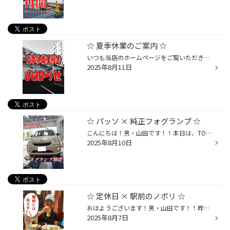
☆ 夏季休業のご案内 ☆
いつも当店のホームページをご覧いただき、誠にありがとうございます。本日は、【 ２０２５年 夏季休業日程 】を、ご案内させて頂きます。 今年は【 ８月１２日 (火) ～ １５日 (金) 】の期間を『 夏季休業 』 とさせて頂きます。 ◾8月11日 (月) ··· 通常営業 [10:00～19:00]◾8月12日(火) ··· 夏...
2025年8月11日
☆ パッソ × 純正フォグランプ ☆
こんにちは！男・山田です！！本日は、TOYOTA パッソの☆☆【 純正フォグランプ増設 】からスタートでしたー！！(^^)/ ～ フォグランプの不思議 ～車を選ぶ時・購入する時は、『 フォグランプは特に必要ない。』そう思っていても… いざ納車され、お車への愛着が深くなればなる程『 フォグランプ… やっ...
2025年8月10日
☆ 定休日 × 駅前のノボリ ☆
おはようございます！男・山田です！！昨日は水曜日という事で、生意気に休み(定休日)を頂いておりました！そんな昨日は久し振りに『 電車Day 』☆最寄り駅である船堀駅で下車後、外に出た我々夫婦に… 猛暑の攻撃が。。『 暑いだろ... さぞ暑いだろうっっつ！！』と容赦なく降り注ぐ強烈な熱波！！『...
2025年8月7日