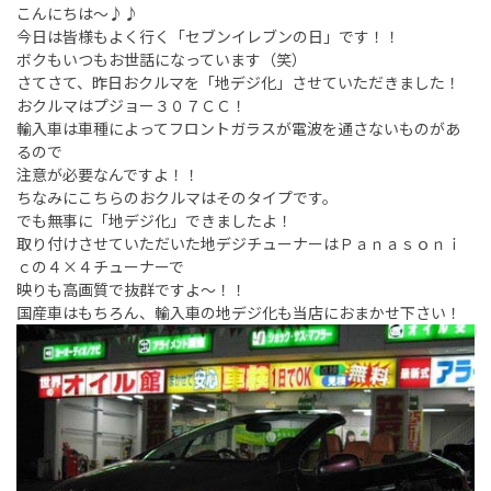
こんにちは～♪♪
今日は皆様もよく行く「セブンイレブンの日」です！！
ボクもいつもお世話になっています（笑）
さてさて、昨日おクルマを「地デジ化」させていただきました！
おクルマはプジョー３０７ＣＣ！
輸入車は車種によってフロントガラスが電波を通さないものがあ
るので
注意が必要なんですよ！！
ちなみにこちらのおクルマはそのタイプです。
でも無事に「地デジ化」できましたよ！
取り付けさせていただいた地デジチューナーはＰａｎａｓｏｎｉ
ｃの４×４チューナーで
映りも高画質で抜群ですよ～！！
国産車はもちろん、輸入車の地デジ化も当店におまかせ下さい！