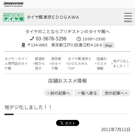
タイヤ館 東京ＥＤＯＧＡＷＡ
タイヤのことならブリヂストンのタイヤ館へ
03-5678-5296
10:00～19:00
〒134-0003 東京都江戸川区春江町4-18-6
Map
タイヤ・ホイー
都道府
東京都
タイヤ館 東京Ｅ
店舗お
地デジ化し
ル専門店のタイ
県から
のタイ
ＤＯＧＡＷＡ
ススメ
ました！！
ヤ館
探す
ヤ館
TOP
情報
店舗おススメ情報
< 前の記事へ
一覧へ戻る
次の記事へ >
地デジ化しました！！
2011年7月11日