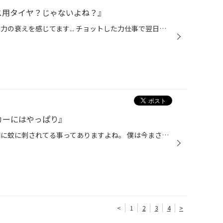
ス用タイヤ？じゃないよね？』
こんにちは今日も僕です！ 最近体力の衰えを感じてます... チョットした力仕事で翌日は筋肉痛。 少し走っただけでヘロヘロ... 腹回りは夏終わったのに浮き輪つけたまま。 まーじーでーやっっべっっぞっっ( ;∀;) 原因はわかってる。 酒だ。 １週間だけ禁酒してみようかなぁ(・_・) え？無理だって？ ...
ーツカーにはやっぱり』
はいどもこんにちは！ 知らない間に蚊に刺されてる事ってありますよね。 僕は今まさにその状況で口元近くが いつの間にかぼっこり腫れてました♡ 刺されてる感覚なかったのに... ヤツら中々やりよるね(・∀・) そんな今回のお車は 日産 R32 GT-R！ 男のロマンですな！ ソイヤっ！ あ、言い忘れた。 タ...
<
1
2
3
4
>