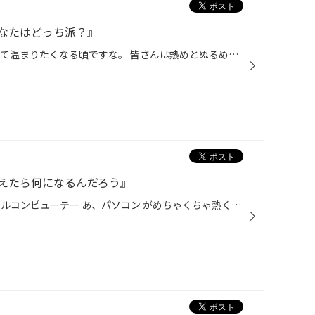
なたはどっち派？』
こんにち！ そろそろ湯船に浸かって温まりたくなる頃ですな。 皆さんは熱めとぬるめどっち派ですか？ あ、これはタイトルとは関係ないんでww 僕は熱めのが好きです＼(^o^)／ 本当はぬるめで15分位入るのが良いらしいけど... 42度って結構熱い方なのかな？ 38度とかはぬるすぎて耐えられません。 そ...
えたら何になるんだろう』
コンニチハ！ 何故か最近ペーソナルコンピューテー あ、パソコン がめちゃくちゃ熱くなる現象にかなり悩まされてる僕です(._.) 寿命？ 調べるとファンが回ってないとか タブ開きすぎだとか色々ありましたけど 機械系ダメ男なのでサッパリわけわからんちです。 今この文章打ってるのは 会社のペーシ...