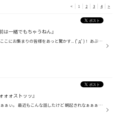
<
1
2
3
4
>
前は一緒でもちゃうねん』
ハッピーハロウィーン!!!!!!! 今日はここにお集まりの皆様をあっと驚かす... (ﾟдﾟ)！ あぶね。 舞浜のパレードのセリフ言うとこだった... でもうろ覚えだから多分間違ってる(・∀・) しっかし今年は色々荒れててぇへんだったな。 来月11日からはクリスマス！ もっと荒れるぞぉぉぉ(・∀・) てかクリス...
ォォォストッッ』
こんにちは！ 朝起きれなぁぁぁぁぁぁぃ。 最近もこんな話したけど 朝起きれなぁぁぁぁぁぁいっ！ 早く寝よう思っても夜更かししちゃぁぁぁぁう スマホがいけない！ 僕は悪くない！ 違う。 意識の問題だね。 早寝早起きできる人って羨ましい(´;ω;｀) 必ず同じ時間にパッと目が覚めるのは なぁぜなぁ...