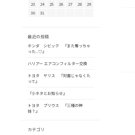
23
24
25
26
27
28
29
30
31
最近の投稿
ホンダ シビック 『また奪っちゃ
った...♡』
ハリアー エアコンフィルター交換
トヨタ ヤリス 『対面じゃなくた
って』
『小ネタとお知らせ』
トヨタ プリウス 『三種の神
技？』
カテゴリ