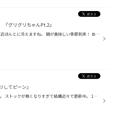
『グリグリちゃんPt.2』
こーーんにーーちはーーー!!!!!!! 最近ほんとに冷えますね。 鍋が美味しい季節到来！ あ、おでんもアリだなぁ。 食欲の秋とか言いますけど 冬のが美味しいもの多くて食欲マシマシになる。。。 気がするのは僕だけ？ 美味しいだけじゃ ダメですか？ おっと。 ネギ がんも 大根 キュン死させちゃう♪ (...
リしてピーン』
こんにちは！ ちょっとやべぇです。 ストックが無くなりすぎて結構近々で更新中。 1か月以上ストック合った日が懐かしい... 決してサボってたとかじゃなくて 写真撮るタイミングが(´;ω;｀) なんか...ね(._.) 当日更新でもいいけど多分無理ww でもがんばって続けるんで見守っててくだちぃ。 さ、今回...