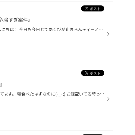
危険すぎ案件』
こんにちはこんにちは！ はい こんにちは！ 今日も今日とてあくびが止まらんティーノ。 決して眠いわけではないので←ココ重要 脳に酸素が行ってないんでしょうね(._.) ストレッチとか体動かしたら変わるかな？ でも急に運動し始めたら結構ヤバい人認定されません？ まぁ、自覚してるからいっか(・∀...
換』
こんにちは！ グゥグゥお腹がなってます。 朝食べたはずなのに(-_-;) お腹空いてる時ってキャパわかんなくなって 頼みすぎたり買いすぎたりして後々後悔しますよね。 え？ 僕だけ(ﾟдﾟ)!? いやぁ、そんなはずはない。 絶対に!!!!!!! だって人間だもの( ᐛ )σ 本日のお車は ホンダ ヴェゼル！ タイヤ交...