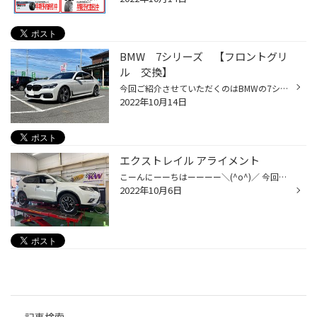
BMW 7シリーズ 【フロントグリ
ル 交換】
今回ご紹介させていただくのはBMWの7シリーズのフロントグリル交換のご紹介です。 交換前のグリルはグリルの枠がメッキになっています。 交換するグリルは枠がブラックになっているタイプの純正品のグリルに交換をしました。 バンパーの開口部との相性もよく見た目がスポーティーになりました。 交...
2022年10月14日
エクストレイル アライメント
こーんにーーちはーーーー＼(^o^)／ 今回はNT32 エクストレイルのアライメントのご紹介です！ こちらの写真でタイヤホイールに付いてるのがセンサーで、画面右側(見えないやつ……)に本体があってそこから赤外線をビーーーーッと出してその反射を使って色々な角度を読み取ってます！ 赤外線って言って...
2022年10月6日