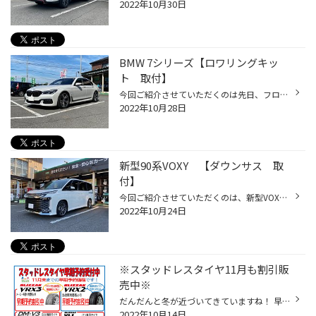
2022年10月30日
BMW 7シリーズ【ロワリングキッ
ト 取付】
今回ご紹介させていただくのは先日、フロントグリルの交換を させていただいた７シリーズで今回は車高を下げる作業をさせていただきました。 こちらのお車は純正でエアサスなので、車高を感知しているレベライザーの ロッドを調整式のものに交換しました。 交換した商品は ・IID ロワリングキット ...
2022年10月28日
新型90系VOXY 【ダウンサス 取
付】
今回ご紹介させていただくのは、新型VOXYのダウンサス取付のご紹介になります。 納車直後にそのままご来店いただきました。 今回取付した商品は ・タナベ NF210 ダウン量もほどよく乗り心地重視のタイプのダウンサスになります。 取付前 取付後 ほどよく下がり見た目もバランスよくなりました。 新...
2022年10月24日
※スタッドレスタイヤ11月も割引販
売中※
だんだんと冬が近づいてきていますね！ 早めに予約することにより価格も安くなりますし、商品も欠品に なる前に確保することも可能です。値上げ値上げが続いていますが、 出来る限り価格も値引きさせていただきます。 この機会にぜひご相談ください！
2022年10月14日