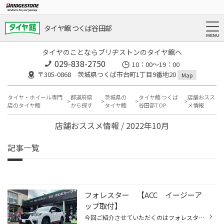
タイヤ館 つくば谷田部
タイヤのことならブリヂストンのタイヤ館へ
029-838-2750
10：00～19：00
〒305-0868 茨城県つくば市台町1丁目9番地20
Map
タイヤ・ホイール専門
都道府県
茨城県の
タイヤ館 つくば
店舗おスス
店のタイヤ館
から探す
タイヤ館
谷田部TOP
メ情報
店舗おススメ情報 / 2022年10月
記事一覧
フォレスター 【ACC イージーア
ップ取付】
今回ご紹介させていただくのはフォレスターのリフトアップ作業の ご紹介になります。プラドやRAV４などのリフトアップ作業は 数多くしていますが、フォレスターのリフトアップは初めてでした。 今回取付した商品はプラドのリフトアップでもよくご紹介している ・ACC イージーアップ 今回は前後とも...