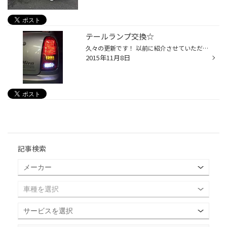
テールランプ交換☆
久々の更新です！ 以前に紹介させていただきましたミラのテールランプに ヒビが入ってまして、今回やっと交換することが出来ました☆ 後期テールで純正にしようかＬＥＤにしようか悩み…どちらも 購入してしまいましたWWW でもせっかくＬＥＤがあるで現在装着中です！ タイヤはまだ残り溝があったので...
2015年11月8日
記事検索