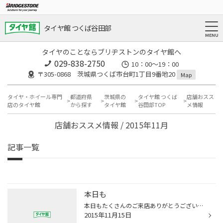
タイヤ館 つくば谷田部
タイヤのことならブリヂストンのタイヤ館へ
029-838-2750
10：00～19：00
〒305-0868 茨城県つくば市台町1丁目9番地20
Map
タイヤ・ホイール専門
都道府県
茨城県の
タイヤ館 つくば
店舗おスス
店のタイヤ館
から探す
タイヤ館
谷田部TOP
メ情報
店舗おススメ情報 / 2015年11月
記事一覧
本日も
本日もたくさんのご来店ありがとうございました！ スタッドレスの予約や取付も多くなってきました！ 初めてのスタッドレスでなににしたらいいかわからない。。。という方も 安心してください！しっかりと説明させて頂いて納得して購入できるようサポート させて頂きます！スタッフ一同お待ちしてお...
2015年11月15日