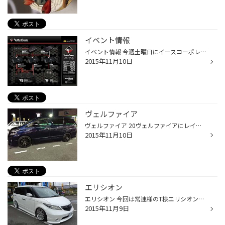
イベント情報
イベント情報 今週土曜日にイースコーポレーション様とビーパックスつくば様によりオーディオ相談会、カーコーティング、カーフィルム、セキリュティなどの相談会、試聴会を行います。 イースコーポレーション様にはデモカーのスバル・レボーグを展示して頂きます！ 実際にお車に乗って頂いて試聴も...
2015年11月10日
ヴェルファイア
ヴェルファイア 20ヴェルファイアにレイズ WALTZ FORGED S7を取付させて頂きました！ さすがレイズ製の鍛造ホイールですので軽量です！ 軽量であれば燃費性能も悪くならないですし、走り出しも スムーズにいくことが出来ます！ デザインも車格に負けないぐらいの存在感があってとても 車に似合って...
2015年11月10日
エリシオン
エリシオン 今回は常連様のT様エリシオンのオーディオ作業のご紹介です。 スピーカー交換をして、ツィーターはピラーに埋め込み加工。 純正デッキだったのでプロセッサーも追加しました。 ドアのデットニングも同時に行いました。 音質は純正から比べると大きく違いがわかりました。 外装も決まって...
2015年11月9日