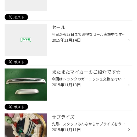
セール
今日から23日までお得なセール実施中です！ くじでステキなものが貰えたり、ブリヂストンオリジナルフリースが貰えたりと お得なことをたくさんご用意してお待ちしております！ スタッドレスタイヤも11月いっぱいが一番お買い得ですので、 ぜひ皆さまのご来店をお待ちしております！
2015年11月14日
またまたマイカーのご紹介です☆
今回はトランクのガーニッシュ交換を行いました！ もともと同色の小さいガーニッシュでしたがワイドのメッキが 入った方に交換しました。 探すと意外に見つからず苦労しましたが、やっと見つかり取付けが 出来たので大満足です。 トランク周りが少し大きく見えるような…☆ 次回はＬＥＤヘッドライト...
2015年11月13日
サプライズ
先月、スタッフみんなからサプライズをうけました(^ ^) どんなサプライズかというと、店長就任のお祝いということでみんなからケーキを 頂きました！ でもなんとそのケーキは写真入り！愛車との2ショット！ 食べるのがもったいない感じもしましたが、おいしく頂きました(^ ^) サプライズを考えてく...
2015年11月11日