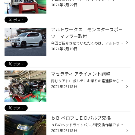
2021年2月22日
アルトワークス モンスタースポー
ツ マフラー取付
今回ご紹介させていただくのは、アルトワークスにマフラー取付のご紹介です。 取付したマフラーは モンスタースポーツ タイプSP-XXマフラー シンプルな2本出しのマフラーです。しっかりとモンスタースポーツのロゴも 入っていて高級感もあるマフラーです。音量も程よくアップしていて心地よいサウン...
2021年2月19日
マセラティ アライメント調整
同じクアトロポルテにお乗りの常連様からご紹介 を受けたとの事でご連絡があり予定を組んでアラ イメント調整を実施しました☆ 車高調が装着されており全てが基準値とまではい きませんでしたができる範囲で左右合わせました♪ これでご安心してお乗りの頂けるとおもいます☆ (寺門) ＃タイヤ館アライ...
2021年2月15日
ｂＢ ベロフＬＥＤバルブ交換
ｂＢのヘッドライトバルブ球交換作業です☆彡 片側のみ切れていましたがＬＥＤバルブをオスス メさせてもらいまして交換になりました！ 商品は。。。 商品はベロフプレシャス・レイＺになります♬ 交換は通常のバルブと同じで付け替えるのみで完 成です☆ 純正色より白っぽくなり明るくもなりました♪ ...
2021年2月15日