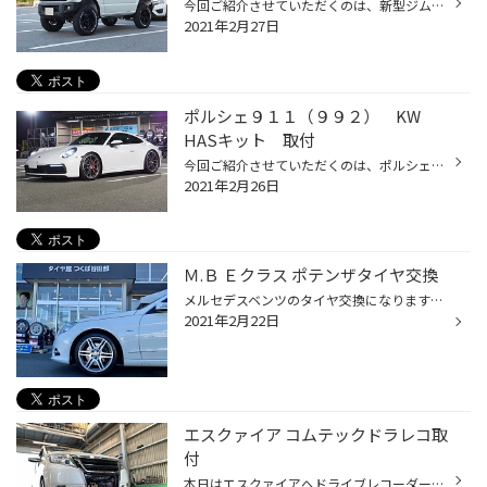
今回ご紹介させていただくのは、新型ジムニーのリフトアップとマフラー交換 のご紹介になります。納車されてすぐに作業をさせてもらいました。 今回取付した商品は ・JAOS リフトアップセットVFS ショックアブソーバーとスプリングとブレーキホースのセットになります。 取り付け後は約４センチほど...
2021年2月27日
ポルシェ９１１（９９２） KW
HASキット 取付
今回ご紹介させていただくのは、ポルシェ９１１（現行）に 車高調整式のスプリングキットを取付させてもらいました。 取付した商品は谷田部店で正規取扱店となっているKWの商品です。 ・KWサスペンション HASキット こちらの商品は純正のショックに専用のアジャスターとスプリングを 組み合わせて車...
2021年2月26日
Ｍ.Ｂ Ｅクラス ポテンザタイヤ交換
メルセデスベンツのタイヤ交換になります☆彡 タイヤはポテンザ アドレナリン ＲＥ００４です♬ 元々はポテンザＲＥ０５０が装着されていました が経年劣化によるひび割れが出てしまったので４ 本交換になりました☆ 外車は国産車と違い駆動のトルクが強いのでしっ かりグリップして安心してお乗り頂け...
2021年2月22日
エスクァイア コムテックドラレコ取
付
本日はエスクァイアへドライブレコーダーの取付 をしました☆彡 コムテックＨＤＲ２０３Ｇドラレコになります♬ ２カメが主流になっていますが、煽られたら避け てその車に道を譲るみたいでしたのでトラブルは フロントだけでも回避できますね！ ちなみに私もフロントしかつけていません。 私も同意見...