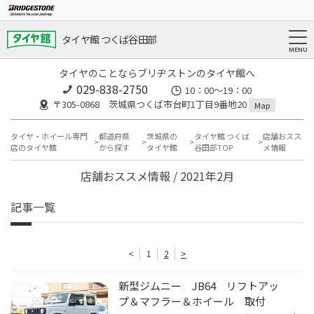
タイヤ館 つくば谷田部
タイヤのことならブリヂストンのタイヤ館へ
029-838-2750
10：00～19：00
〒305-0868 茨城県つくば市台町1丁目9番地20
Map
タイヤ・ホイール専門
都道府県
茨城県の
タイヤ館 つくば
店舗おスス
店のタイヤ館
から探す
タイヤ館
谷田部TOP
メ情報
店舗おススメ情報 / 2021年2月
記事一覧
<
1
2
>
新型ジムニー JB64 リフトアッ
プ＆マフラー＆ホイール 取付