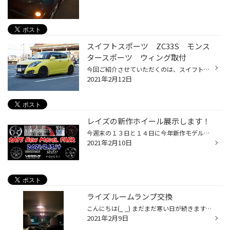
スイフトスポーツ ZC33S モンス
タースポーツ ウィング取付
今回ご紹介させていただくのは、スイフトスポーツにリアウィングの取付のご紹介です。 今回取付したパーツは ・モンスタースポーツ MSEカーボンGTウィング デザインバランスと、空力性能の追求を、高次元で融合したウイングとなっています。 カーボン素材、独特の質感もとてもかっこいい商品となっ...
2021年2月12日
レイズの新作ホイール展示します！
今週末の１３日と１４日に今年新作モデルのレイズのホイールを 一挙展示致します！期間中にご成約いただいたお客様には 素敵なプレゼントをご用意していますので、 春先に向けてぜひぜひ、ご検討ください！ 展示は店内でしていますので、お気軽にご来店くださいね〜！
2021年2月10日
ライズ ルームランプ交換
こんにちは(_ _) まだまだ寒い日が続きますね〜(´-`) 今回の作業内容ですが、トヨタライズ(A200) のルームランプ交換になります。 純正のルームランプはハロゲン球がついており ちょっと薄暗いので、今はやりのLEDに交換 させて頂きました。 交換前です。 オレンジ色ぽくちょっとくらい印象ですね。...
2021年2月9日