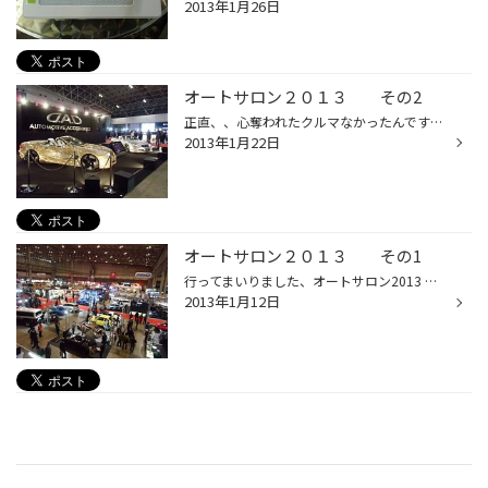
2013年1月26日
オートサロン２０１３ その2
正直、、心奪われたクルマなかったんですが、 （こんな事、言ったらいけないのかなぁ） 相変わらずココのクルマは派手！ そして一番、目をひいたのがコレ～。 うちの店長好きそうです。
2013年1月22日
オートサロン２０１３ その1
行ってまいりました、オートサロン2013 私、オートサロンに行くのは、１３年ぶりくらいです。 以前は、GT系の出展が多かった記憶でしたが、時代が変わったんですねェ。。。 さて、１１日（金）午前中はプレスデーで、業界・報道関係者日でしたので、 比較的ゆっくり観れました。 ブリヂストンブース...
2013年1月12日