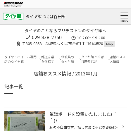
タイヤ館 つくば谷田部
タイヤのことならブリヂストンのタイヤ館へ
029-838-2750
10：00～19：00
〒305-0868 茨城県つくば市台町1丁目9番地20
Map
タイヤ・ホイール専門
都道府県
茨城県の
タイヤ館 つくば
店舗おスス
店のタイヤ館
から探す
タイヤ館
谷田部TOP
メ情報
店舗おススメ情報 / 2013年1月
記事一覧
筆談ボードを設置いたしました( ´ー
｀)ﾉ
耳の不自由な方、話し言葉に不安をお感じのお客様との コミュニケーションをより善くするため、 カウンター（ご相談コーナー）に、筆談ボードを設置いたしました。 どうぞ、お気軽にご利用ください♪(*’-^)-☆