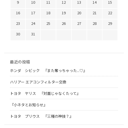
9
10
11
12
13
14
15
16
17
18
19
20
21
22
23
24
25
26
27
28
29
30
31
最近の投稿
ホンダ シビック 『また奪っちゃった...♡』
ハリアー エアコンフィルター交換
トヨタ ヤリス 『対面じゃなくたって』
『小ネタとお知らせ』
トヨタ プリウス 『三種の神技？』