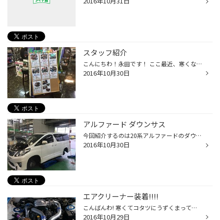
2016年10月31日
スタッフ紹介
こんにちわ！永田です！ ここ最近、寒くなってきましたね！ 本日もたくさんのスタッドレスタイヤのご予約ありがとう ございました。当店は１１月末までは早期予約ということで 通常時期（１２月以降）よりお安くお買い求めになれます！ スタッドスをお考えの方は当店スタッフがしっかりとご提案させ...
2016年10月30日
アルファード ダウンサス
今回紹介するのは20系アルファードのダウンサス取付けです！ 以前は軽に乗って結構弄ってたのですが、クルマを乗り替えて、そこまで車高は下げたくないけど支障をきたさない程度に下げたいと言うことで、RS-R Ti2000ダウンサスを取付けさせて頂きました！ やはり下がったらアルミを入れたくなったよ...
2016年10月30日
エアクリーナー装着!!!!
こんばんわ! 寒くてコタツにうずくまってるクスＰです! さてさて今日はそんな寒さに負けず、我が愛車のＦＤのエアクリーナーの交換をしてみました(ー_ー)! 元々純正のエアクリからブリッツのアポロ型のエアクリに変えて、そして今日トラストの毒キノコエアクリに変えました(*_*)ｗ(笑) なんかエンジ...
2016年10月29日