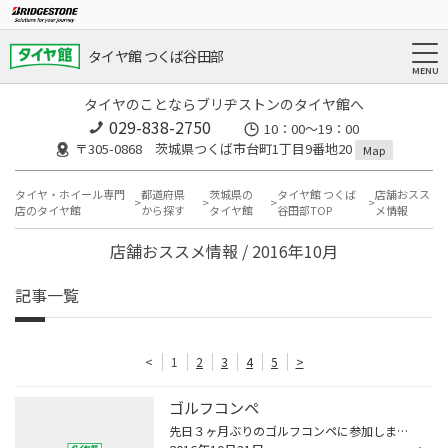
タイヤ館 つくば谷田部
タイヤのことならブリヂストンのタイヤ館へ
029-838-2750
10：00～19：00
〒305-0868 茨城県つくば市台町1丁目9番地20
Map
タイヤ・ホイール専門
都道府県
茨城県の
タイヤ館 つくば
店舗おスス
店のタイヤ館
から探す
タイヤ館
谷田部TOP
メ情報
店舗おススメ情報 / 2016年10月
記事一覧
<
1
2
3
4
5
>
ゴルフコンペ
先日３ヶ月ぶりのゴルフコンペに参加しました☆ 以前にも行ったことのあるコースでしたが日頃の練習不足で いつもの様に残念な結果でした。。。 ＯＵＴコース 。。。 ＩＮコース ５４ 前半のＯＵＴコースは酷かったのですが気を取り直しお昼に 一杯飲みＩＮコースに挑みましたらなんとか６０越えず...