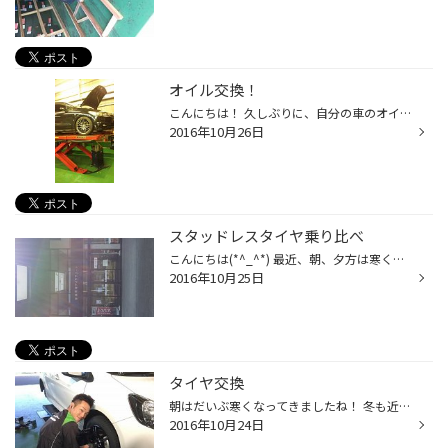
オイル交換！
こんにちは！ 久しぶりに、自分の車のオイル交換をしました。 車検の時以来なので、８ヶ月ぶりです。 あまり距離を乗らないので、期間があき過ぎてしまいました。 車が故障しないように、 これからは、もう少しマメに交換しようと思います。 オイルはけっこう黒かったです(>_
2016年10月26日
スタッドレスタイヤ乗り比べ
こんにちは(*^_^*) 最近、朝、夕方は寒くなってきましたね(^_^;) わたくし、橋本は先週福島県まで行きスタッドレスタイヤの試乗会 に行ってきました。 ブリヂストンのスタッドレスは、わたしの個人的な意見として やはり一番静かだったのと氷の上でのグリップ力が非常に良かった と感じました。 谷...
2016年10月25日
タイヤ交換
朝はだいぶ寒くなってきましたね！ 冬も近づいてきたのかなと少しずつですが、思うような 時期になってきましたね！すでにスタッドレスタイヤも売り出し 始まっています！初めてスタッドレス購入する方にはスタッドレス の重要性やどこのメーカーがオススメなのか、しっかりとご提案 させて頂きます...
2016年10月24日