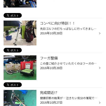
コンペに向け特訓！！
先日ゴルフの打ちっぱなしに行ってきました！ どうも最近太ったらしく腰が回らずボールが右にそれて しまいます。。。 それでも必死に頑張りましたら少しずつ修正はできたの ですがまだまだです↓ ３０日が本番なので今更ジタバタしてもしょうがないの ですが最終の土曜日も練習したいと思います！ ...
2016年10月28日
フーガ整備
この度ご紹介させていただくのはフーガの一般整備に なります。 日頃お世話になっていまして今回はブレーキパッド、 エアエレメントの交換になります！ ブレーキパッドは僕も使用してますディクセルのＥＣ (エクストラクルーズ)パッドとエアエレメントはピッ ワーク品になります。 ブレーキパッドの...
2016年10月28日
完成間近!?
健康診断の結果が… 泣きたい気分の峯尾です( ´•ω•` )笑 さてさて、以前ジャングルジムみたいなのを紹介しましたが完成が近づいて来ました(´∇｀) 藤枝製作所に楠崎君も入りペースアップ！笑 何やら木の棒を切ってますね( ｰ̀ωｰ́ ) (なんだか絵になる…笑) 完成はほんと近くなってますので完成したらま...
2016年10月27日