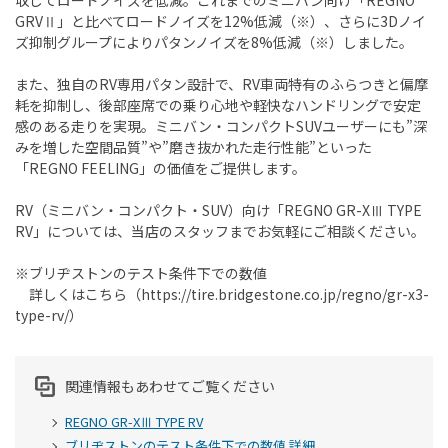
収してロードノイズを低減。これまでのミニバン向け「REGNO
GRVⅡ」と比べてロードノイズを12%低減（※）、さらに3Dノイ
ズ抑制グループによりパタンノイズを8%低減（※）しました。
また、独自のRV専用パタン設計で、RV車両特有のふらつきと偏摩
耗を抑制し、後部座席での乗り心地や軽快なハンドリングで安定
感のある走りを実現。ミニバン・コンパクトSUVユーザーにも”深
みを増した空間品質”や”磨き抜かれた走行性能”といった
「REGNO FEELING」の価値をご提供します。
RV（ミニバン・コンパクト・SUV）向け「REGNO GR-XⅢ TYPE
RV」については、当店のスタッフまでお気軽にご相談ください。
※ブリヂストンのテスト条件下での数値
詳しくはこちら（https://tire.bridgestone.co.jp/regno/gr-x3-
type-rv/）
関連情報もあわせてご覧ください
REGNO GR-XⅢ TYPE RV
ブリヂストンのテスト条件下での数値 詳細