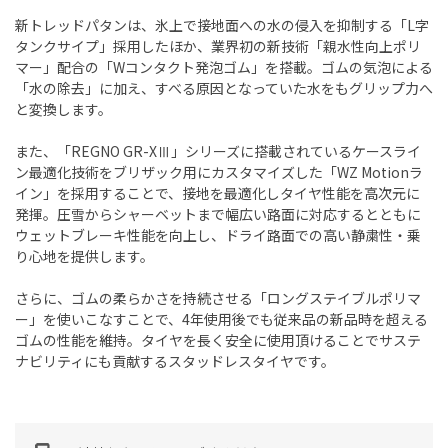
新トレッドパタンは、氷上で接地面への水の侵入を抑制する「L字
タンクサイプ」採用したほか、業界初の新技術「親水性向上ポリ
マー」配合の「Wコンタクト発泡ゴム」を搭載。ゴムの気泡による
「水の除去」に加え、すべる原因となっていた水をもグリップ力へ
と変換します。
また、「REGNO GR-XⅢ」シリーズに搭載されているケースライ
ン最適化技術をブリザック用にカスタマイズした「WZ Motionラ
イン」を採用することで、接地を最適化しタイヤ性能を高次元に
発揮。圧雪からシャーベットまで幅広い路面に対応するとともに
ウェットブレーキ性能を向上し、ドライ路面での高い静粛性・乗
り心地を提供します。
さらに、ゴムの柔らかさを持続させる「ロングステイブルポリマ
ー」を使いこなすことで、4年使用後でも従来品の新品時を超える
ゴムの性能を維持。タイヤを長く安全に使用頂けることでサステ
ナビリティにも貢献するスタッドレスタイヤです。