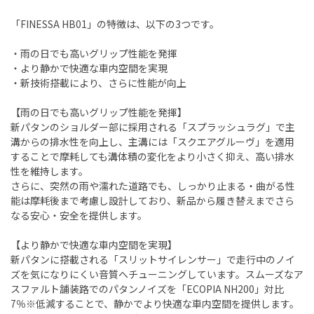
「FINESSA HB01」の特徴は、以下の3つです。
・雨の日でも高いグリップ性能を発揮
・より静かで快適な車内空間を実現
・新技術搭載により、さらに性能が向上
【雨の日でも高いグリップ性能を発揮】
新パタンのショルダー部に採用される「スプラッシュラグ」で主
溝からの排水性を向上し、主溝には「スクエアグルーヴ」を適用
することで摩耗しても溝体積の変化をより小さく抑え、高い排水
性を維持します。
さらに、突然の雨や濡れた道路でも、しっかり止まる・曲がる性
能は摩耗後まで考慮し設計しており、新品から履き替えまでさら
なる安心・安全を提供します。
【より静かで快適な車内空間を実現】
新パタンに搭載される「スリットサイレンサー」で走行中のノイ
ズを気になりにくい音質へチューニングしています。スムーズなア
スファルト舗装路でのパタンノイズを「ECOPIA NH200」対比
7％※低減することで、静かでより快適な車内空間を提供します。