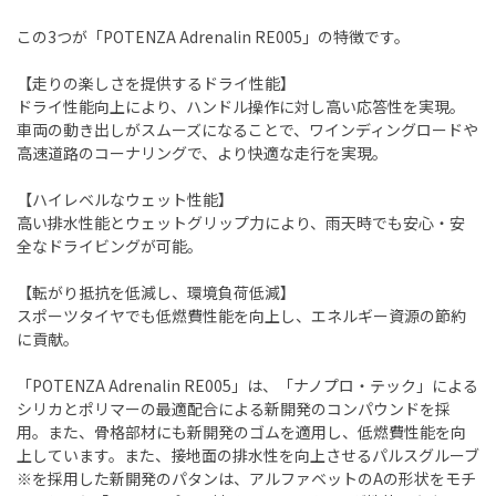
この3つが「POTENZA Adrenalin RE005」の特徴です。
【走りの楽しさを提供するドライ性能】
ドライ性能向上により、ハンドル操作に対し高い応答性を実現。
車両の動き出しがスムーズになることで、ワインディングロードや
高速道路のコーナリングで、より快適な走行を実現。
【ハイレベルなウェット性能】
高い排水性能とウェットグリップ力により、雨天時でも安心・安
全なドライビングが可能。
【転がり抵抗を低減し、環境負荷低減】
スポーツタイヤでも低燃費性能を向上し、エネルギー資源の節約
に貢献。
「POTENZA Adrenalin RE005」は、「ナノプロ・テック」による
シリカとポリマーの最適配合による新開発のコンパウンドを採
用。また、骨格部材にも新開発のゴムを適用し、低燃費性能を向
上しています。また、接地面の排水性を向上させるパルスグルーブ
※を採用した新開発のパタンは、アルファベットのAの形状をモチ