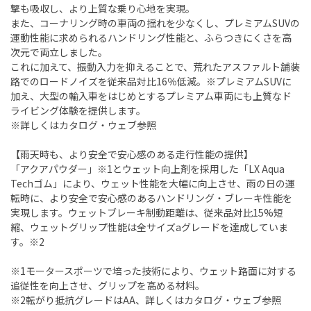
撃も吸収し、より上質な乗り心地を実現。
また、コーナリング時の車両の揺れを少なくし、プレミアムSUVの
運動性能に求められるハンドリング性能と、ふらつきにくさを高
次元で両立しました。
これに加えて、振動入力を抑えることで、荒れたアスファルト舗装
路でのロードノイズを従来品対比16％低減。※プレミアムSUVに
加え、大型の輸入車をはじめとするプレミアム車両にも上質なド
ライビング体験を提供します。
※詳しくはカタログ・ウェブ参照
【雨天時も、より安全で安心感のある走行性能の提供】
「アクアパウダー」※1とウェット向上剤を採用した「LX Aqua
Techゴム」により、ウェット性能を大幅に向上させ、雨の日の運
転時に、より安全で安心感のあるハンドリング・ブレーキ性能を
実現します。ウェットブレーキ制動距離は、従来品対比15%短
縮、ウェットグリップ性能は全サイズaグレードを達成していま
す。※2
※1モータースポーツで培った技術により、ウェット路面に対する
追従性を向上させ、グリップを高める材料。
※2転がり抵抗グレードはAA、詳しくはカタログ・ウェブ参照