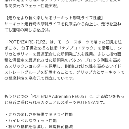
る高次元のウェット性能実現。
【走りをより長く楽しめるサーキット摩耗ライフ性能】
サーキット走行時の摩耗ライフを従来品から向上し、走行を重ね
ても運転の楽しさを提供。
「POTENZA RE-71RZ」は、モータースポーツで培った知見を注
ぎこみ、 分子構造を操る技術「ナノプロ・テック」を活用し、シ
リカとポリマーを最適配合した新開発ゴムを採用。さらに接地面
積と溝設定を最適化させた新開発のパタン。ブロック剛性を高め
るスリックショルダーを採用し、IN側には排水性を高めるワイド
ストレートグルーブを配置することで、グリップ力とサーキットで
の耐摩耗性を高次元で両立しています。
もうひとつの「POTENZA Adrenalin RE005」は、走る歓びをもっ
と身近に感じられるカジュアルスポーツPOTENZAです。
・走りの楽しさを提供するドライ性能
・ハイレベルなウェット性能
・転がり抵抗を低減し、環境負荷低減