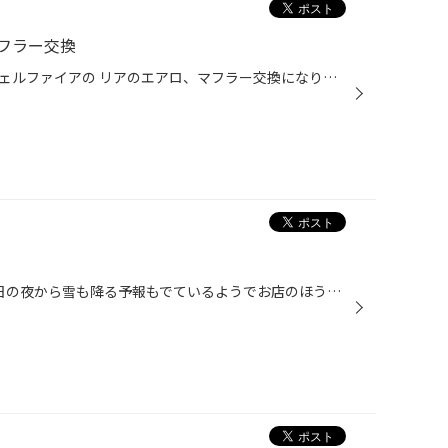
フラー交換
この度ご紹介させて頂くのは、ヴェルファイアの リアのエアロ、マフラー交換になります♪ メーカー：アドミレイション デポルテリアハーフスポイラーＶ２ デポルテＬＥＤ ローマウントランプ エグゼクティブマフラー チタンHYBRIDテール 純正中間タイコから後の交換になります！ リアタイコはアドミ...
今日は1日寒かったですね～！明日の夜から雪も降る予報もでているようでお店のほうは スタッドレスへの履き替えや新規でご購入のお客様が多い1日でした。 作業の方はボルボのタイヤ交換からでした。1本バーストしてまったので2本交換させてもらいました。 タントはスタッドレスとホイールのセット品...