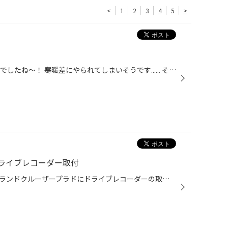
<
1
2
3
4
5
>
1月最終日！風が冷たくて寒い1日でしたね～！ 寒暖差にやられてしまいそうです...... そんな今日はあまり写真におさめれてません...... 作業は車検でお預かりしていたハイエースが車検も無事に更新出来たので明日納車させてもらいます。 マイクロバスはスタッドレスへの交換でした。 このぐらいのサ...
ライブレコーダー取付
今回ご紹介させていただくのは、ランドクルーザープラドにドライブレコーダーの取付のご紹介です。 駐車場で当て逃げをされてしまったということで今回ドライブレコーダーを取付のご依頼いただきました。 同時に駐車中も録画してくれるように別途オプションの配線も取付さてもらいました。 今回取付...