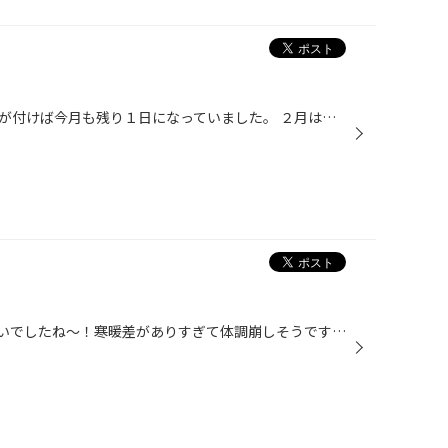
今日も暖かい１日でしたね～！気が付けば今月も残り１日になっていました。 ２月は雪降るんでしょうかね～！２年前は２月に結構積もったりしたので まだまだ要注意ですよ～！ そんな今日の谷田部店はこちらからでした。 ２月発売のNEWモデル プレイズ シリーズ が続々入荷してきました！ただいま展...
昨日と変わって、今日は暑いぐらいでしたね～！寒暖差がありすぎて体調崩しそうですね。 そんな今日の谷田部店というと、アテンザワゴンはスタッドレスの交換でした。 今回はお買い得モデルのアイスパートナー２で交換をさせてもらいました。 アウディA4はオイル交換でした。輸入車も車種によっては...