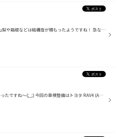
今日は1日冷たい雨でしたね～！山梨や箱根などは結構雪が積もったようですね！ 急な降雪に備えてチェーンを持っておくと安心ですね！（在庫あります！） そんな寒い中の谷田部店は、オイルでーということでオイル交換のお客様が多かったです！ エブリーはお買い得オイルで交換をさせてもらいました...
こんにちはm(_ _)m きのうは寒かったですね〜(;_;) 今回の車検整備はトヨタ RAV4 (ACA36) になります。 まずは前のブレーキパットの交換になります。 残りが4ミリくらいと次回の車検までは もたないと判断し、新品に交換させて頂きました 次にベルト交換となります。 整備記録を見るとしばらく交...