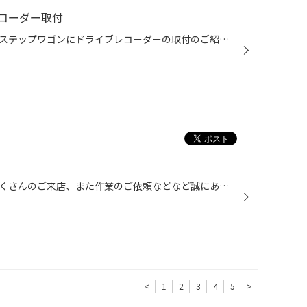
コーダー取付
今回ご紹介させていただくのは、ステップワゴンにドライブレコーダーの取付のご紹介です。 今回取付した商品は ・コムテック ZDR-015 前後2カメラタイプ 前後２カメラ 前後カメラにより、前方と後方を撮影できるモデルとなります。煽り運転などにも対応してくれます。 駐車監視機能付き またオプシ...
今日は土曜日ということもありたくさんのご来店、また作業のご依頼などなど誠にありがとうございました！ 今日のスタートはこちらからでした！ 昨日に引き続きレガシィのブレーキ関係の取付でした！詳しくは後日サービス事例にご紹介します！ ヴェゼルはスタッドレスとホイールのセット品でした。 ...
<
1
2
3
4
5
>