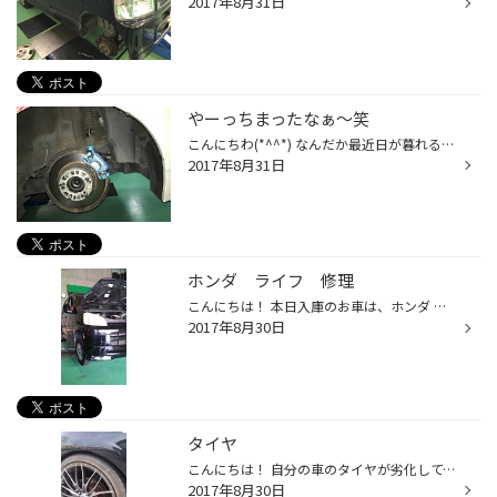
2017年8月31日
やーっちまったなぁ〜笑
こんにちわ(*^^*) なんだか最近日が暮れるの早くなりましたね。。 今年は 夏だーーー！ って感じがあんまりなかったよーな…… 秋も涼しいから好きですけどね\(´°v°)/笑 そーいえば！ 僕前回キャリパー塗ったのアップしたんですけどクリアーとラメ塗装したんですよ＼(^o^)／ たーだ、、、 なんも考え...
2017年8月31日
ホンダ ライフ 修理
こんにちは！ 本日入庫のお車は、ホンダ ライフです。 車を駐車しているところに、オイルのシミができているとの事。 リフトで上げて、点検しました。 エンジンオイルが漏れていました。 エンジンの上側のパッキンあたりから、漏れているようです。 ヘッドカバーパッキンとサーキュラプラグを交換し...
2017年8月30日
タイヤ
こんにちは！ 自分の車のタイヤが劣化してます。 残ミゾが少なくなってきていて、あと、ひび割れがでてきています。 使用年数は５年ぐらい経つかもしれません。 タイヤ交換を検討中です。
2017年8月30日