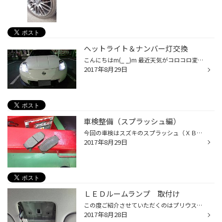
ヘットライト＆ナンバー灯交換
こんにちはm(_ _)m 最近天気がコロコロ変わって体がきついですね(´•ω•`) 今回は日産フェアレディZ「Z33」のヘットライト バルブとナンバー灯の交換になります。 ヘットライトとナンバー灯はどちらも「グラシアス」 のバルブに交換しました(◎^▽^◎) お車もアルミホイールやテールランプも交換され て...
2017年8月29日
車検整備（スプラッシュ編）
今回の車検はスズキのスプラッシュ（ＸＢ32）になります。 距離はそれほど乗ってはいないのですが、雪国地方で使用されていたのもあり 下回りのさびがでてしまい 前のブレーキローターがうまくブレーキパッドと密着されていなくて ブレーキパッドが段付き摩耗していました。 上の写真が段付き摩耗し...
2017年8月29日
ＬＥＤルームランプ 取付け
この度ご紹介させていただくのはプリウスの ルームランプ交換です。 専用設計になっていましてポン付け仕様で したが、フロントのみ苦戦してしまいました。。。 ピッタリすぎてルームランプのスイッチが押 せなくお時間をおかけしてしまいました↓↓ 峯尾スタッフにもお手伝いしてもらいなんと か終え...
2017年8月28日