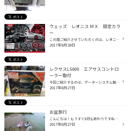
ウェッズ レオニス ＭＸ 限定カラ
ー
この度ご紹介させていただくのは、レオニス ＭＸ 限定カラー：ＥＭＣ/ＢＫとＲＥＤになります★ 限定５００台になりまして、今回担当の営業者が お持ちになりましたのがＲＥＤのホイールになります。 写真だと微妙でしたが実物はきれいなＲＥＤでして ドレスＵＰ車にもしかしたら合うかも？！しれま...
2017年8月28日
レクサスLS600 エアサスコントロ
ーラー取付
今回ご紹介するのは、データーシステム製のエアサスコントローラー の取付です。純正のエアサスを生かしてコントローラーを取付することに より車高を下げることもでき純正車高まで上げることも出来る優れものです。 今回は同時にお持ちのBBSのアルミも装着して、大人仕様のLSに仕上がりました。 も...
2017年8月27日
お盆旅行
こんにちは！もうすぐ8月も終わりですね。 4日間ほどお盆に休みを頂いて毎年恒例の京都旅行に 兄家族とともに行ってきました！ 今年は天気がいまいちだったのでが、1日目は海にも なんとか入れて海辺でBBQも出来たり なんだかんだ満喫できました！ 2日目は1日雨だったので宿泊する施設にあるプール...
2017年8月27日