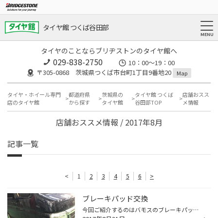
タイヤ館 つくば谷田部
タイヤのことならブリヂストンのタイヤ館へ
029-838-2750
10：00～19：00
〒305-0868 茨城県つくば市台町1丁目9番地20
Map
タイヤ・ホイール専門
都道府県
茨城県の
タイヤ館 つくば
店舗おスス
店のタイヤ館
から探す
タイヤ館
谷田部TOP
メ情報
店舗おススメ情報 / 2017年8月
記事一覧
<
1
2
3
4
5
6
>
ブレーキパッド交換
今回ご紹介するのはバモスのブレーキパッド交換になります。 ブレーキを踏むとキーキー音がなるということだったので交換させて頂きました。 ……が！ ギリギリと言うか結構危険な状態まで使用されてました… もしこのまま交換せずに使っているとパッドだけでなくローターも削れてしまい最悪交換、又は...