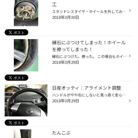
工
スタッドレスタイヤ・ホイールを外してみると。 真ん中の部分：ハブ部分やホイール取付け面が錆。。。。。 錆ていると、取付け面がしっかり出ないため、ピッタリ取付けができなくなり、 ブレやがたつきの原因や、次回履き替えの際にホイールを外す時外れにくくなってしまいます。 履き替えの際にお...
2018年3月30日
縁石にぶつけてしまった！ホイール
を擦ってしまった！
縁石にぶつけた。擦った。 この場合もホイールを擦ってしまって、さらにタイヤの横を切れてしまいました。 ホイールにここまで擦った傷の場合、足回りにも力が加わっている恐れがあります。 その場合、タイヤを新品にしてもタイヤの向きが真っ直ぐではなく違う方向に向いているかもしれません。 ほ...
2018年3月29日
日産オッティ：アライメント調整
ハンドルがやや右にしないと真っ直ぐ走らないこのお車。 アライメントを測定させていただいたら、左に向いていました。 (下の大きなメーター2つの部分がトーです） これを調整させて頂きました。 なんか真っ直ぐ走らない。ハンドルが曲がっているなぁ～と、お困りならタイヤ館までご相談下さい！
2018年3月29日
たんこぶ