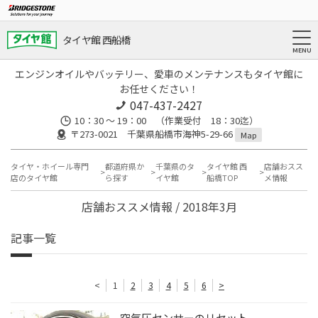
タイヤ館 西船橋
エンジンオイルやバッテリー、愛車のメンテナンスもタイヤ館に
お任せください！
047-437-2427
10：30 ～ 19：00 （作業受付 18：30迄）
〒273-0021 千葉県船橋市海神5-29-66
Map
タイヤ・ホイール専門
都道府県か
千葉県のタ
タイヤ館 西
店舗おスス
店のタイヤ館
ら探す
イヤ館
船橋TOP
メ情報
店舗おススメ情報 / 2018年3月
記事一覧
<
1
2
3
4
5
6
>
空気圧センサーのリセット