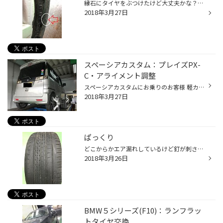
縁石にタイヤをぶつけたけど大丈夫かな？と、いうお客さま。 タイヤの側面がたんこぶが出来て膨らんでいますよね。 これはタイヤの内部構造・スチールコードが切れてしまって、普通の風船のように膨らんでしまったからです。 こうなってしまうと、走行していくうちにどんどんスチールコードが切れて...
2018年3月27日
スペーシアカスタム：プレイズPX-
C・アライメント調整
スペーシアカスタムにお乗りのお客様 軽カー・コンパクトカー専用設計のプレイズPX-C4本交換させて頂きました。 ありがとうございます！ 背の高い軽カーは重心が高いので、大概タイヤの外側が減りやすくなります。 また車内へロードノイズも進入しやすいのでタイヤの静粛性能は重要です。 そんな軽...
2018年3月27日
ぱっくり
どこからかエア漏れしているけど釘が刺さっていないというお客様。 たしかにパッと見は溝が減っているこのタイヤ。 外側から見えない内側を見てみると。 ぱっくりタイヤが割れていました。。。 タイヤの内側が偏摩耗して内側だけ溝が減ってしまい、寿命が限界まできてしまっているのでこのように割...
2018年3月26日
BMW５シリーズ(F10)：ランフラッ
トタイヤ交換