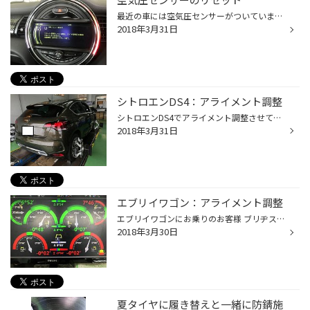
最近の車には空気圧センサーがついています。 指定空気圧より減ってくると警告等が点灯するようになっています。 タイヤ交換した際にリセットを行ないといけない場合もあります。
2018年3月31日
シトロエンDS4：アライメント調整
シトロエンDS4でアライメント調整させて頂きました。 長持ちプランに入ってらっしゃるお客様で毎年点検させていただいております。 今回もしっかり調整させて頂きました！ ありがとうございます！
2018年3月31日
エブリイワゴン：アライメント調整
エブリイワゴンにお乗りのお客様 ブリヂストンのベーシックタイヤ NEXTRY4本交換と、あわせてアライメント調整をさせていただきました。 一番下の大きなメーターが左右に振られていますよね。 簡単に言うとこれがタイヤの向きです。 左右に広がってしまっています。人間で言うとがに股状態です。 こ...
2018年3月30日
夏タイヤに履き替えと一緒に防錆施