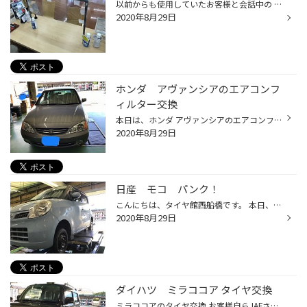
以前からも使用していたお客様と会話中の 飛沫飛散防止の仕切りでしたが、 ここまで長くなるとは想定しておらず 簡易的な物でした。 今回は、ちゃんとしたのを須藤主任が作成中。 近くのD2で組み立てパーツを購入し アクリルと繋げて完成です！ 最近では、一式の物も販売されていますが DIYすれば費...
2020年8月29日
ホンダ アヴァンシアのエアコンフ
ィルター交換
本日は、ホンダ アヴァンシアのエアコンフィルター交換です。 今回のお車は、エアコンフィルターを外すのにグローブボックスを外します。 グローブボックスを外すのにネジを複数外していきます。けっこう大変です(＞人＜;) 外したフィルターと新品 けっこうホコリが詰まってます。新品になり室内ク...
2020年8月29日
日産 モコ パンク！
こんにちは、タイヤ館西船橋です。 本日、パンクしてしまったモコがご来店されました。 暑い中、スペアタイヤへの交換お疲れさまでした。 タイヤの側面を縁石に引っ掛けてしまい、修理ができない状態でした。 しか～し、ご安心ください！！ タイヤ館では、一本からお買い求めいただけますので、お気...
2020年8月29日
ダイハツ ミラココア タイヤ交換
ミラココアのタイヤ交換 お客様自らJAFさんを呼んで、スペアタイヤに交換してからご来店です。 お客様にお話しを伺うと、縁石に乗り上げてしまいパンクしてしまった模様。 タイヤを見てみると、側面が削れているのが確認出来ます。 空気圧が低い状態で走行した為に出来てしまった損傷です。 ECOPIA ...