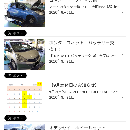
ノートのタイヤ交換です！ 今回の交換理由はパンクでした(´；ω；`)ｳｩｩ タイヤの憎き天敵！クギ（ビス）です！！ 幾度となくこの天敵を見てきましたが また今回もこいつの仕業です。 新車から装着のタイヤよりは性能は下げたくないという希望で 今回は、エコピア NH100 を装着しました！ タイヤ館で...
2020年8月31日
ホンダ フィット バッテリー交
換！！
【HONDA FIT バッテリー交換】 今回はフィットのバッテリー交換をご紹介します!(^^)! 当店ではオイル・バッテリー・ワイパー・エアコンフィルター等の無料安全点検を行っております。 今回のフィットはドライブレコーダー取り付けと無料安全点検を実施しましたところ バッテリーの使用年数が約4年7...
2020年8月31日
【9月定休日のお知らせ】
9月の定休日は 2日・9日・10日・16日・23日となります。 今月は30日(水)は通常営業となります。 お客様にはご不便お掛け致しますがよろしくお願い致します。
2020年8月31日
オデッセイ ホイールセット