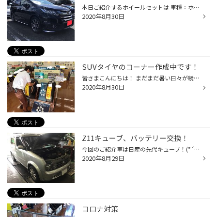
本日ご紹介するホイールセットは 車種：ホンダ オデッセイ タイヤ：ブリヂストン レグノGRVII タイヤサイズ：215/55R17 ホイール：WORK エモーションT7R ←クリック サイズ：17ｘ7.0ｊｊ 5/114.3 +53 タイヤ交換だけの予定でしたが、せっかくだからイメチェン！ という事になり、ついでにワークのエ...
2020年8月30日
SUVタイヤのコーナー作成中です！
皆さまこんにちは！ まだまだ暑い日々が続いてますね(´；ω；`) 体調には、お気をつけください。 本日は、店内のSUV専用タイヤコーナーを主任の須藤さんが作成しております。 世間では、SUVのお車が増えております。 タイヤ館では、タイヤの残溝、ゴムの劣化の点検を無料で行っています！ 遠出される...
2020年8月30日
Z11キューブ、バッテリー交換！
今回のご紹介車は日産の先代キューブ！(*´艸｀) 「エンジンのかかりが悪くて・・・」という相談を受けて点検させていただくと、バッテリーテスターに“要交換”の文字！！ 今の装着バッテリーも以前に当店で買い上げいただいたバッテリーでしたが、保証期間の3年を過ぎていたので寿命だったのでしょう...
2020年8月29日
コロナ対策