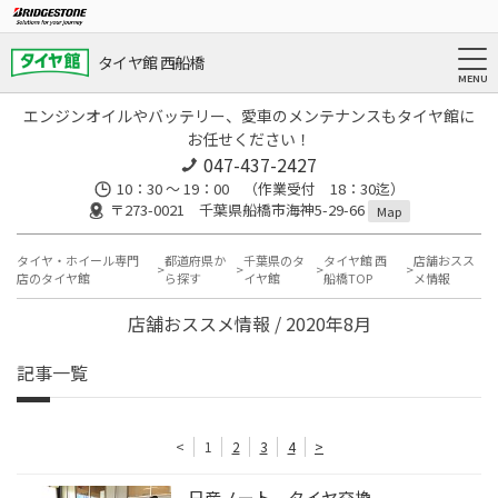
タイヤ館 西船橋
エンジンオイルやバッテリー、愛車のメンテナンスもタイヤ館に
お任せください！
047-437-2427
10：30 ～ 19：00 （作業受付 18：30迄）
〒273-0021 千葉県船橋市海神5-29-66
Map
タイヤ・ホイール専門
都道府県か
千葉県のタ
タイヤ館 西
店舗おスス
店のタイヤ館
ら探す
イヤ館
船橋TOP
メ情報
店舗おススメ情報 / 2020年8月
記事一覧
<
1
2
3
4
>
日産ノート タイヤ交換