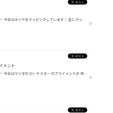
こんにちは！新入社員の近藤です！ 今日はタイヤをラッピングしています！ 主にラッピングする理由は 汚れ防止などあります！ そんなラッピング作業が…得意なんです！！ なのでラッピングは8割自分がしています(笑) ご来店された時に ラッピングしているタイヤを見かけましたら 近藤のラッピングか...
イメント
こんにちは！新入社員の近藤です！ 今日はマツダの ロードスター のアライメントの 作業をしていきます！！ 位置のズレを機械で計測して、正確な位置に戻します！！ これでバッチリ元通りです！！安心して運転できます(*^^*) 他にも沢山のサービスもしていますので お気軽にお越しください(*^^*)