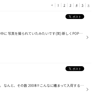
<
1
2
3
4
5
>
こんにちは！近藤です！先程 作業中に 写真を撮られていたみたいです(笑) 新しくPOPを変更したので完成品のお披露目です！ ようやく完成しました.°(ಗдಗ。)°.前回のPOPがこちら！ 前回は先輩が手伝ってくれたので 早く終わったのですが今回は1人だったので 時間がかかってしまいました…。ですが終わ...
お店にタイヤが入荷してきました。 なんと、その数 200本!! こんなに纏まって入荷するのは久しぶりです。 写真にも写ってますが、冬タイヤも入荷しています。 頑張って片付けます～