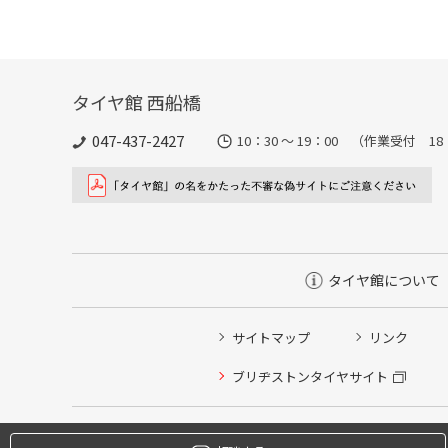
タイヤ館 西船橋
047-437-2427
10：30 ～ 19：00 （作業受付 1
タイヤ館について
サイトマップ
リンク
タイヤ点検・安全点検/タイヤ履き替え/オイル交換/その
ブリヂストンタイヤサイト
クローク契約会員専用タイヤ履き替え※タイヤ履き替えを
本日のタイヤ履き替え順番待ち予約 ※クローク契約会員