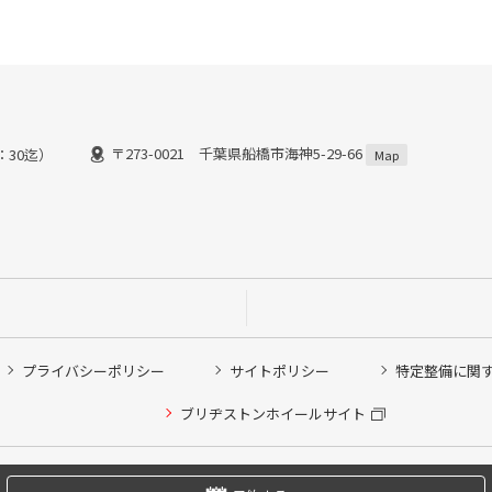
〒273-0021 千葉県船橋市海神5-29-66
8：30迄）
Map
プライバシーポリシー
サイトポリシー
特定整備に関
他ピット作業の予約
ブリヂストンホイールサイト
希望のクローク契約会員の方はこちらを選択ください
の方はご利用いただけません
Copyright © 2024 Bridgestone Retail Co.,Ltd. All rights Reserved.