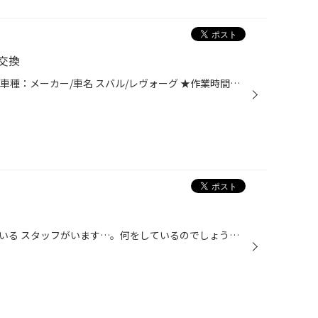
交換
今回はオイル交換の紹介です。 ★車種：メーカー/車名 スバル/レヴォーグ ★作業時間（オイル交換）：約60分程 今回交換したオイルは RESPOとは粘弾性潤滑流体と呼ばれる油膜を強くするオイルです。 RESPOはエンジンに力強い粘りを与え、極めて抵抗が少ない状態を引き出し、静かでスムーズなエンジン...
何やらピットで黙々と作業をしている スタッフがいます…。何をしているのでしょうか？ 作業しているのは近藤スタッフでした！！ もう少しで完成予定らしいので 完成しましたら 更新したいと思います！！お楽しみに^_^ #POP作成#近藤スタッフ