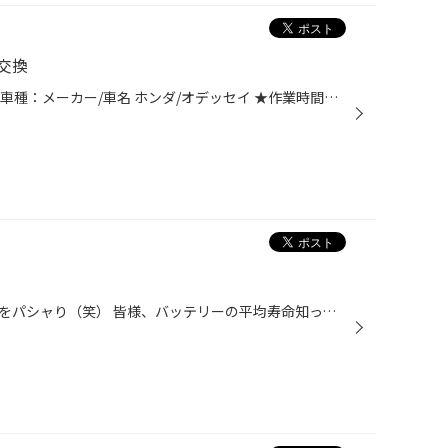
交換
今回はオイル交換の紹介です。 ★車種：メーカー/車名 ホンダ/オデッセイ ★作業時間（オイル+エレメント交換）：約60分程 今回交換したオイルは Wako'sプロステージは エンジンオイルとして優れた性能を有しながら省燃費自動車等の低回転高負荷状態で発生するLSPI(Low Speed Pre-Ignition)や煤による...
バッテリー交換中の高森スタッフをパシャり（笑） 皆様、バッテリーの平均寿命知っていますか？ 寿命は約3年と言われています。 今のバッテリーは性能が良く、 何の前振りも無くバッテリー上がりを起こしてしまうことがあるんですよ！！ タイヤ館では無料でバッテリー点検を行っております。 「最近...