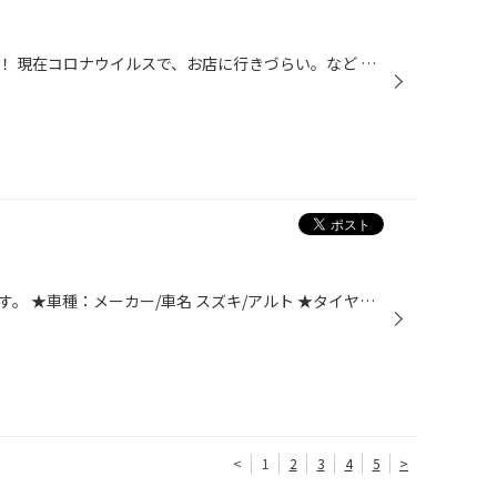
こんにちは！新入社員の近藤です！ 現在コロナウイルスで、お店に行きづらい。など 衛生面で不安になられるお客様もいらっしゃいます。 ですがご安心ください！タイヤ館西船橋店は アルコール消毒を徹底しています！！ お客様が安心してご来店できるよう最善を尽くしております！ ぜひ！お気軽にお...
今回はタイヤ交換作業のご紹介です。 ★車種：メーカー/車名 スズキ/アルト ★タイヤサイズ：145/80R13 ★作業時間（タイヤ4本交換）：約60分程 今回交換するタイヤはこちら！！ コストパフォーマンスに優れたタイヤです。 外したタイヤと比較してみましょう！！ だいぶ使用したのが分かると思います。...
<
1
2
3
4
5
>