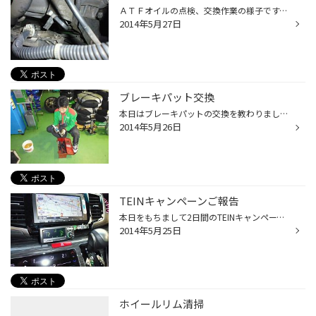
ＡＴＦオイルの点検、交換作業の様子です。 専用の機会で問診、状態がよければ（緑色）注意（黄色）劣化（赤色）ＮＧ（茶色） となります。 一番ベストもちろん、緑ですがやはり熱が入ったりしていくと オイルの状態も変化してしまいます ので、注意等に成ってしまいましたら交換してください。 Ａ...
2014年5月27日
ブレーキパット交換
本日はブレーキパットの交換を教わりました！ 写真のとおり、ブレーキパットはものすごく小さいんですね…。 この小さなパットで車を止めていると考えるととてもすごく、 緻密な計算がされているのだな、なんて思います。 この調子でできるだけ早く仕事を覚え、 お客様から頼りにされるようになりた...
2014年5月26日
TEINキャンペーンご報告
本日をもちまして2日間のTEINキャンペーンが無事終わりました。 2日間、本当にたくさんのお客様にご来店頂き、スタッフ一同心より感謝しております。 （片道2時間もかけてご来店頂いたお客様もいました） この2日間で自分がたくさんのお客様とお話させて頂いて感じたことを お話させて頂くと、自分...
2014年5月25日
ホイールリム清掃