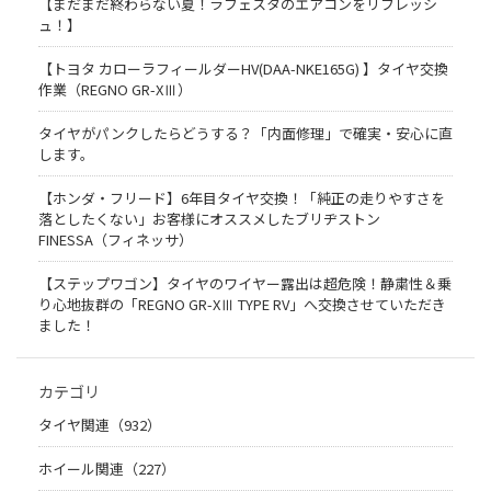
【まだまだ終わらない夏！ラフェスタのエアコンをリフレッシ
ュ！】
【トヨタ カローラフィールダーHV(DAA-NKE165G) 】タイヤ交換
作業（REGNO GR-XⅢ）
タイヤがパンクしたらどうする？「内面修理」で確実・安心に直
します。
【ホンダ・フリード】6年目タイヤ交換！「純正の走りやすさを
落としたくない」お客様にオススメしたブリヂストン
FINESSA（フィネッサ）
【ステップワゴン】タイヤのワイヤー露出は超危険！静粛性＆乗
り心地抜群の「REGNO GR-XⅢ TYPE RV」へ交換させていただき
ました！
カテゴリ
タイヤ関連（932）
ホイール関連（227）