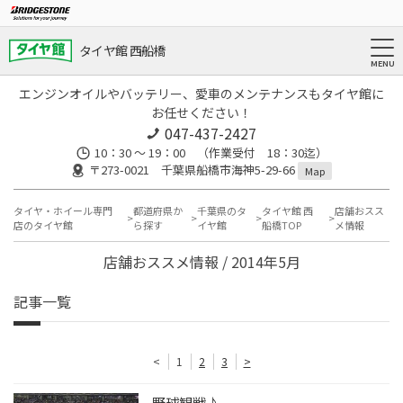
タイヤ館 西船橋
エンジンオイルやバッテリー、愛車のメンテナンスもタイヤ館に
お任せください！
047-437-2427
10：30 ～ 19：00 （作業受付 18：30迄）
〒273-0021 千葉県船橋市海神5-29-66
Map
タイヤ・ホイール専門
都道府県か
千葉県のタ
タイヤ館 西
店舗おスス
店のタイヤ館
ら探す
イヤ館
船橋TOP
メ情報
店舗おススメ情報 / 2014年5月
記事一覧
<
1
2
3
>
野球観戦♪