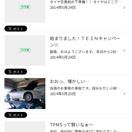
タイヤ交換前の下準備！！ タイヤはどこでも購入、交換できます。 ただ、意外とリム清掃されていないケースが見受けられます。 リム清掃していないと、エア漏れする場合があります。 「つい最近タイヤ交換したのになぜ!?」と不安になりますよね。 タイヤの専門店として、そのようなお客様の不安がな...
2014年5月24日
始まりました！ＴＥＩＮキャンペー
ン☆
皆様、おはようございます。 本日から2日間テインのデモカー 「新型オデッセイ」が当店に来ます。 もちろん、ご希望のお客様には試乗もできます！ TEIN営業の「小島さん」にも2日間来て頂くので、 商品説明もバッチリさせていただきます。 「車高調は入れたいけど乗り心地はどうなんだろう？」等、 ...
2014年5月24日
おおっ、懐かしい…
当店のお客様の車両です。自分もだいぶ前には乗っていました日産180SX。 ワンオーナーで新車の時から乗っているそうで。しかも、フルノーマル！ 今この時代、FRで5ナンバー枠ボディでターボ付きの車って無いですよね。 今後も大切に乗ってほしいものですな。 オイル交換でのご来店時に、思わずパシ...
2014年5月23日
TPMSって賢いなぁ～
先日、走行中に黄色の点灯に変わりました。 TタイヤPプレッシャーMモニタリングSシステム、 要は空気圧センサーです。 空気圧には気を遣っているはずでしたが、まさかの黄色点灯で 『ん？パンク？』って思いましたが、その後の変化がないため 窒素圧点検をしてみると、ちょうど15％内圧低下でした。...