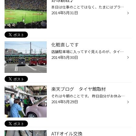
本日は仕事のことではなく、たまにはプライベートネタで！！ 先日の5/28に当店スタッフの大塚さんと南君と、 東京ドームに巨人対楽天の交流戦を見に行ってきました♪ 大塚さんは大の巨人ファンで南君は楽天ファンということもあり、 グラウンドだけではなく観客席でも2人の戦いが繰り広げられていま...
2014年5月31日
化粧直しです
店舗駐車場に入ってすぐ見えるのが、タイヤラックです。 だいぶ色褪せも進んで存在感も薄まっていましたが、 リフレッシュしてみました＾＾ だいぶ見られるようになってきました。 今日も暑い中ではありましたが、当店の塚ちゃんと南んが頑張りました！
2014年5月30日
楽天ブログ タイヤ館取材
それは今朝のことです。 昨日自分がお休みだったので突然知ったのですが、 『楽天ブログから取材に来るってサ』。 ？？？ん？？？いつ？…え！今日！…取材ってなんだ？どうすればイイの？… 何やら朝から騒がしい。 結局、アミダで取材を受けるスタッフを決めるコトになったものの…自分っすか？ ま、...
2014年5月29日
ATFオイル交換